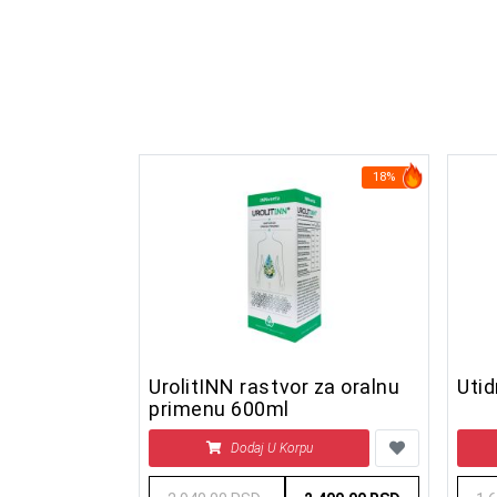
18%
UrolitINN rastvor za oralnu
Uti
primenu 600ml
Dodaj U Korpu