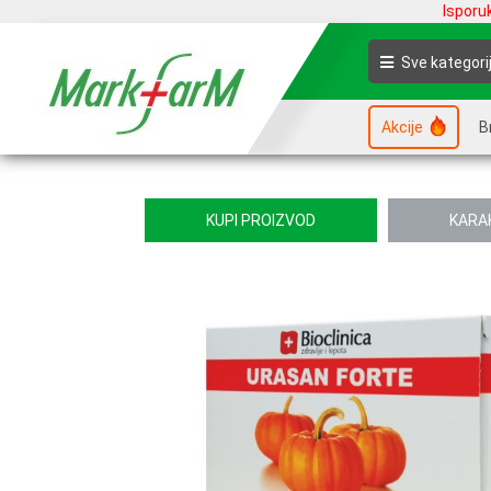
Isporu
Sve kategori
Akcije
B
KUPI PROIZVOD
KARA