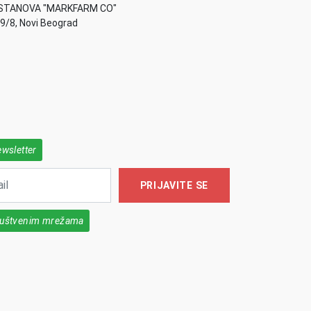
STANOVA "MARKFARM CO"
49/8, Novi Beograd
ewsletter
PRIJAVITE SE
društvenim mrežama