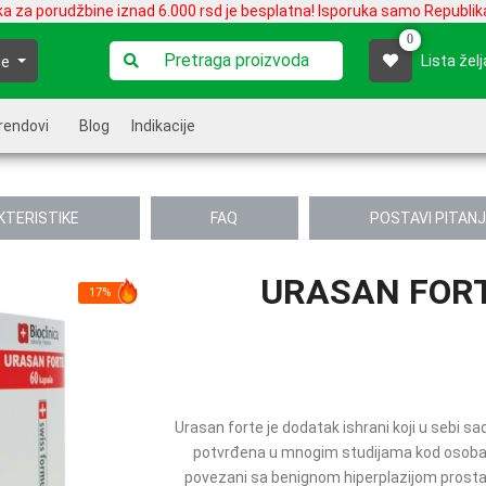
ka za porudžbine iznad 6.000 rsd je besplatna! Isporuka samo Republika
0
Lista želj
je
rendovi
Blog
Indikacije
KTERISTIKE
FAQ
POSTAVI PITAN
URASAN FORT
17%
Urasan forte je dodatak ishrani koji u sebi s
potvrđena u mnogim studijama kod osoba 
povezani sa benignom hiperplazijom prostat