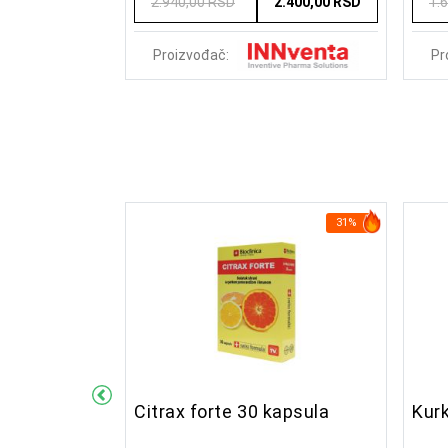
2.940,00 RSD
2.400,00 RSD
1.
Proizvođač:
Pr
17%
31%
Hot 225 ml
Citrax forte 30 kapsula
Kur