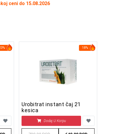
skoj ceni do 15.08.2026
23%
18%
Urobitrat instant čaj 21
kesica
Dodaj U Korpu