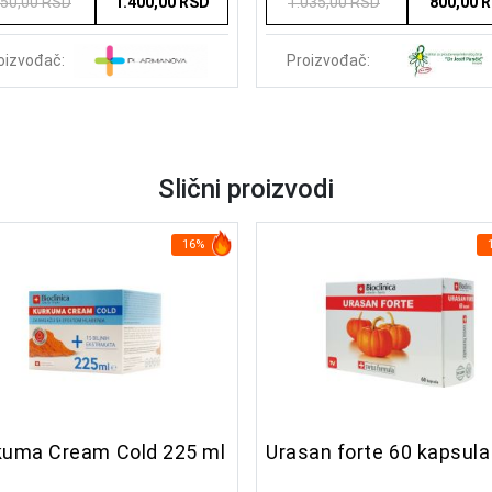
650,00 RSD
1.400,00 RSD
1.035,00 RSD
800,00 
oizvođač:
Proizvođač:
Slični proizvodi
16%
kuma Cream Cold 225 ml
Urasan forte 60 kapsula