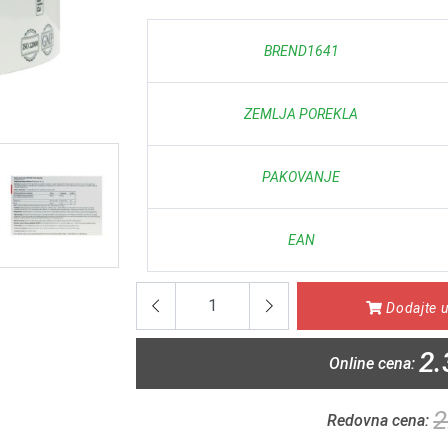
BREND1641
ZEMLJA POREKLA
PAKOVANJE
EAN
Dodajte u
2.
Online cena:
2
Redovna cena: