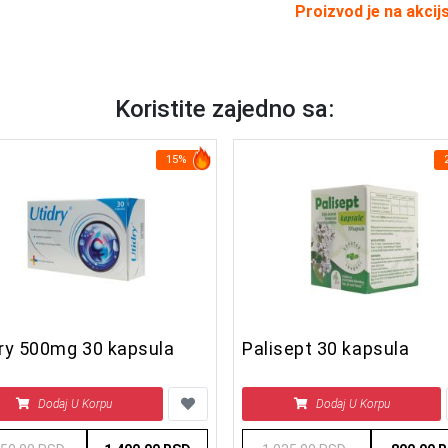
Proizvod je na akcij
Koristite zajedno sa:
15%
dry 500mg 30 kapsula
Palisept 30 kapsula
Dodaj U Korpu
Dodaj U Korpu