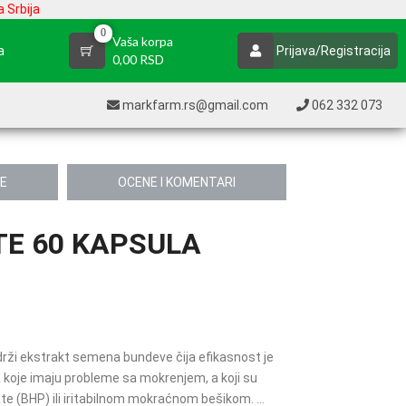
 Srbija
0
Vaša korpa
a
Prijava/Registracija
0,00 RSD
markfarm.rs@gmail.com
062 332 073
JE
OCENE I KOMENTARI
E 60 KAPSULA
adrži ekstrakt semena bundeve čija efikasnost je
koje imaju probleme sa mokrenjem, a koji su
e (BHP) ili iritabilnom mokraćnom bešikom. ...