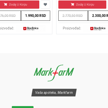
Dodaj U Korpu
Dodaj U Korpu
376,00 RSD
1.990,00 RSD
2.770,50 RSD
2.300,00 
oizvođač:
Proizvođač:
Vaša apoteka, Markfarm