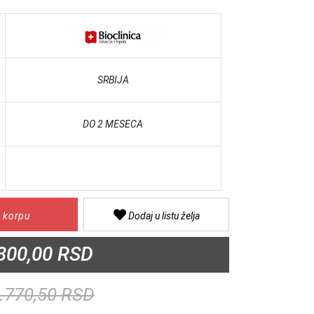
SRBIJA
DO 2 MESECA
 korpu
Dodaj u listu želja
300,00 RSD
.770,50 RSD