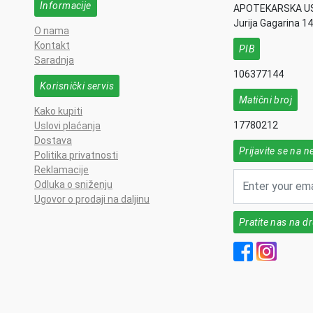
Informacije
APOTEKARSKA U
Jurija Gagarina 1
O nama
Kontakt
PIB
Saradnja
106377144
Korisnički servis
Matični broj
Kako kupiti
17780212
Uslovi plaćanja
Dostava
Prijavite se na n
Politika privatnosti
Reklamacije
Odluka o sniženju
Ugovor o prodaji na daljinu
Pratite nas na 