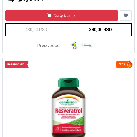
Dodaj U Korpu
430,50 RSD
380,00 RSD
Proizvođač:
32%