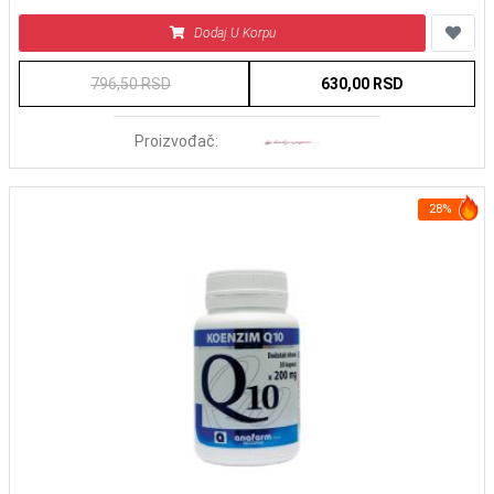
Dodaj U Korpu
796,50 RSD
630,00 RSD
Proizvođač:
28%