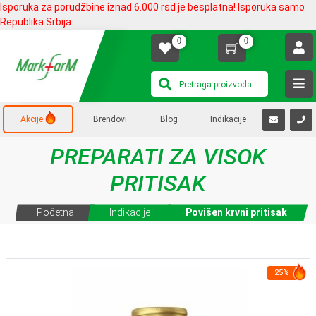
Isporuka za porudžbine iznad 6.000 rsd je besplatna! Isporuka samo
Republika Srbija
0
0
Akcije
Brendovi
Blog
Indikacije
PREPARATI ZA VISOK
PRITISAK
Početna
Indikacije
Povišen krvni pritisak
25%