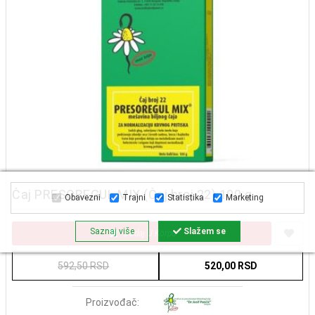
Čaj PRESOREGUL MIX (Čaj broj 22) 100 g
Obavezni
Trajni
Statistika
Marketing
Saznaj više
Slažem se
Dodaj U Korpu
592,50 RSD
520,00 RSD
Proizvođač: