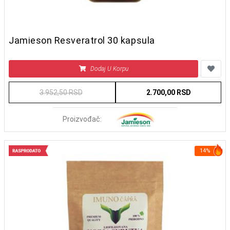
Jamieson Resveratrol 30 kapsula
Dodaj U Korpu
3.952,50 RSD
2.700,00 RSD
Proizvođač:
14%