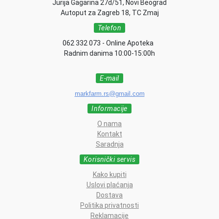
Jurija Gagarina 27d/51, Novi Beograd
Autoput za Zagreb 18, TC Zmaj
Telefon
062 332 073 - Online Apoteka
Radnim danima 10:00-15:00h
E-mail
markfarm.rs@gmail.com
Informacije
O nama
Kontakt
Saradnja
Korisnički servis
Kako kupiti
Uslovi plaćanja
Dostava
Politika privatnosti
Reklamacije