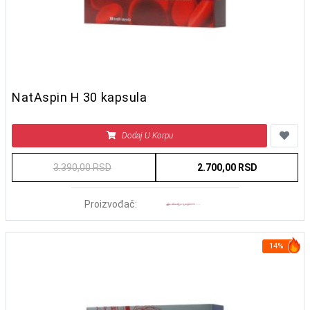
NatAspin H 30 kapsula
Dodaj U Korpu
3.390,00 RSD
2.700,00 RSD
Proizvođač:
14%