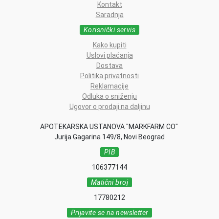
Kontakt
Saradnja
Korisnički servis
Kako kupiti
Uslovi plaćanja
Dostava
Politika privatnosti
Reklamacije
Odluka o sniženju
Ugovor o prodaji na daljinu
APOTEKARSKA USTANOVA "MARKFARM CO"
Jurija Gagarina 149/8, Novi Beograd
PIB
106377144
Matični broj
17780212
Prijavite se na newsletter