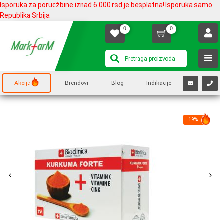
Isporuka za porudžbine iznad 6.000 rsd je besplatna! Isporuka samo
Republika Srbija
0
0
Akcije
Brendovi
Blog
Indikacije
19%