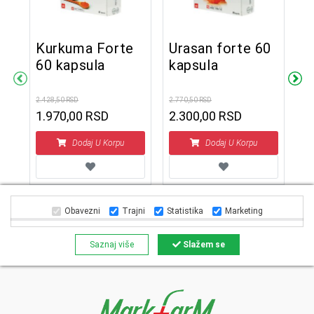
Kurkuma Forte
Urasan forte 60
60 kapsula
kapsula
K
H
2.428,50 RSD
2.770,50 RSD
1.970,00 RSD
2.300,00 RSD
2.3
1
Dodaj U Korpu
Dodaj U Korpu
Obavezni
Trajni
Statistika
Marketing
Saznaj više
Slažem se