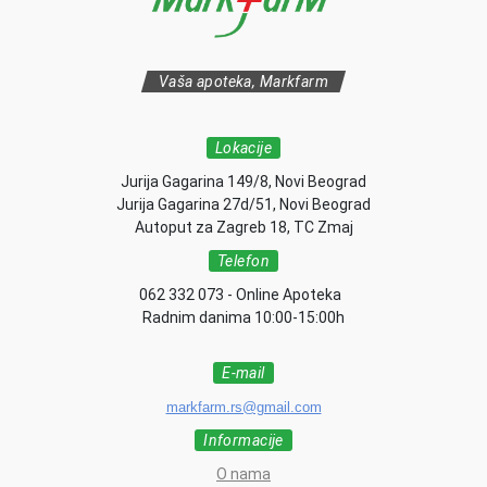
Vaša apoteka, Markfarm
Lokacije
Jurija Gagarina 149/8, Novi Beograd
Jurija Gagarina 27d/51, Novi Beograd
Autoput za Zagreb 18, TC Zmaj
Telefon
062 332 073 - Online Apoteka
Radnim danima 10:00-15:00h
E-mail
markfarm.rs@gmail.com
Informacije
O nama