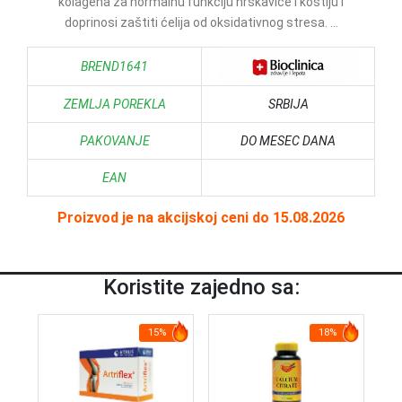
kolagena za normalnu funkciju hrskavice i kostiju i
doprinosi zaštiti ćelija od oksidativnog stresa. ...
BREND1641
ZEMLJA POREKLA
SRBIJA
PAKOVANJE
DO MESEC DANA
EAN
Proizvod je na akcijskoj ceni do 15.08.2026
Koristite zajedno sa:
15%
18%