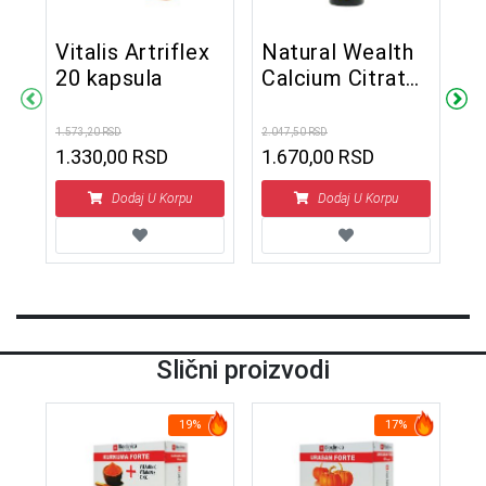
Vitalis Artriflex
Natural Wealth
O
20 kapsula
Calcium Citrate
v
100 tableta
k
-
1.573,20 RSD
2.047,50 RSD
2.4
1.330,00 RSD
1.670,00 RSD
1
Dodaj U Korpu
Dodaj U Korpu
Slični proizvodi
19%
17%