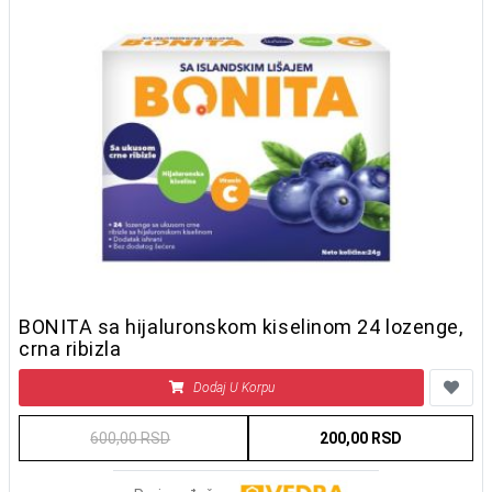
BONITA sa hijaluronskom kiselinom 24 lozenge,
crna ribizla
Dodaj U Korpu
600,00 RSD
200,00 RSD