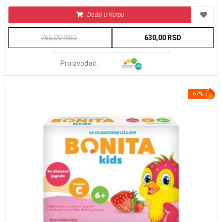
Dodaj U Korpu
765,00 RSD
630,00 RSD
Proizvođač:
67%