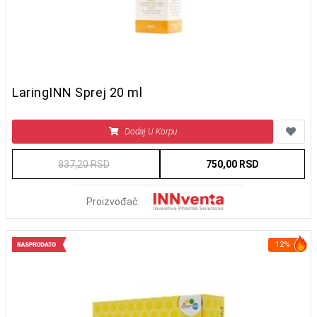
LaringINN Sprej 20 ml
Dodaj U Korpu
837,20 RSD
750,00 RSD
Proizvođač:
12%