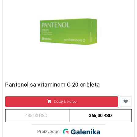
Pantenol sa vitaminom C 20 oribleta
Dodaj U Korpu
435,00 RSD
365,00 RSD
Proizvođač: