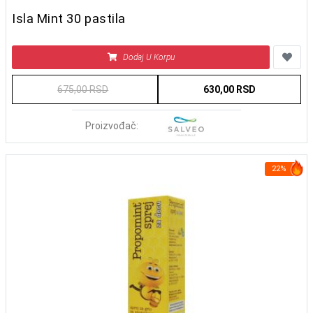
Isla Mint 30 pastila
Dodaj U Korpu
675,00 RSD
630,00 RSD
Proizvođač:
22%