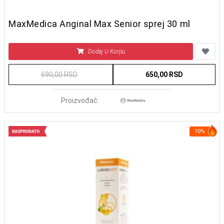
MaxMedica Anginal Max Senior sprej 30 ml
Dodaj U Korpu
690,00 RSD
650,00 RSD
Proizvođač:
10%