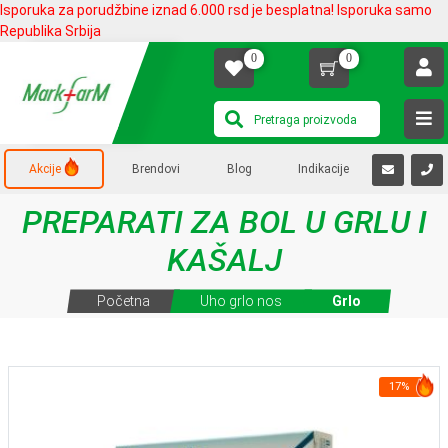
Isporuka za porudžbine iznad 6.000 rsd je besplatna! Isporuka samo
Republika Srbija
0
0
Akcije
Brendovi
Blog
Indikacije
PREPARATI ZA BOL U GRLU I
KAŠALJ
Početna
Uho grlo nos
Grlo
17%