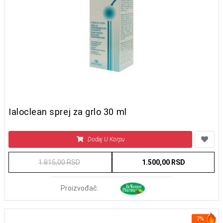
Ialoclean sprej za grlo 30 ml
Dodaj U Korpu
1.815,00 RSD
1.500,00 RSD
Proizvođač:
7%