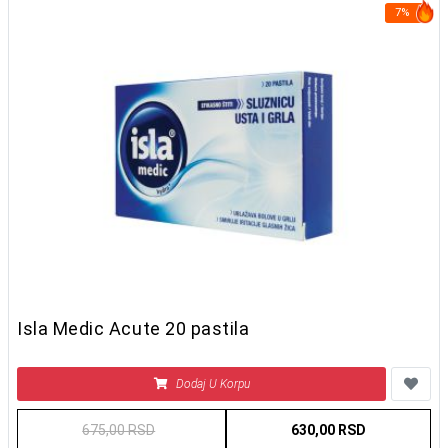
7%
Isla Medic Acute 20 pastila
Dodaj U Korpu
675,00 RSD
630,00 RSD