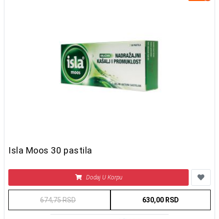
Isla Moos 30 pastila
Dodaj U Korpu
674,75 RSD
630,00 RSD