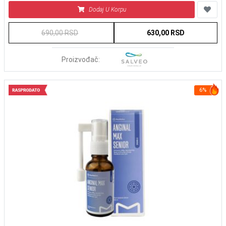
Dodaj U Korpu
690,00 RSD
630,00 RSD
Proizvođač:
6%