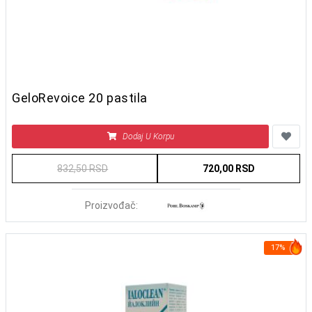
GeloRevoice 20 pastila
Dodaj U Korpu
832,50 RSD
720,00 RSD
Proizvođač:
17%