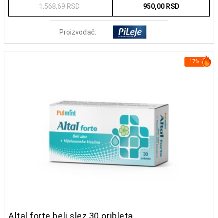
1.568,69 RSD
950,00 RSD
Proizvođač:
17%
Altal forte beli slez 30 oribleta