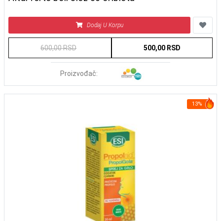
Dodaj U Korpu
600,00 RSD
500,00 RSD
Proizvođač:
13%