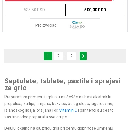
535,50 RSD
500,00 RSD
Proizvođač:
...
Next
1
2
2
Septolete, tablete, pastile i sprejevi
za grlo
Preparati za primenu u grlu su najčešće na bazi ekstrakta
propolisa, žalfije, timjana, bokvice, belog sleza, jagorčevine,
islandskog lišaja, bršljana i dr.
Vitamin C
i pantenol su često
sastavni deo preparata ove grupe.
Deluju lokalno na sluznicu grla pri čemu doprinose umirenju