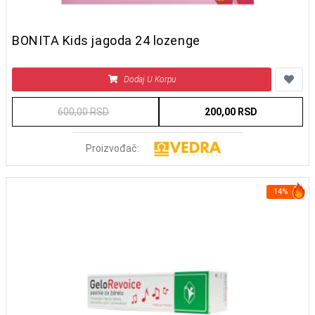
BONITA Kids jagoda 24 lozenge
Dodaj U Korpu
600,00 RSD
200,00 RSD
Proizvođač:
14%