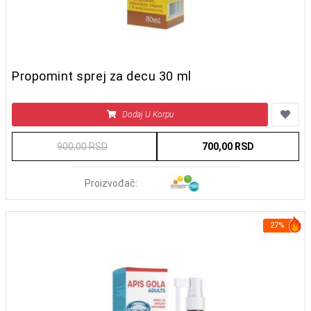
Propomint sprej za decu 30 ml
Dodaj U Korpu
900,00 RSD
700,00 RSD
Proizvođač:
27%