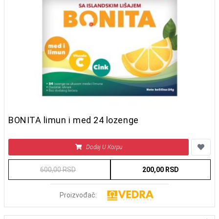
BONITA limun i med 24 lozenge
Dodaj U Korpu
600,00 RSD
200,00 RSD
Proizvođač: