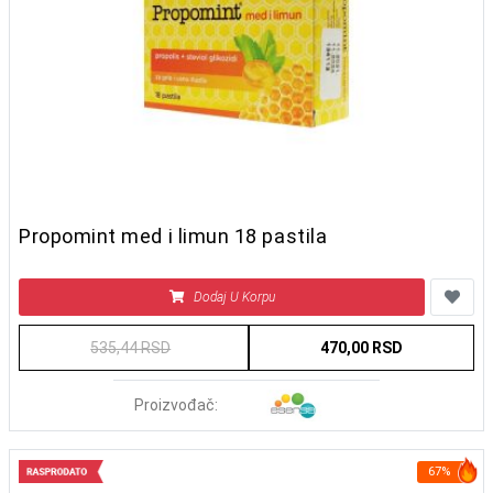
Propomint med i limun 18 pastila
Dodaj U Korpu
535,44 RSD
470,00 RSD
Proizvođač:
67%