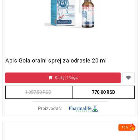
Apis Gola oralni sprej za odrasle 20 ml
Dodaj U Korpu
1.057,50 RSD
770,00 RSD
Proizvođač:
16%