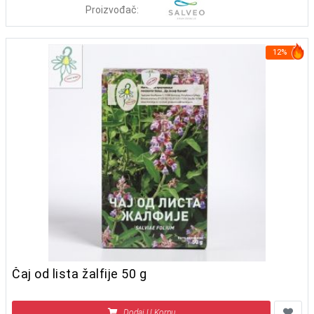
Proizvođač:
12%
Čaj od lista žalfije 50 g
Dodaj U Korpu