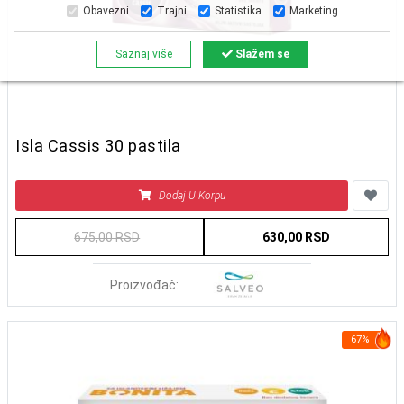
Obavezni
Trajni
Statistika
Marketing
Saznaj više
Slažem se
Isla Cassis 30 pastila
Dodaj U Korpu
675,00 RSD
630,00 RSD
Proizvođač:
67%