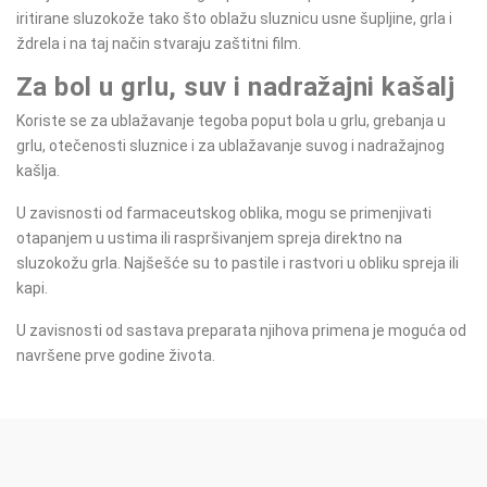
iritirane sluzokože tako što oblažu sluznicu usne šupljine, grla i
ždrela i na taj način stvaraju zaštitni film.
Za bol u grlu, suv i nadražajni kašalj
Koriste se za ublažavanje tegoba poput bola u grlu, grebanja u
grlu, otečenosti sluznice i za ublažavanje suvog i nadražajnog
kašlja.
U zavisnosti od farmaceutskog oblika, mogu se primenjivati
otapanjem u ustima ili raspršivanjem spreja direktno na
sluzokožu grla. Najšešće su to pastile i rastvori u obliku spreja ili
kapi.
U zavisnosti od sastava preparata njihova primena je moguća od
navršene prve godine života.