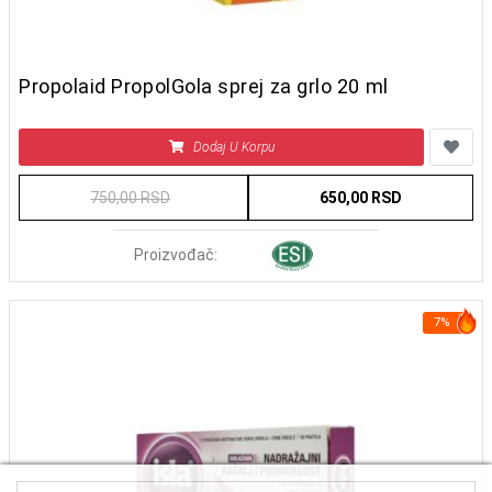
Propolaid PropolGola sprej za grlo 20 ml
Dodaj U Korpu
750,00 RSD
650,00 RSD
Proizvođač:
7%