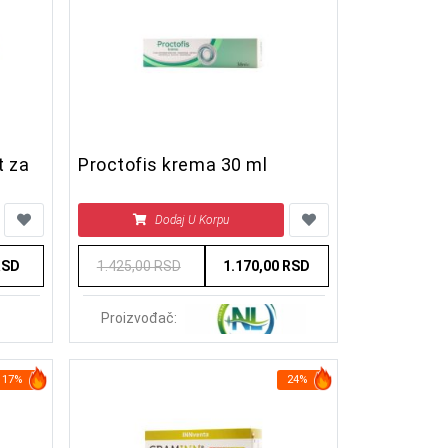
 za
Proctofis krema 30 ml
Dodaj U Korpu
RSD
1.425,00 RSD
1.170,00 RSD
Proizvođač:
17%
24%