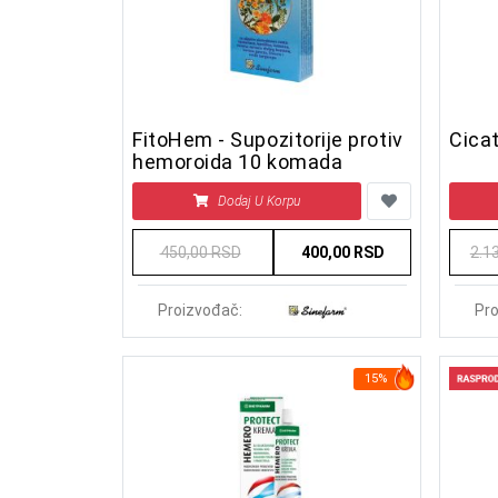
FitoHem - Supozitorije protiv
Cicat
hemoroida 10 komada
Dodaj U Korpu
450,00 RSD
400,00 RSD
2.1
Proizvođač:
Pro
15%