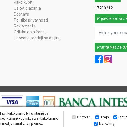
Kako kupiti
17780212
Uslovi plaćanja
Dostava
Prijavite se na n
Politika privatnosti
Reklamacije
Odluka o sniženju
Ugovor o prodaji na daljinu
Pratite nas na 
lno i kako bismo bili u stanju da
Obavezni
Trajni
Stati
šeg korisničkog iskustva, kako bismo
All Rights reserved | MarkFarm Pharmacy 2026
 medija i analizirali promet.
Marketing