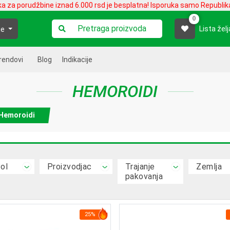
ka za porudžbine iznad 6.000 rsd je besplatna! Isporuka samo Republika
0
Lista želj
je
rendovi
Blog
Indikacije
HEMOROIDI
Hemoroidi
ol
Proizvodjac
Trajanje
Zemlja
pakovanja
25%