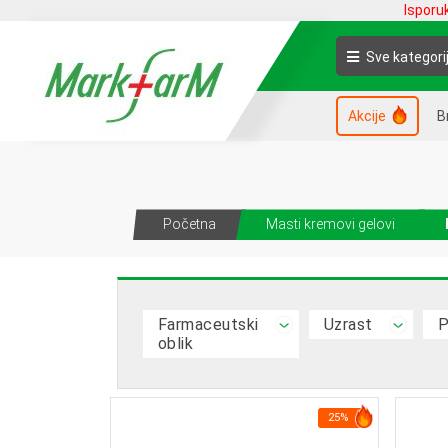
Isporu
Sve kategori
Akcije
B
Početna
Masti kremovi gelovi
Farmaceutski
Uzrast
P
oblik
25%