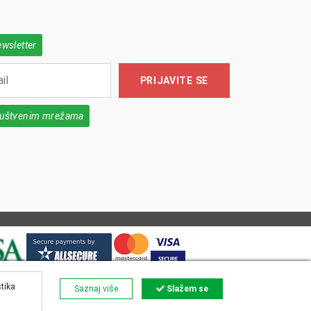
ewsletter
PRIJAVITE SE
društvenim mrežama
stika
Saznaj više
Slažem se