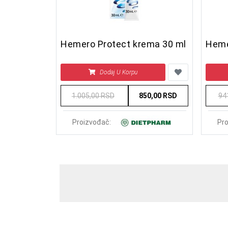
Hemero Protect krema 30 ml
Heme
Dodaj U Korpu
1.005,00 RSD
850,00 RSD
94
Proizvođač:
Pro