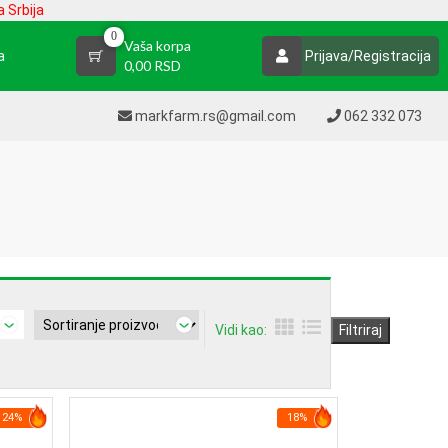
 Srbija
0
Vaša korpa
a
Prijava/Registracija
0,00 RSD
markfarm.rs@gmail.com
062 332 073
Vidi kao:
Filtriraj
24%
18%