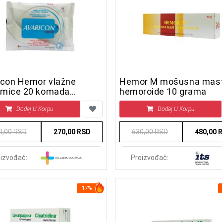
icon Hemor vlažne
Hemor M mošusna mast
mice 20 komada
hemoroide 10 grama
vanje
Dodaj U Korpu
Dodaj U Korpu
0,00 RSD
270,00 RSD
630,00 RSD
480,00 
izvođač:
Proizvođač:
17%