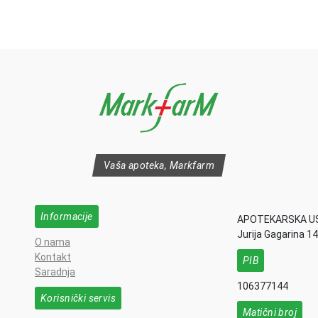
Vaša apoteka, Markfarm
Informacije
APOTEKARSKA U
Jurija Gagarina 1
O nama
Kontakt
PIB
Saradnja
106377144
Korisnički servis
Matični broj