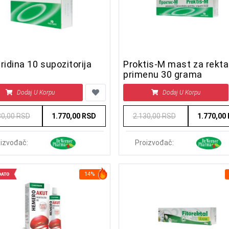
ridina 10 supozitorija
Proktis-M mast za rekta
primenu 30 grama
Dodaj U Korpu
Dodaj U Korpu
30,00 RSD
1.770,00 RSD
2.130,00 RSD
1.770,00
izvođač:
Proizvođač:
14%