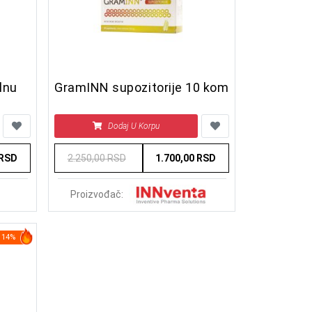
lnu
GramINN supozitorije 10 kom
Dodaj U Korpu
 RSD
2.250,00 RSD
1.700,00 RSD
Proizvođač:
14%