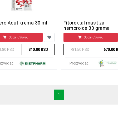
ro Acut krema 30 ml
Fitorektal mast za
hemoroide 30 grama
Dodaj U Korpu
Dodaj U Korpu
1,80 RSD
810,00 RSD
781,50 RSD
670,00 
izvođač:
Proizvođač:
1