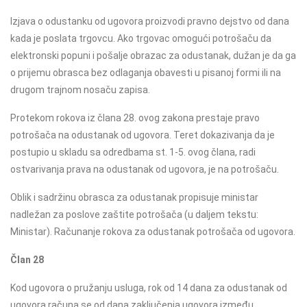
Izjava o odustanku od ugovora proizvodi pravno dejstvo od dana
kada je poslata trgovcu. Ako trgovac omogući potrošaču da
elektronski popuni i pošalje obrazac za odustanak, dužan je da ga
o prijemu obrasca bez odlaganja obavesti u pisanoj formi ili na
drugom trajnom nosaču zapisa.
Protekom rokova iz člana 28. ovog zakona prestaje pravo
potrošača na odustanak od ugovora. Teret dokazivanja da je
postupio u skladu sa odredbama st. 1-5. ovog člana, radi
ostvarivanja prava na odustanak od ugovora, je na potrošaču.
Oblik i sadržinu obrasca za odustanak propisuje ministar
nadležan za poslove zaštite potrošača (u daljem tekstu:
Ministar). Računanje rokova za odustanak potrošača od ugovora.
Član 28
Kod ugovora o pružanju usluga, rok od 14 dana za odustanak od
ugovora računa se od
dana zaključenja ugovora između