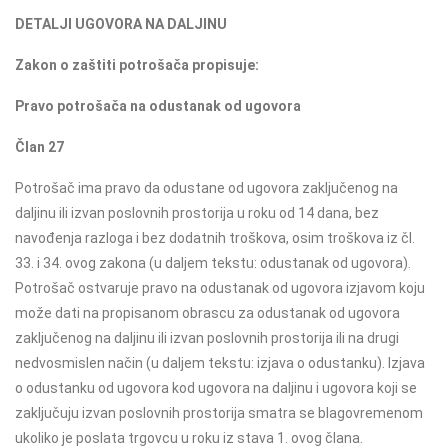
DETALJI UGOVORA NA DALJINU
Zakon o zaštiti potrošača propisuje:
Pravo potrošača na odustanak od ugovora
Član 27
Potrošač ima pravo da odustane od ugovora zaključenog na
daljinu ili izvan poslovnih prostorija u roku od 14 dana, bez
navođenja razloga i bez dodatnih troškova, osim troškova iz čl.
33. i 34. ovog zakona (u daljem tekstu: odustanak od ugovora).
Potrošač ostvaruje pravo na odustanak od ugovora izjavom koju
može dati na propisanom obrascu za odustanak od ugovora
zaključenog na daljinu ili izvan poslovnih prostorija ili na drugi
nedvosmislen način (u daljem tekstu: izjava o odustanku). Izjava
o odustanku od ugovora kod ugovora na daljinu i ugovora koji se
zaključuju izvan poslovnih prostorija smatra se blagovremenom
ukoliko je poslata trgovcu u roku iz stava 1. ovog člana.