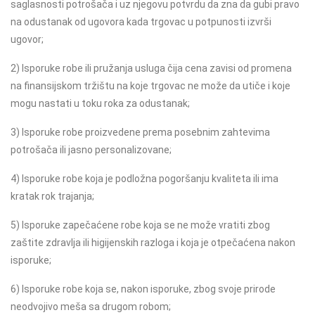
saglasnosti potrošača i uz njegovu potvrdu da zna da gubi pravo
na odustanak od ugovora kada trgovac u potpunosti izvrši
ugovor;
2) Isporuke robe ili pružanja usluga čija cena zavisi od promena
na finansijskom tržištu na koje trgovac ne može da utiče i koje
mogu nastati u toku roka za odustanak;
3) Isporuke robe proizvedene prema posebnim zahtevima
potrošača ili jasno personalizovane;
4) Isporuke robe koja je podložna pogoršanju kvaliteta ili ima
kratak rok trajanja;
5) Isporuke zapečaćene robe koja se ne može vratiti zbog
zaštite zdravlja ili higijenskih razloga i koja je otpečaćena nakon
isporuke;
6) Isporuke robe koja se, nakon isporuke, zbog svoje prirode
neodvojivo meša sa drugom robom;