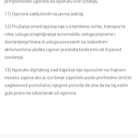
pretplatničkih ugovora za isporuku ovih izdanja;
11) Ugovora zaključenih na javnoj aukciji;
12) Pružanja smeštaja koji nije u stambene svrhe, transporta
robe, usluga iznajmljivanja automobila, usluga pripreme i
dostavljanja hrane ili usluga povezanih sa slobodnim
aktivnostima ukoliko ugovor predviđa konkretni rok ili period
izvršenja;
13) Isporuke digitalnog sadržaja koji nije isporučen na trajnom
nosaču zapisa ako je izvršenje započelo posle prethodne izričite
saglasnosti potrošača i njegove potvrde da zna da na taj način
gubi pravo na odustanak od ugovora.