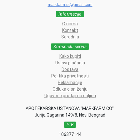
markfarm.rs@gmail.com
Informacije
O nama
Kontakt
Saradnja
Korisnički servis
Kako kupiti
Uslovi plaćanja
Dostava
Politika privatnosti
Reklamacije
Odluka o sniženju
Ugovor o prodaji na daljinu
APOTEKARSKA USTANOVA "MARKFARM CO"
Jurija Gagarina 149/8, Novi Beograd
PIB
106377144