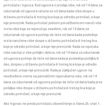
potrošača i trgovca.
Kod ugovora o prodaji robe, rok od 14 dana za
odustanak od ugovora računa se od
dana kada roba dospe u
državinu potrošača ili trećeg lica koje je odredio potrošač, a
koje
nije prevoznik.
Kada potrošač jednom porudžbenicom naruči više
vrsta roba koje se isporučuju
zasebno, rok od 14 dana za
odustanak od ugovora počinje da teče od dana kada
poslednja
vrsta naručene robe dospe u državinu potrošača ili trećeg lica
koje je odredio
potrošač, a koje nije prevoznik.
Kada se isporuka
robe sastoji iz više pošiljki i delova, rok od 14 dana za odustanak
od
ugovora počinje da teče od dana kada je poslednja pošiljka ili
deo, dospeo u državinu
potrošača ili trećeg lica koje je odredio
potrošač, a koje nije prevoznik.
Kada je zaključen ugovor na
neodređeno vreme sa periodičnim isporukama robe, rok
od 14
dana za odustanak od ugovora počinje da teče od dana kada prva
pošiljka robe
dospe u državinu potrošača ili trećeg lica koje je
odredio potrošač, a koje nije prevoznik.
Ako trgovac ne preda potrošaču obaveštenje iz člana 26. stav 1.