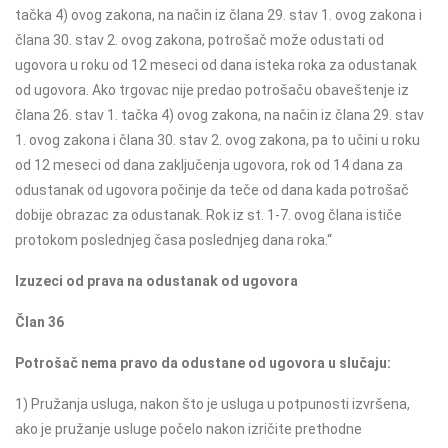
tačka 4) ovog zakona, na način iz člana 29. stav 1. ovog zakona i
člana 30. stav 2. ovog zakona, potrošač može odustati od
ugovora u roku od 12 meseci od dana isteka roka za odustanak
od ugovora. Ako trgovac nije predao potrošaču obaveštenje iz
člana 26. stav 1. tačka 4) ovog zakona, na način iz člana 29. stav
1. ovog zakona i člana 30. stav 2. ovog zakona, pa to učini u roku
od 12 meseci od dana zaključenja ugovora, rok od 14 dana za
odustanak od ugovora počinje da teče od dana kada potrošač
dobije obrazac za odustanak. Rok iz st. 1-7. ovog člana ističe
protokom poslednjeg časa poslednjeg dana roka.“
Izuzeci od prava na odustanak od ugovora
Član 36
Potrošač nema pravo da odustane od ugovora u slučaju:
1) Pružanja usluga, nakon što je usluga u potpunosti izvršena,
ako je pružanje usluge počelo nakon izričite prethodne