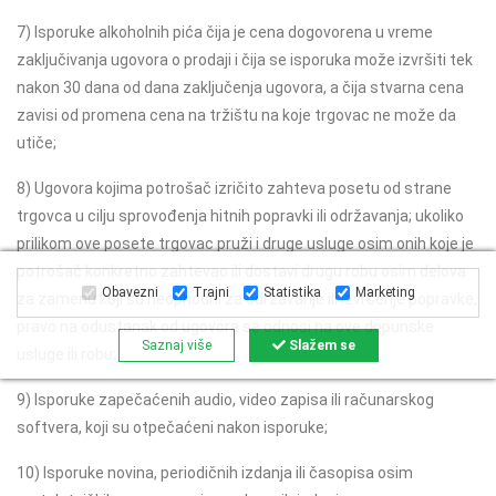
7) Isporuke alkoholnih pića čija je cena dogovorena u vreme
zaključivanja ugovora o prodaji i čija se isporuka može izvršiti tek
nakon 30 dana od dana zaključenja ugovora, a čija stvarna cena
zavisi od promena cena na tržištu na koje trgovac ne može da
utiče;
8) Ugovora kojima potrošač izričito zahteva posetu od strane
trgovca u cilju sprovođenja hitnih popravki ili održavanja; ukoliko
prilikom ove posete trgovac pruži i druge usluge osim onih koje je
potrošač konkretno zahtevao ili dostavi drugu robu osim delova
Obavezni
Trajni
Statistika
Marketing
za zamenu koji su neophodni za održavanje ili izvršenje popravke,
pravo na odustanak od ugovora se odnosi na ove dopunske
Saznaj više
Slažem se
usluge ili robu;
9) Isporuke zapečaćenih audio, video zapisa ili računarskog
softvera, koji su otpečaćeni nakon isporuke;
10) Isporuke novina, periodičnih izdanja ili časopisa osim