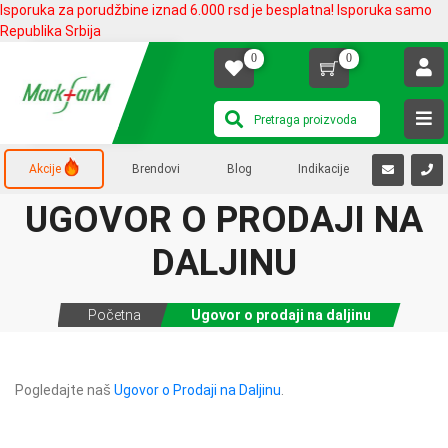
Isporuka za porudžbine iznad 6.000 rsd je besplatna! Isporuka samo
Republika Srbija
0
0
Akcije
Brendovi
Blog
Indikacije
UGOVOR O PRODAJI NA
DALJINU
Početna
Ugovor o prodaji na daljinu
Pogledajte naš
Ugovor o Prodaji na Daljinu
.