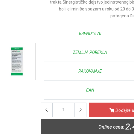
trakta.Sinergističko dejstvo jedinstvenog 
bol i eliminiše spazam u roku od 20 do
patogena.Diu
BREND1670
ZEMLJA POREKLA
PAKOVANJE
EAN
Dodajte u
2.
Online cena: