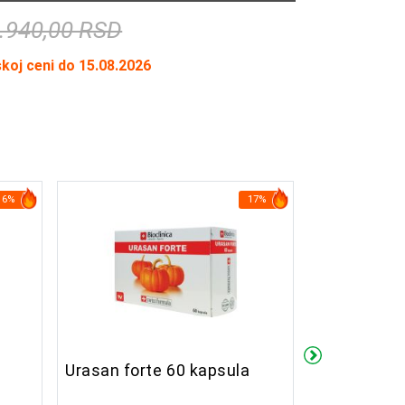
.940,00 RSD
skoj ceni do 15.08.2026
16%
17%
Urasan forte 60 kapsula
Urobitrat i
kesica