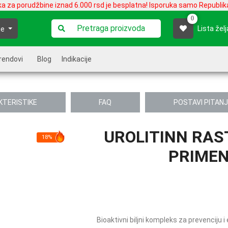
ka za porudžbine iznad 6.000 rsd je besplatna! Isporuka samo Republika
0
Lista želj
je
rendovi
Blog
Indikacije
KTERISTIKE
FAQ
POSTAVI PITAN
UROLITINN RAS
18%
PRIMEN
Bioaktivni biljni kompleks za prevenciju i