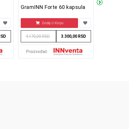
GramINN Forte 60 kapsula
GramINN 60
Dodaj U Korpu
Doda
RSD
4.170,00 RSD
3.300,00 RSD
3.832,50 RS
Proizvođač:
Proizvođač: