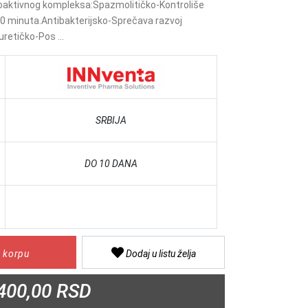
bioaktivnog kompleksa:Spazmolitičko-Kontroliše
 30 minuta.Antibakterijsko-Sprečava razvoj
retičko-Pos ...
SRBIJA
DO 10 DANA
 korpu
Dodaj u listu želja
400,00 RSD