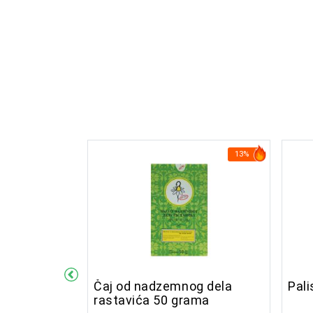
15%
13%
psula
Čaj od nadzemnog dela
Pali
rastavića 50 grama