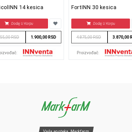
icolINN 14 kesica
FortINN 30 kesica
Dodaj U Korpu
Dodaj U Korpu
655,00 RSD
1.900,00 RSD
4.875,00 RSD
3.870,00 
oizvođač:
Proizvođač:
Vaša apoteka, Markfarm