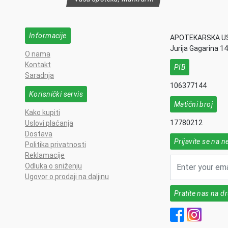
Informacije
APOTEKARSKA U
Jurija Gagarina 1
O nama
Kontakt
PIB
Saradnja
106377144
Korisnički servis
Matični broj
Kako kupiti
17780212
Uslovi plaćanja
Dostava
Prijavite se na n
Politika privatnosti
Reklamacije
Odluka o sniženju
Ugovor o prodaji na daljinu
Pratite nas na 