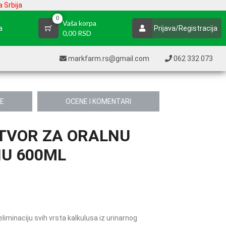
 Srbija
0
Vaša korpa
a
Prijava/Registracija
0,00 RSD
markfarm.rs@gmail.com
062 332 073
JE
OCENE I KOMENTARI
TVOR ZA ORALNU
U 600ML
 eliminaciju svih vrsta kalkulusa iz urinarnog