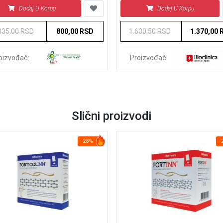
Dodaj U Korpu
Dodaj U Korpu
035,00 RSD
800,00 RSD
1.630,50 RSD
1.370,00 
Proizvođač:
oizvođač:
Slični proizvodi
28%