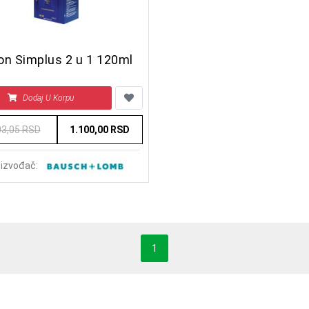
on Simplus 2 u 1 120ml
Dodaj U Korpu
03,05 RSD
1.100,00 RSD
izvođač:
1