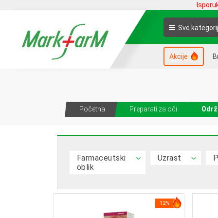
Isporu
Sve kategori
Akcije
B
Početna
Preparati za oči
Održ
Farmaceutski
Uzrast
P
oblik
12%