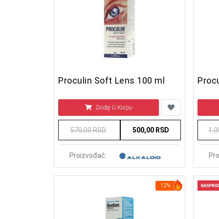
Proculin Soft Lens 100 ml
Procu
Dodaj U Korpu
570,00 RSD
500,00 RSD
1.0
Proizvođač:
Pro
12%