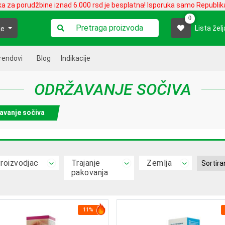
ka za porudžbine iznad 6.000 rsd je besplatna! Isporuka samo Republika
0
Lista želj
je
rendovi
Blog
Indikacije
ODRŽAVANJE SOČIVA
avanje sočiva
roizvodjac
Trajanje
Zemlja
pakovanja
11%