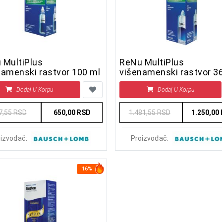
 MultiPlus
ReNu MultiPlus
namenski rastvor 100 ml
višenamenski rastvor 3
Dodaj U Korpu
Dodaj U Korpu
7,55 RSD
650,00 RSD
1.481,55 RSD
1.250,00
izvođač:
Proizvođač:
16%