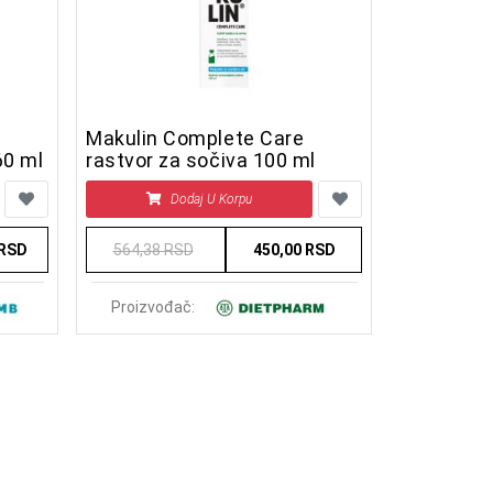
Makulin Complete Care
60 ml
rastvor za sočiva 100 ml
Dodaj U Korpu
 RSD
564,38 RSD
450,00 RSD
Proizvođač: