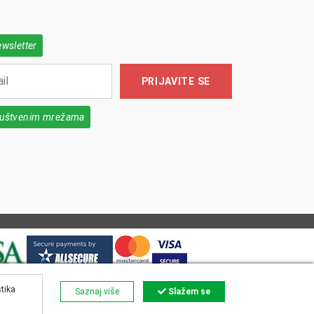
ewsletter
PRIJAVITE SE
društvenim mrežama
stika
Saznaj više
Slažem se