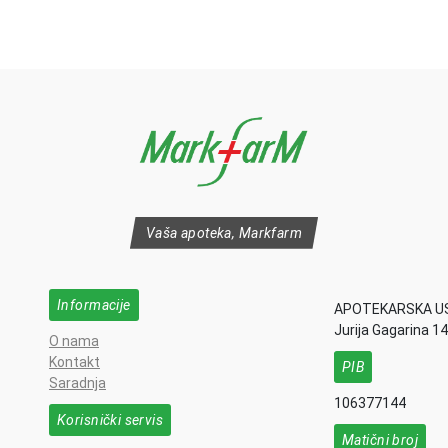
Vaša apoteka, Markfarm
Informacije
APOTEKARSKA U
Jurija Gagarina 1
O nama
Kontakt
PIB
Saradnja
106377144
Korisnički servis
Matični broj