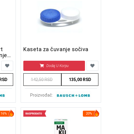
rt
Kaseta za čuvanje sočiva
nje
Dodaj U Korpu
 RSD
142,50 RSD
135,00 RSD
Proizvođač:
16%
20%