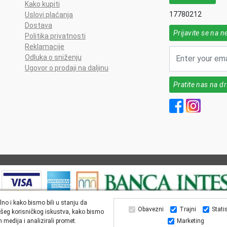
Kako kupiti
17780212
Uslovi plaćanja
Dostava
Prijavite se na n
Politika privatnosti
Reklamacije
Odluka o sniženju
Ugovor o prodaji na daljinu
Pratite nas na 
lno i kako bismo bili u stanju da
Obavezni
Trajni
Stati
šeg korisničkog iskustva, kako bismo
All Rights reserved | MarkFarm Pharmacy 2026
 medija i analizirali promet.
Marketing