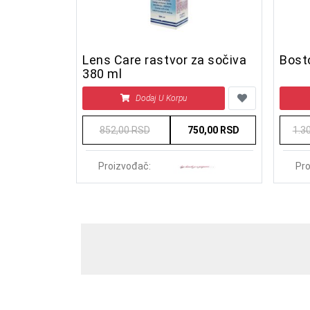
Lens Care rastvor za sočiva
Bost
380 ml
Dodaj U Korpu
852,00 RSD
750,00 RSD
1.3
Proizvođač:
Pro