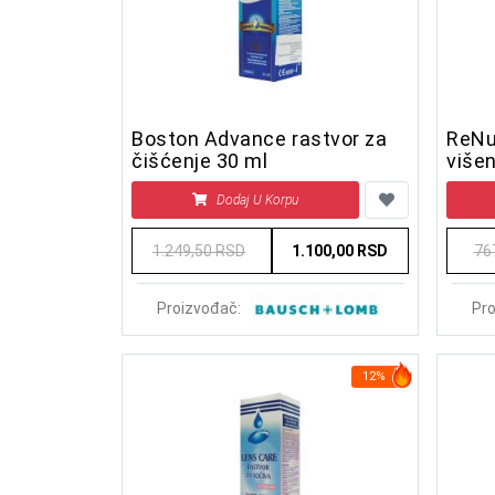
Boston Advance rastvor za
ReNu
čišćenje 30 ml
više
Dodaj U Korpu
1.249,50 RSD
1.100,00 RSD
76
Proizvođač:
Pro
12%