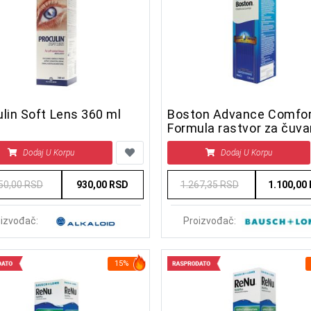
lin Soft Lens 360 ml
Boston Advance Comfo
Formula rastvor za čuva
sočiva 120 ml
Dodaj U Korpu
Dodaj U Korpu
50,00 RSD
930,00 RSD
1.267,35 RSD
1.100,00
izvođač:
Proizvođač:
15%