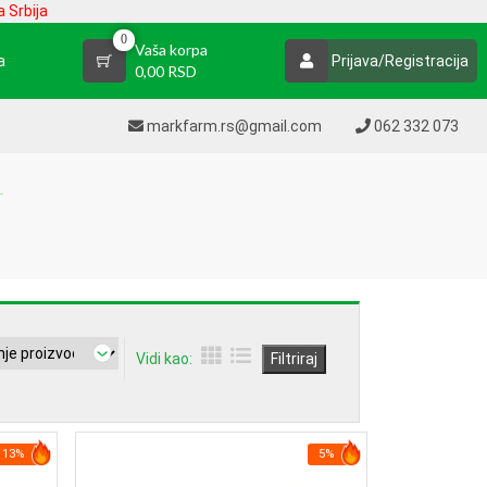
 Srbija
0
Vaša korpa
a
Prijava/Registracija
0,00 RSD
markfarm.rs@gmail.com
062 332 073
Vidi kao:
Filtriraj
13%
5%