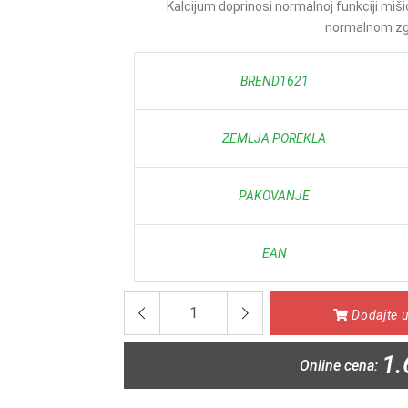
Kalcijum doprinosi normalnoj funkciji miši
normalnom zgru
BREND1621
ZEMLJA POREKLA
PAKOVANJE
EAN
Dodajte u
1.
Online cena: