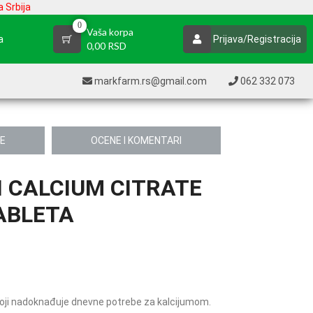
 Srbija
0
Vaša korpa
a
Prijava/Registracija
0,00 RSD
markfarm.rs@gmail.com
062 332 073
JE
OCENE I KOMENTARI
 CALCIUM CITRATE
ABLETA
 koji nadoknađuje dnevne potrebe za kalcijumom.