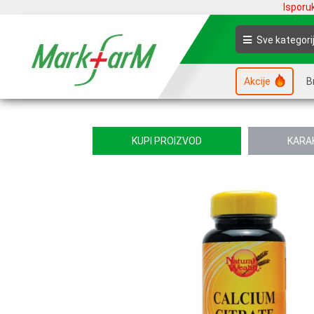
Isporu
Sve kategori
Akcije
B
KUPI PROIZVOD
KARA