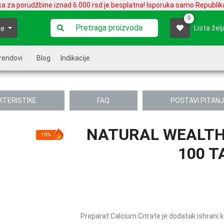
ka za porudžbine iznad 6.000 rsd je besplatna! Isporuka samo Republika
0
Lista želj
je
rendovi
Blog
Indikacije
KTERISTIKE
FAQ
POSTAVI PITAN
NATURAL WEALTH
18%
100 T
Preparat Calcium Citrate je dodatak ishrani