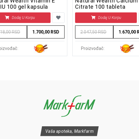
ral Wealth Vitamin E
Natural Wealth Calcium
IU 100 gel kapsula
Citrate 100 tableta
Dodaj U Korpu
Dodaj U Korpu
118,00 RSD
1.700,00 RSD
2.047,50 RSD
1.670,00 
oizvođač:
Proizvođač:
Vaša apoteka, Markfarm