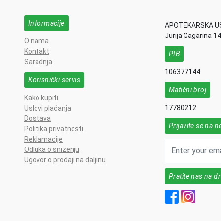
Informacije
APOTEKARSKA U
Jurija Gagarina 1
O nama
Kontakt
PIB
Saradnja
106377144
Korisnički servis
Matični broj
Kako kupiti
17780212
Uslovi plaćanja
Dostava
Prijavite se na n
Politika privatnosti
Reklamacije
Odluka o sniženju
Ugovor o prodaji na daljinu
Pratite nas na 