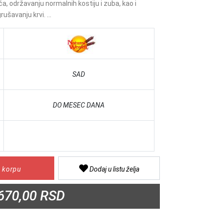
ća, održavanju normalnih kostiju i zuba, kao i
šavanju krvi. ...
SAD
DO MESEC DANA
 korpu
Dodaj u listu želja
670,00 RSD