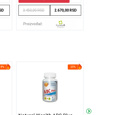
RSD
3.450,00 RSD
2.670,00 RSD
1.950,00 RS
Proizvođač:
Proizvođač:
18%
25%