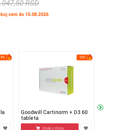
.047,50 RSD
skoj ceni do 15.08.2026
18%
23%
la
Goodwill Cartinorm + D3 60
Vitamin D3 
tableta
Dodaj U Korpu
Doda