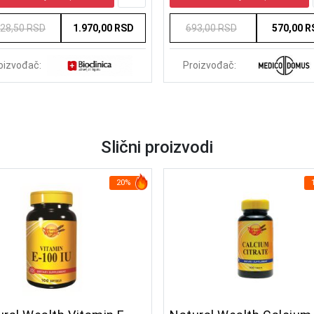
428,50 RSD
1.970,00 RSD
693,00 RSD
570,00 
oizvođač:
Proizvođač:
Slični proizvodi
20%