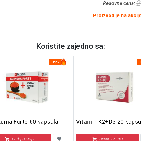
2
Redovna cena:
Proizvod je na akcij
Koristite zajedno sa:
19%
kuma Forte 60 kapsula
Vitamin K2+D3 20 kapsu
Dodaj U Korpu
Dodaj U Korpu