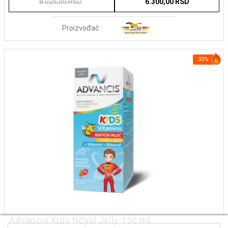
8.025,00 RSD
6.300,00 RSD
Proizvođač:
33%
Advancis Kids Royal Jelly 150 ml