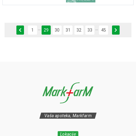
...
...
Previous
Next
1
29
30
31
32
33
45
Vaša apoteka, Markfarm
Lokacije