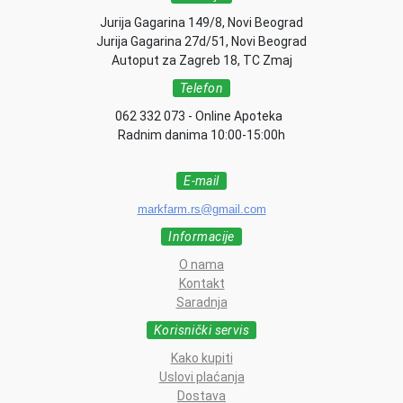
Jurija Gagarina 149/8, Novi Beograd
Jurija Gagarina 27d/51, Novi Beograd
Autoput za Zagreb 18, TC Zmaj
Telefon
062 332 073 - Online Apoteka
Radnim danima 10:00-15:00h
E-mail
markfarm.rs@gmail.com
Informacije
O nama
Kontakt
Saradnja
Korisnički servis
Kako kupiti
Uslovi plaćanja
Dostava