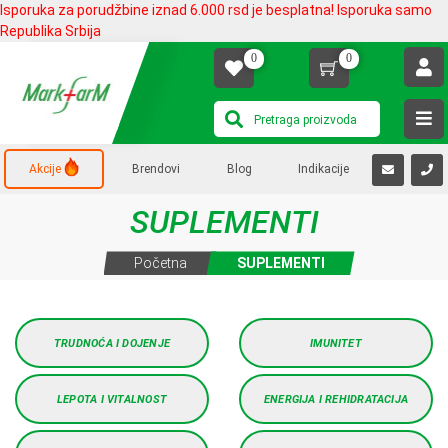
Isporuka za porudžbine iznad 6.000 rsd je besplatna! Isporuka samo
Republika Srbija
0
0
Akcije
Brendovi
Blog
Indikacije
SUPLEMENTI
Početna
SUPLEMENTI
TRUDNOĆA I DOJENJE
IMUNITET
LEPOTA I VITALNOST
ENERGIJA I REHIDRATACIJA