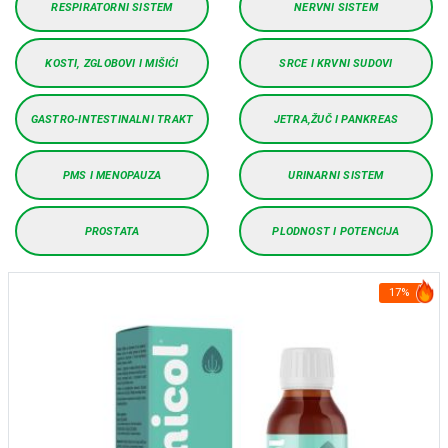
RESPIRATORNI SISTEM
NERVNI SISTEM
KOSTI, ZGLOBOVI I MIŠIĆI
SRCE I KRVNI SUDOVI
GASTRO-INTESTINALNI TRAKT
JETRA,ŽUČ I PANKREAS
PMS I MENOPAUZA
URINARNI SISTEM
PROSTATA
PLODNOST I POTENCIJA
17%