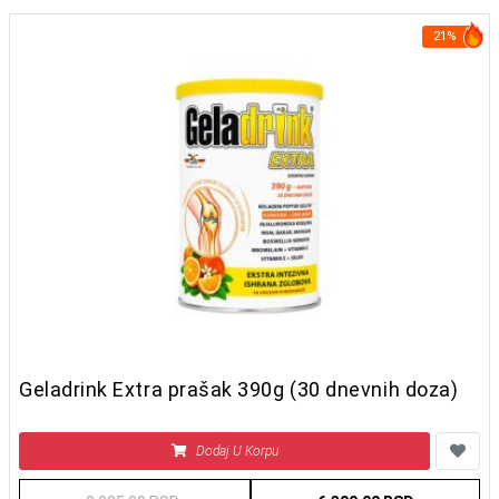
21%
Geladrink Extra prašak 390g (30 dnevnih doza)
Dodaj U Korpu