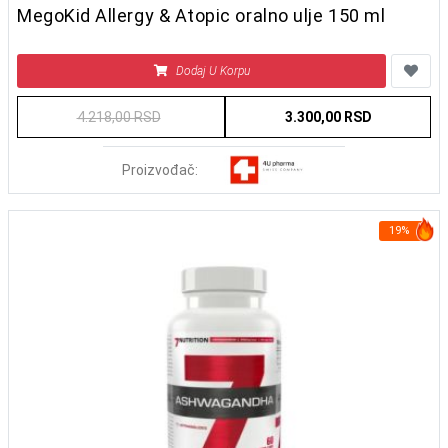
MegoKid Allergy & Atopic oralno ulje 150 ml
Dodaj U Korpu
4.218,00 RSD
3.300,00 RSD
Proizvođač:
19%