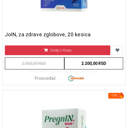
JoIN, za zdrave zglobove, 20 kesica
Dodaj U Korpu
2.593,50 RSD
2.200,00 RSD
Proizvođač:
17%