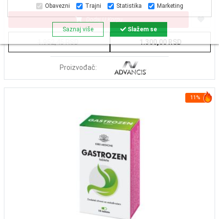
Obavezni
Trajni
Statistika
Marketing
Dodaj U Korpu
Saznaj više
Slažem se
1.952,45 RSD
1.300,00 RSD
Proizvođač:
11%