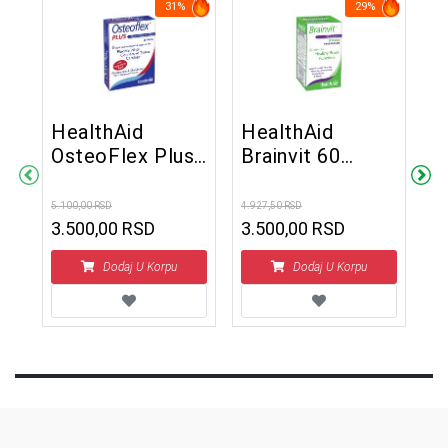
31%
29%
HealthAid
HealthAid
H
OsteoFlex Plus
Brainvit 60
1
30 tableta
tableta
t
5.100,00 RSD
4.927,50 RSD
4.4
3.500,00 RSD
3.500,00 RSD
3
Dodaj U Korpu
Dodaj U Korpu