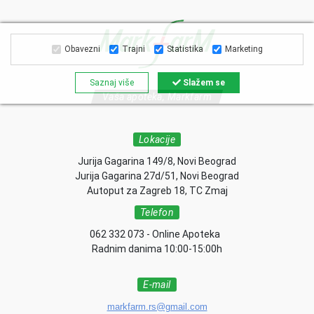
Obavezni
Trajni
Statistika
Marketing
Saznaj više
Slažem se
Vaša apoteka, Markfarm
Lokacije
Jurija Gagarina 149/8, Novi Beograd
Jurija Gagarina 27d/51, Novi Beograd
Autoput za Zagreb 18, TC Zmaj
Telefon
062 332 073 - Online Apoteka
Radnim danima 10:00-15:00h
E-mail
markfarm.rs@gmail.com