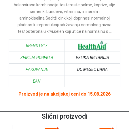
balansirana kombinacija testeraste palme, koprive, ulje
semenki bundeve, vitamina, minerala i
aminokiselina.Sadrži cink koji doprinosi normalnoj
plodnosti i reprodukciji,održavanju normalnog nivoa
testosterona u krvi,selen koji utiče na normalnu s ...
BREND1617
ZEMLJA POREKLA
VELIKA BRITANIJA
PAKOVANJE
DO MESEC DANA
EAN
Proizvod je na akcijskoj ceni do 15.08.2026
Slični proizvodi