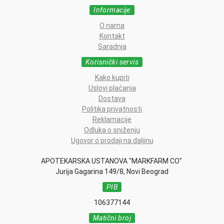
Informacije
O nama
Kontakt
Saradnja
Korisnički servis
Kako kupiti
Uslovi plaćanja
Dostava
Politika privatnosti
Reklamacije
Odluka o sniženju
Ugovor o prodaji na daljinu
APOTEKARSKA USTANOVA "MARKFARM CO"
Jurija Gagarina 149/8, Novi Beograd
PIB
106377144
Matični broj