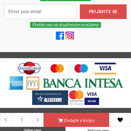
PRIJAVITE SE
Pratite nas na društvenim mrežama
All Rights reserved | MarkFarm Pharmacy 2026
Dodajte u korpu
Online cena:
Redovna cena: