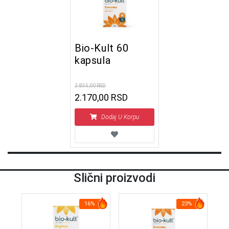
Bio-Kult 60
kapsula
2.835,00 RSD
2.170,00 RSD
Dodaj U Korpu
Slični proizvodi
16%
23%