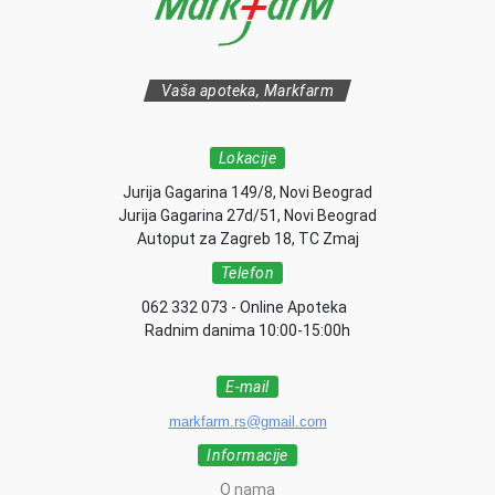
Vaša apoteka, Markfarm
Lokacije
Jurija Gagarina 149/8, Novi Beograd
Jurija Gagarina 27d/51, Novi Beograd
Autoput za Zagreb 18, TC Zmaj
Telefon
062 332 073 - Online Apoteka
Radnim danima 10:00-15:00h
E-mail
markfarm.rs@gmail.com
Informacije
O nama