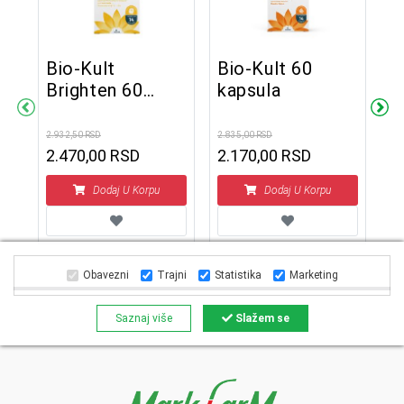
Bio-Kult
Bio-Kult 60
B
Brighten 60
kapsula
C
ea
kapsula
2.932,50 RSD
2.835,00 RSD
2.8
2.470,00 RSD
2.170,00 RSD
2
Dodaj U Korpu
Dodaj U Korpu
Obavezni
Trajni
Statistika
Marketing
Saznaj više
Slažem se