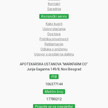
Kontakt
Saradnja
Korisnički servis
Kako kupiti
Uslovi plaćanja
Dostava
Politika privatnosti
Reklamacije
Odluka o sniženju
Ugovor o prodaji na daljinu
APOTEKARSKA USTANOVA "MARKFARM CO"
Jurija Gagarina 149/8, Novi Beograd
PIB
106377144
Matični broj
17780212
Prijavite se na newsletter