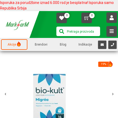
Isporuka za porudžbine iznad 6.000 rsd je besplatna! Isporuka samo
Republika Srbija
0
0
Akcije
Brendovi
Blog
Indikacije
19%