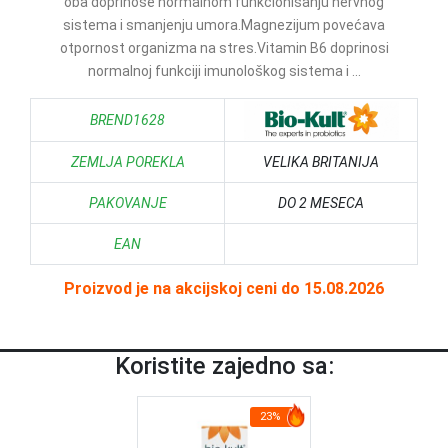
oba doprinose normalnom funkcionisanju nervnog
sistema i smanjenju umora.Magnezijum povećava
otpornost organizma na stres.Vitamin B6 doprinosi
normalnoj funkciji imunološkog sistema i ...
BREND1628
ZEMLJA POREKLA
VELIKA BRITANIJA
PAKOVANJE
DO 2 MESECA
EAN
Proizvod je na akcijskoj ceni do 15.08.2026
Koristite zajedno sa:
23%