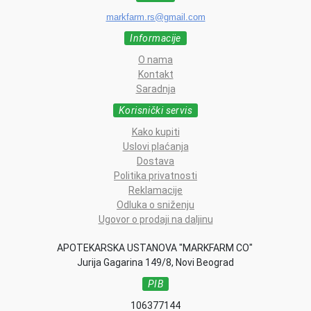
markfarm.rs@gmail.com
Informacije
O nama
Kontakt
Saradnja
Korisnički servis
Kako kupiti
Uslovi plaćanja
Dostava
Politika privatnosti
Reklamacije
Odluka o sniženju
Ugovor o prodaji na daljinu
APOTEKARSKA USTANOVA "MARKFARM CO"
Jurija Gagarina 149/8, Novi Beograd
PIB
106377144