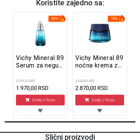
Koristite zajedno sa:
20%
15%
Vichy Mineral 89
Vichy Mineral 89
Serum za negu
noćna krema za
kože oko očiju
obnovu
15 ml
hidratacije 50 ml
2.454,27 RSD
3.365,85 RSD
1.970,00 RSD
2.870,00 RSD
Dodaj U Korpu
Dodaj U Korpu
Slični proizvodi