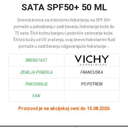
SATA SPF50+ 50 ML
Dnevna krema za intenzivnu hidrataciju sa SPF 50+
pomaže u poboljšanju i zadržavanju hidratacije kože do
72 sata. Štiti kožnu barijeru i podstiče zatezanje kože.
Štiteći kožu od UV zračenja, ovaj dnevni hidratantni fluid
pomaže u zadržavanju odgovarajuće hidratacije ...
BREND1657
ZEMLJA POREKLA
FRANCUSKA
PAKOVANJE
PO POTREBI
EAN
Proizvod je na akcijskoj ceni do 15.08.2026