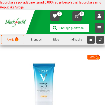
Isporuka za porudžbine iznad 6.000 rsd je besplatna! Isporuka samo
Republika Srbija
0
0
Akcije
Brendovi
Blog
Indikacije
22%