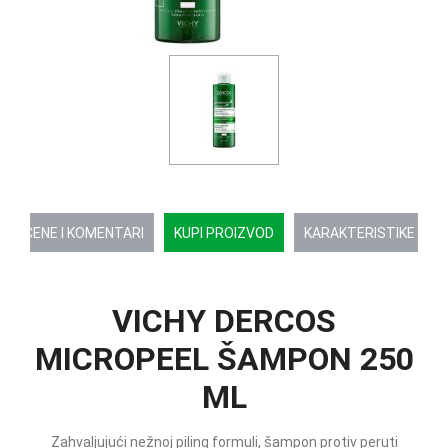
OCENE I KOMENTARI
KUPI PROIZVOD
KARAKTERISTIKE
VICHY DERCOS
MICROPEEL ŠAMPON 250
ML
Zahvaljujući nežnoj piling formuli, šampon protiv peruti