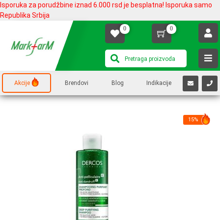
Isporuka za porudžbine iznad 6.000 rsd je besplatna! Isporuka samo
Republika Srbija
0
0
Akcije
Brendovi
Blog
Indikacije
15%