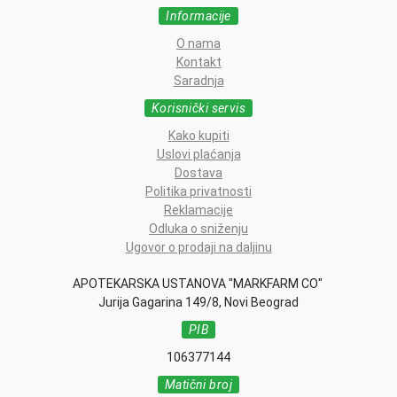
Informacije
O nama
Kontakt
Saradnja
Korisnički servis
Kako kupiti
Uslovi plaćanja
Dostava
Politika privatnosti
Reklamacije
Odluka o sniženju
Ugovor o prodaji na daljinu
APOTEKARSKA USTANOVA "MARKFARM CO"
Jurija Gagarina 149/8, Novi Beograd
PIB
106377144
Matični broj