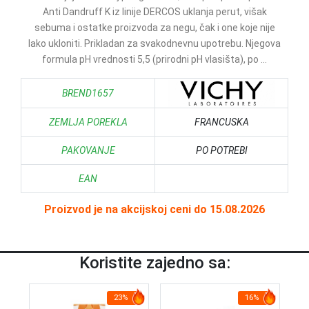
Anti Dandruff K iz linije DERCOS uklanja perut, višak
sebuma i ostatke proizvoda za negu, čak i one koje nije
lako ukloniti. Prikladan za svakodnevnu upotrebu. Njegova
formula pH vrednosti 5,5 (prirodni pH vlasišta), po ...
BREND1657
ZEMLJA POREKLA
FRANCUSKA
PAKOVANJE
PO POTREBI
EAN
Proizvod je na akcijskoj ceni do 15.08.2026
Koristite zajedno sa:
23%
16%