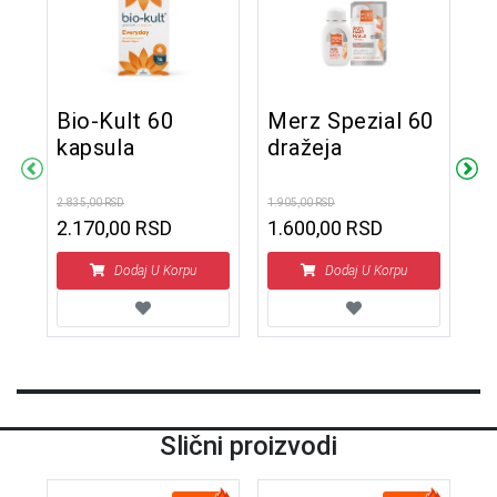
Bio-Kult 60
Merz Spezial 60
V
kapsula
dražeja
Š
p
n
2.835,00 RSD
1.905,00 RSD
2.2
m
2.170,00 RSD
1.600,00 RSD
1
m
Dodaj U Korpu
Dodaj U Korpu
Slični proizvodi