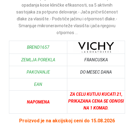
opadanja kose kliničke efikasnosti, sa 5 aktivnih
sastojaka za potpuno delovanje.- Jača pričvršćenost
dlake za vlasište.- Podstiče jačinu i otpornost dlake.-
Smanjuje mikroneravnoteže vlasišta i jača njegovu
otpornos ...
BREND1657
ZEMLJA POREKLA
FRANCUSKA
PAKOVANJE
DO MESEC DANA
EAN
ZA CELU KUTIJU KUCATI 21,
PRIKAZANA CENA SE ODNOSI
NAPOMENA
NA 1 KOMAD.
Proizvod je na akcijskoj ceni do 15.08.2026