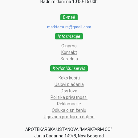
Radnim danima 10:00-15:00h
E-mail
markfarm.rs@gmail.com
Informacije
O nama
Kontakt
Saradnja
Korisnički servis
Kako kupiti
Uslovi plaćanja
Dostava
Politika privatnosti
Reklamacije
Odluka o sniženju
Ugovor o prodaji na daljinu
APOTEKARSKA USTANOVA "MARKFARM CO"
Jurija Gagarina 149/8, Novi Beograd