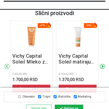
Slični proizvodi
47%
50%
Vichy Capital
Vichy Capital
Soleil Mleko za
Soleil matirajuća
V
telo SPF30 300
krema za lice za
al
Š
ml
zaštitu od sunca
3.232,83 RSD
2.756,52 RSD
p
3u1 SPF50+ 50
1.700,00 RSD
1.370,00 RSD
n
D
2.9
ml
m
2
Dodaj U Korpu
Dodaj U Korpu
m
Obavezni
Trajni
Statistika
Marketing
Saznaj više
Slažem se