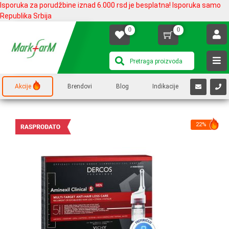
Isporuka za porudžbine iznad 6.000 rsd je besplatna! Isporuka samo
Republika Srbija
0
0
Akcije
Brendovi
Blog
Indikacije
22%