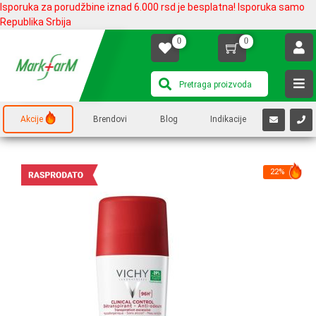
Isporuka za porudžbine iznad 6.000 rsd je besplatna! Isporuka samo
Republika Srbija
0
0
Akcije
Brendovi
Blog
Indikacije
22%