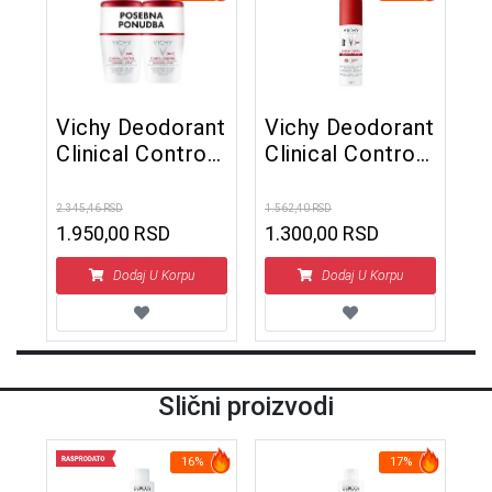
Vichy Deodorant
Vichy Deodorant
Clinical Control
Clinical Control
PROMO roll-on
sprej
dezodorans
antiperspirant
2.345,46 RSD
1.562,40 RSD
protiv
96h sprej protiv
1.950,00 RSD
1.300,00 RSD
neprijatnih
znojenja 125 ml
Dodaj U Korpu
Dodaj U Korpu
mirisa do 96h
Slični proizvodi
16%
17%