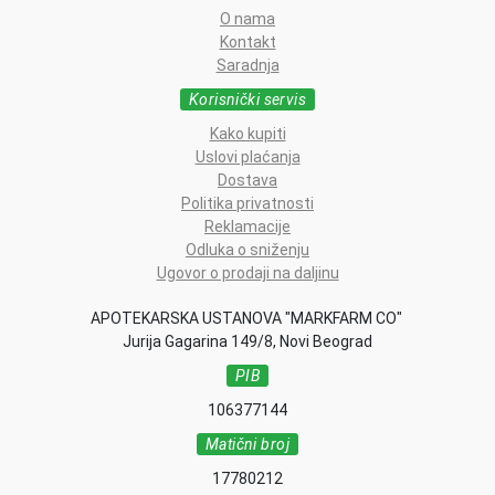
O nama
Kontakt
Saradnja
Korisnički servis
Kako kupiti
Uslovi plaćanja
Dostava
Politika privatnosti
Reklamacije
Odluka o sniženju
Ugovor o prodaji na daljinu
APOTEKARSKA USTANOVA "MARKFARM CO"
Jurija Gagarina 149/8, Novi Beograd
PIB
106377144
Matični broj
17780212