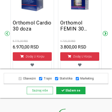
Orthomol Cardio
Orthomol
O
30 doza
FEMIN 30
J
kapsula/dnevnih
t
ih
doza
ž
8.775,00 RSD
4.725,00 RSD
2.3
6.970,00 RSD
3.800,00 RSD
1
Dodaj U Korpu
Dodaj U Korpu
Obavezni
Trajni
Statistika
Marketing
Saznaj više
Slažem se