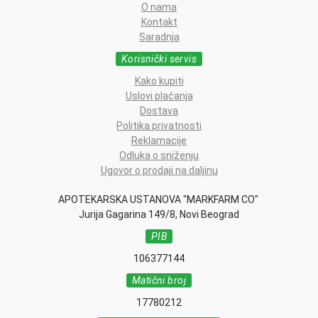
O nama
Kontakt
Saradnja
Korisnički servis
Kako kupiti
Uslovi plaćanja
Dostava
Politika privatnosti
Reklamacije
Odluka o sniženju
Ugovor o prodaji na daljinu
APOTEKARSKA USTANOVA "MARKFARM CO"
Jurija Gagarina 149/8, Novi Beograd
PIB
106377144
Matični broj
17780212