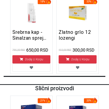
18%
33%
Srebrna kap -
Zlatno grlo 12
Sinalzan sprej
lozengi
rastvor za nos
20 ml
650,00 RSD
300,00 RSD
795,00 RSD
450,00 RSD
Dodaj U Korpu
Dodaj U Korpu
Slični proizvodi
21%
20%