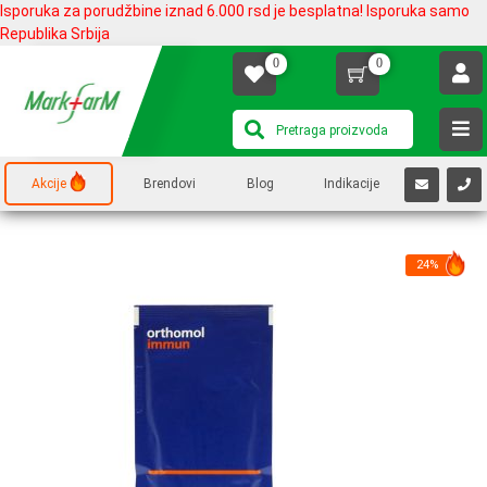
Isporuka za porudžbine iznad 6.000 rsd je besplatna! Isporuka samo
Republika Srbija
0
0
Akcije
Brendovi
Blog
Indikacije
24%