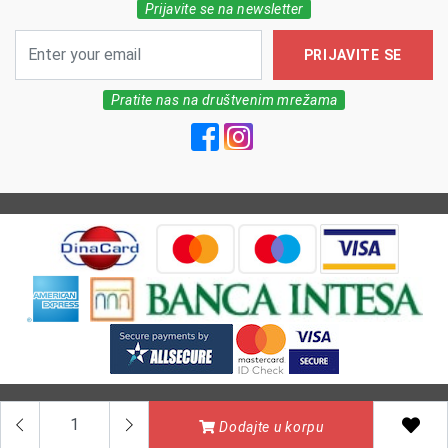
Prijavite se na newsletter
PRIJAVITE SE
Pratite nas na društvenim mrežama
All Rights reserved | MarkFarm Pharmacy 2026
Dodajte u korpu