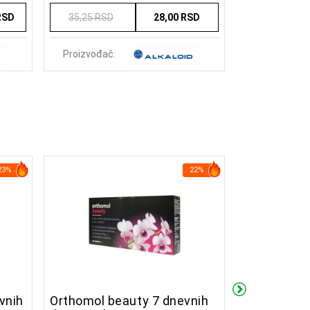
RSD
35,25 RSD
28,00 RSD
592,50 RSD
Proizvođač:
Proizvođač:
23%
22%
vnih
Orthomol beauty 7 dnevnih
Orthomol Pr