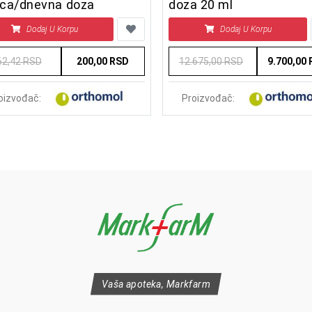
ica/dnevna doza
doza 20 ml
Dodaj U Korpu
Dodaj U Korpu
62,42 RSD
200,00 RSD
12.675,00 RSD
9.700,00
oizvođač:
Proizvođač:
Vaša apoteka, Markfarm