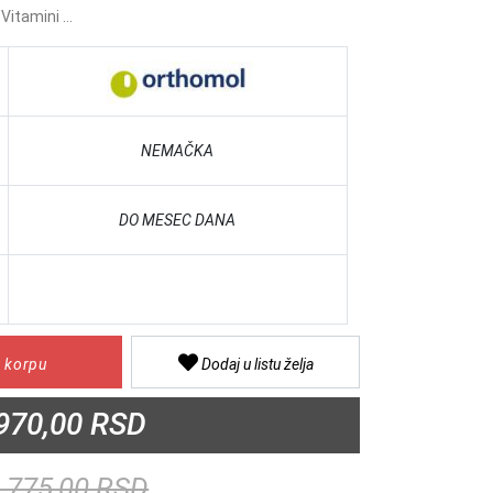
Vitamini ...
NEMAČKA
DO MESEC DANA
 korpu
Dodaj u listu želja
970,00 RSD
.775,00 RSD