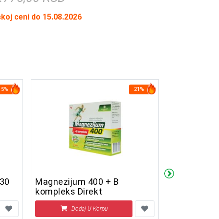
skoj ceni do 15.08.2026
15%
21%
 30
Magnezijum 400 + B
Čaj PRESOR
kompleks Direkt
broj 22) 10
Dodaj U Korpu
Doda