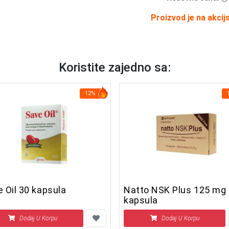
Proizvod je na akcij
Koristite zajedno sa:
12%
 Oil 30 kapsula
Natto NSK Plus 125 mg
kapsula
Dodaj U Korpu
Dodaj U Korpu