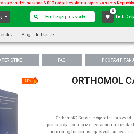
ka za porudžbine iznad 6.000 rsd je besplatna! Isporuka samo Republika
0
Lista želj
je
rendovi
Blog
Indikacije
KTERISTIKE
FAQ
POSTAVI PITAN
ORTHOMOL CA
21%
Orthomol® Cardio je dijetetski proizvod
predstavlja dodatni izvor vitamina, minerala i
normalnog funkcionsanja krvnih sudova i srca