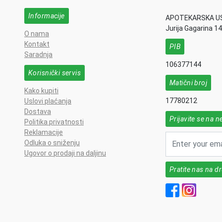
Informacije
APOTEKARSKA U
Jurija Gagarina 1
O nama
Kontakt
PIB
Saradnja
106377144
Korisnički servis
Matični broj
Kako kupiti
17780212
Uslovi plaćanja
Dostava
Prijavite se na n
Politika privatnosti
Reklamacije
Odluka o sniženju
Ugovor o prodaji na daljinu
Pratite nas na 