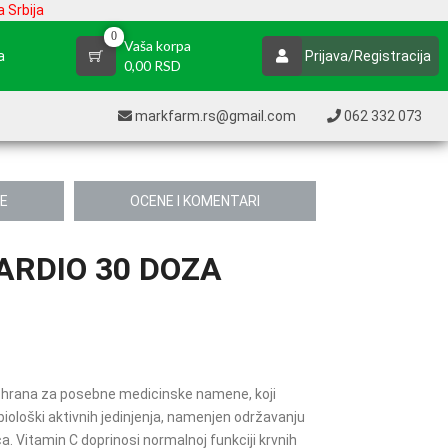
 Srbija
0
Vaša korpa
a
Prijava/Registracija
0,00 RSD
markfarm.rs@gmail.com
062 332 073
JE
OCENE I KOMENTARI
RDIO 30 DOZA
 - hrana za posebne medicinske namene, koji
 biološki aktivnih jedinjenja, namenjen održavanju
. Vitamin C doprinosi normalnoj funkciji krvnih