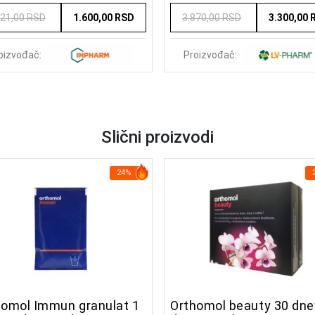
821,00 RSD
1.600,00 RSD
3.870,00 RSD
3.300,00 
oizvođač:
Proizvođač:
Slični proizvodi
24%
homol Immun granulat 1
Orthomol beauty 30 dne