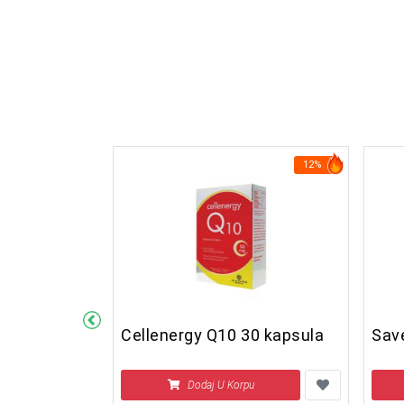
25%
12%
night sprej
Cellenergy Q10 30 kapsula
Save
u
Dodaj U Korpu