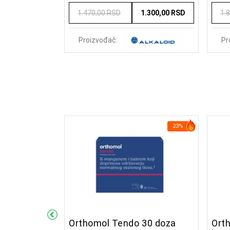
1.800,00 RSD
1.470,00 RSD
1.300,00 RSD
1.
Proizvođač:
Pr
21%
23%
 30 doza
Orthomol Tendo 30 doza
Ort