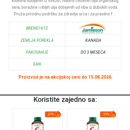
kiselina dobijenih iz svežih, hladno ceđenih ulja organskog
lana, boražine i ribljih ulja dobijenih od riba iz dubokih voda.
Pruža prirodnu podršku za zdravlje srca i za pravilno f ...
BREND1612
ZEMLJA POREKLA
KANADA
PAKOVANJE
DO 3 MESECA
EAN
Proizvod je na akcijskoj ceni do 15.08.2026
Koristite zajedno sa:
27%
23%