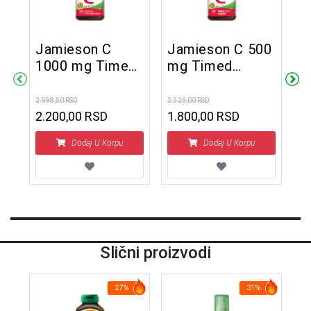
Jamieson C
Jamieson C 500
C
1000 mg Timed
mg Timed
3
Release 100
Release 100
kapleta
kapleta
2.998,50 RSD
2.325,00 RSD
1.4
2.200,00 RSD
1.800,00 RSD
1
Dodaj U Korpu
Dodaj U Korpu
Slični proizvodi
27%
31%