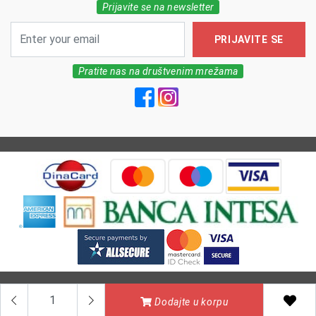
Prijavite se na newsletter
PRIJAVITE SE
Pratite nas na društvenim mrežama
All Rights reserved | MarkFarm Pharmacy 2026
Dodajte u korpu