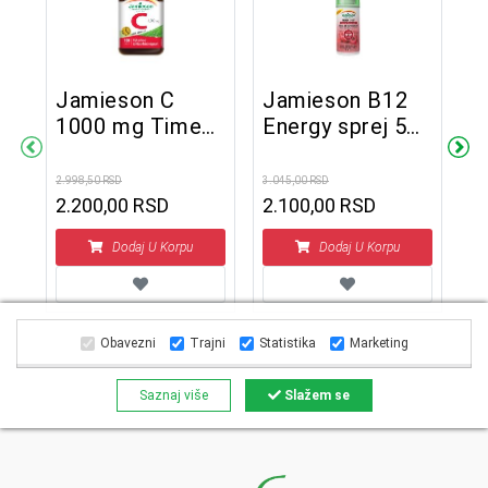
Jamieson C
Jamieson B12
1000 mg Timed
Energy sprej 58
J
Release 100
ml
V
kapleta
2.998,50 RSD
3.045,00 RSD
ž
2.200,00 RSD
2.100,00 RSD
2.2
1
Dodaj U Korpu
Dodaj U Korpu
Obavezni
Trajni
Statistika
Marketing
Saznaj više
Slažem se