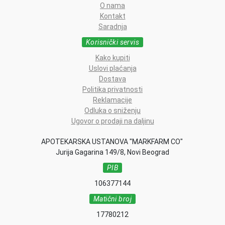
O nama
Kontakt
Saradnja
Korisnički servis
Kako kupiti
Uslovi plaćanja
Dostava
Politika privatnosti
Reklamacije
Odluka o sniženju
Ugovor o prodaji na daljinu
APOTEKARSKA USTANOVA "MARKFARM CO"
Jurija Gagarina 149/8, Novi Beograd
PIB
106377144
Matični broj
17780212