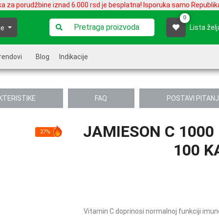
ka za porudžbine iznad 6.000 rsd je besplatna! Isporuka samo Republika
0
Lista želj
je
rendovi
Blog
Indikacije
KTERISTIKE
FAQ
POSTAVI PITAN
JAMIESON C 1000
27%
100 K
Vitamin C doprinosi normalnoj funkciji imuno