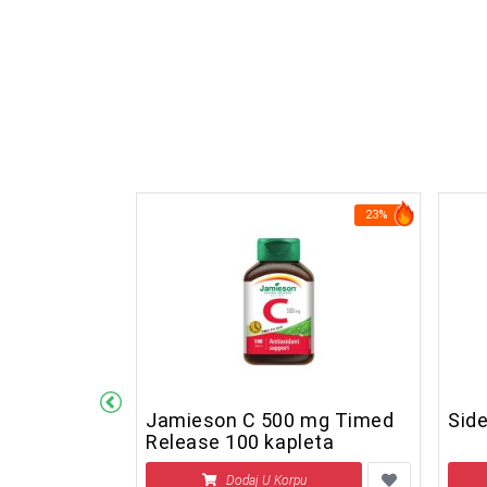
24%
23%
ium 50 mcg
Jamieson C 500 mg Timed
Side
Release 100 kapleta
u
Dodaj U Korpu