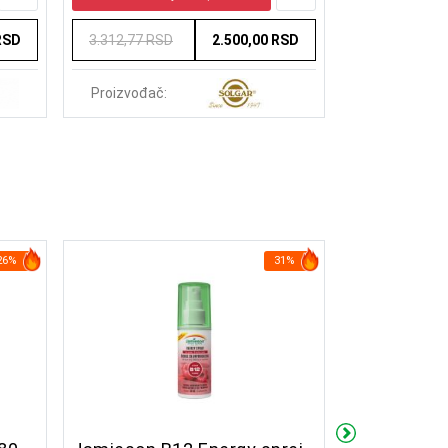
RSD
3.312,77 RSD
2.500,00 RSD
1.702,50 RS
Proizvođač:
Proizvođač:
26%
31%