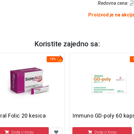
2
Redovna cena:
Proizvod je na akcij
Koristite zajedno sa:
18%
ral Folic 20 kesica
Immuno GD-poly 6
Dodaj U Korpu
Dodaj U Korpu