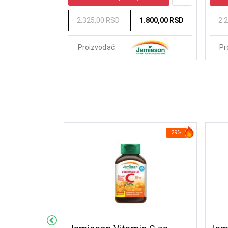
750,00 RSD
2.325,00 RSD
1.800,00 RSD
2.
Pr
Proizvođač:
32%
29%