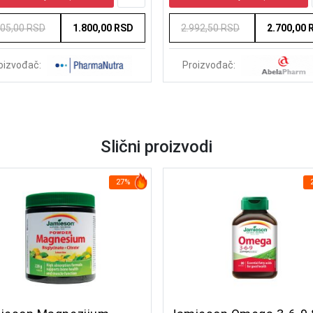
205,00 RSD
1.800,00 RSD
2.992,50 RSD
2.700,00 
oizvođač:
Proizvođač:
Slični proizvodi
27%