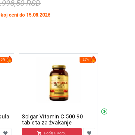
.998,50 RSD
skoj ceni do 15.08.2026
10%
25%
0 kapsula
Solgar Vitamin C 500 90
Jamieson Z
tableta za žvakanje
tableta
Dodaj U Korpu
Doda