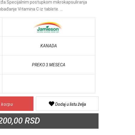
žđa.Specijalnim postupkom mikrokapsuliranja
ađanje Vitamina C iz tablete. ...
KANADA
PREKO 3 MESECA
 korpu
Dodaj u listu želja
200,00 RSD