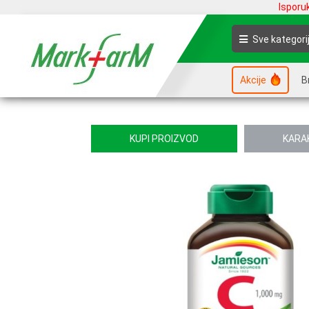
Isporu
Sve kategori
Akcije
B
KUPI PROIZVOD
KARA