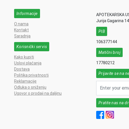
Informacije
APOTEKARSKA U
Jurija Gagarina 1
O nama
Kontakt
PIB
Saradnja
106377144
Korisnički servis
Matični broj
Kako kupiti
17780212
Uslovi plaćanja
Dostava
Prijavite se na n
Politika privatnosti
Reklamacije
Odluka o sniženju
Ugovor o prodaji na daljinu
Pratite nas na 