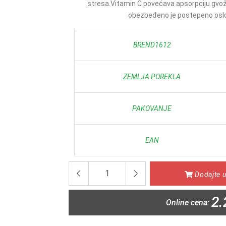
stresa.Vitamin C povećava apsorpciju gvo
obezbeđeno je postepeno oslob
BREND1612
ZEMLJA POREKLA
PAKOVANJE
EAN
Dodajte u
2.
Online cena: