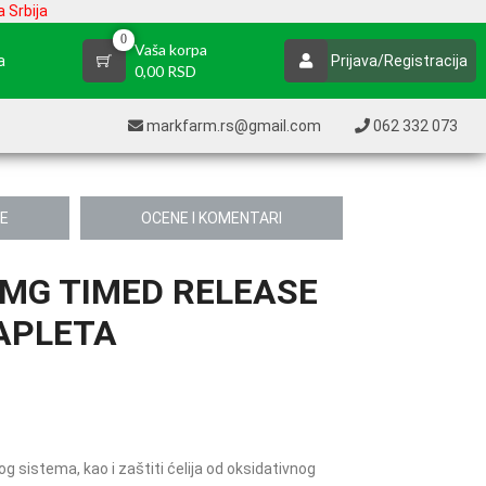
 Srbija
0
Vaša korpa
a
Prijava/Registracija
0,00 RSD
markfarm.rs@gmail.com
062 332 073
JE
OCENE I KOMENTARI
 MG TIMED RELEASE
APLETA
g sistema, kao i zaštiti ćelija od oksidativnog