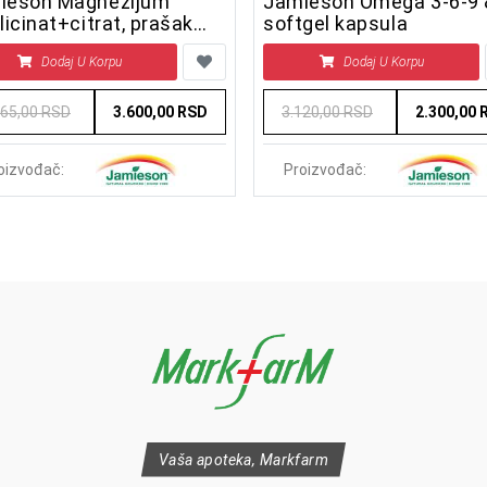
ieson Magnezijum
Jamieson Omega 3-6-9 80
licinat+citrat, prašak
softgel kapsula
 grama
Dodaj U Korpu
Dodaj U Korpu
965,00 RSD
3.600,00 RSD
3.120,00 RSD
2.300,00 
oizvođač:
Proizvođač:
Vaša apoteka, Markfarm