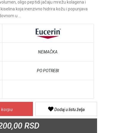
u volumen, oligo peptidi jačaju mrežu kolagena i
kiselina koja inenzivno hidrira kožu i popunjava
dovnom u ...
NEMAČKA
PO POTREBI
 korpu
Dodaj u listu želja
200,00 RSD