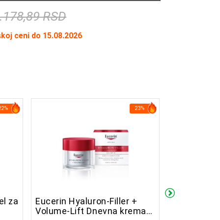
.178,89 RSD
skoj ceni do 15.08.2026
22%
23%
el za
Eucerin Hyaluron-Filler +
Eucerin Hya
Volume-Lift Dnevna krema
Filler+Volu