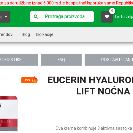
ka za porudžbine iznad 6.000 rsd je besplatna! Isporuka samo Republika
0
Lista želj
je
rendovi
Blog
Indikacije
KTERISTIKE
FAQ
POSTAVI PITAN
EUCERIN HYALURON
19%
LIFT NOĆNA
Ova krema kombinuje 3 aktivna sastojka ko