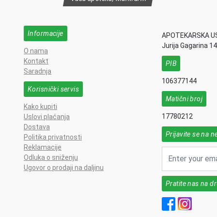
Informacije
APOTEKARSKA U
Jurija Gagarina 1
O nama
Kontakt
PIB
Saradnja
106377144
Korisnički servis
Matični broj
Kako kupiti
17780212
Uslovi plaćanja
Dostava
Prijavite se na n
Politika privatnosti
Reklamacije
Odluka o sniženju
Ugovor o prodaji na daljinu
Pratite nas na 