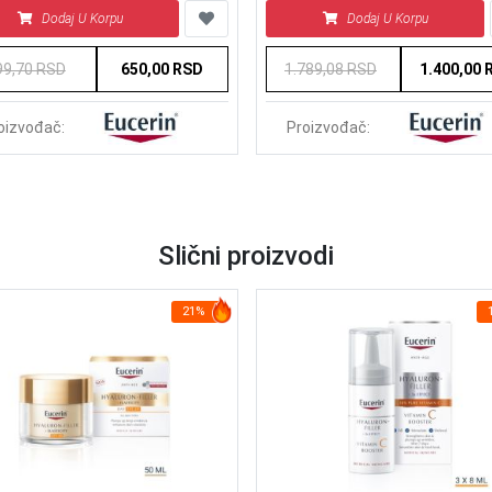
Dodaj U Korpu
Dodaj U Korpu
99,70 RSD
650,00 RSD
1.789,08 RSD
1.400,00 
oizvođač:
Proizvođač:
Slični proizvodi
21%