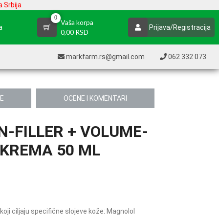
 Srbija
0
Vaša korpa
a
Prijava/Registracija
0,00 RSD
markfarm.rs@gmail.com
062 332 073
JE
OCENE I KOMENTARI
-FILLER + VOLUME-
 KREMA 50 ML
ji ciljaju specifične slojeve kože: Magnolol