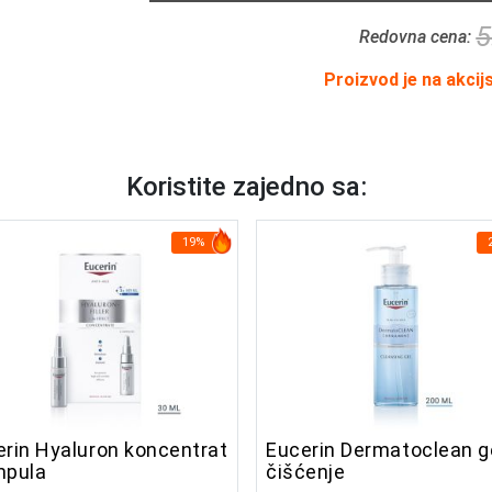
5
Redovna cena:
Proizvod je na akcij
Koristite zajedno sa:
19%
erin Hyaluron koncentrat
Eucerin Dermatoclean g
mpula
čišćenje