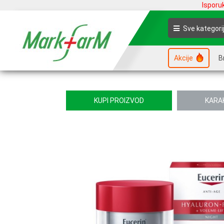
Isporu
Sve kategori
Akcije
B
KUPI PROIZVOD
KARA