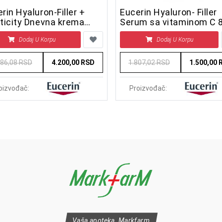
rin Hyaluron-Filler +
Eucerin Hyaluron- Filler
ticity Dnevna krema
Serum sa vitaminom C 
30 50 ml
Dodaj U Korpu
Dodaj U Korpu
286,08 RSD
4.200,00 RSD
1.807,02 RSD
1.500,00 
oizvođač:
Proizvođač:
Vaša apoteka, Markfarm