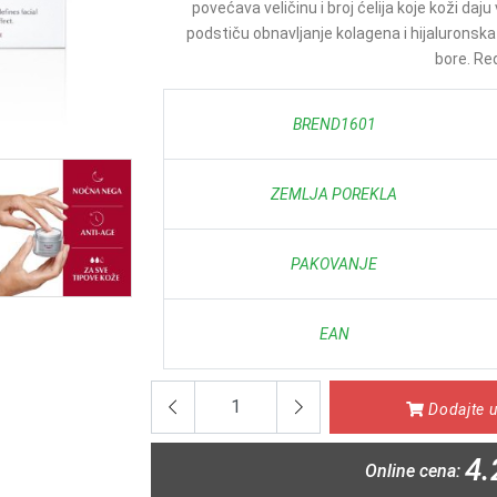
povećava veličinu i broj ćelija koje koži daj
podstiču obnavljanje kolagena i hijaluronska 
bore. Re
BREND1601
ZEMLJA POREKLA
PAKOVANJE
EAN
Dodajte u
4.
Online cena: