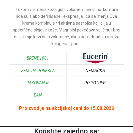
Tokom vremena koža gubi volumen i čvrstinu: konture
lica su slabo definisane i ekspresija lica se menja.Ova
krema kombinuje tri aktivna sastojka koji ciljaju
specifične slojeve kože: Magnolol povećava veličinu i broj
ćelija koje koži daju volumen*, oligo peptidi jačaju mrežu
kolagena i pod ...
BREND1601
ZEMLJA POREKLA
NEMAČKA
PAKOVANJE
PO POTREBI
EAN
Proizvod je na akcijskoj ceni do 15.08.2026
Koristite zajedno sa: