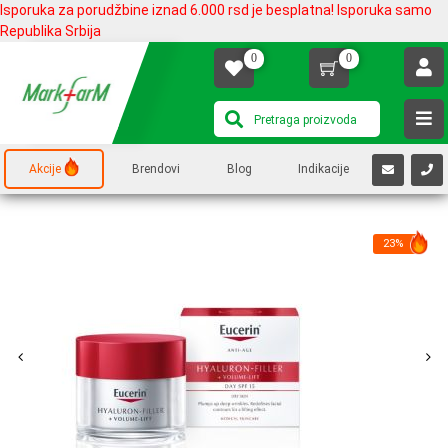
Isporuka za porudžbine iznad 6.000 rsd je besplatna! Isporuka samo
Republika Srbija
0
0
Akcije
Brendovi
Blog
Indikacije
23%