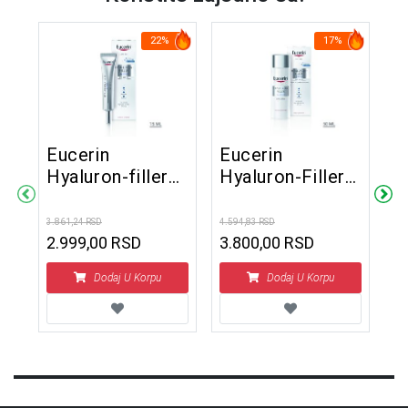
22%
17%
Eucerin
Eucerin
E
Hyaluron-filler
Hyaluron-Filler
D
krema za
Dnevna krema
(
područje oko
za normalnu i
M
3.861,24 RSD
4.594,83 RSD
1.6
očiju SPF15 15
mešovitu kožu
2
2.999,00 RSD
3.800,00 RSD
1
ml
SPF15 50 ml
Dodaj U Korpu
Dodaj U Korpu