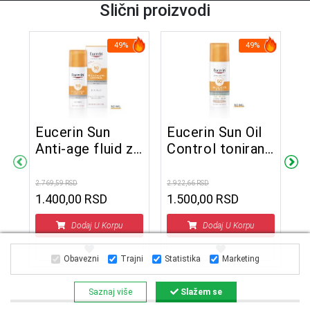
Slični proizvodi
49%
49%
Eucerin Sun
Eucerin Sun Oil
Anti-age fluid za
Control tonirani
E
zaštitu od sunca
gel-krem za
H
SPF50 50 ml
zaštitu masne
2.769,59 RSD
2.922,66 RSD
f
kože od sunca
1.400,00 RSD
1.500,00 RSD
l
2.8
SPF50+ tamni
S
1
Dodaj U Korpu
Dodaj U Korpu
50 ml
Obavezni
Trajni
Statistika
Marketing
Saznaj više
Slažem se