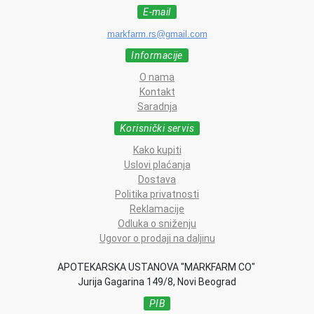
E-mail
markfarm.rs@gmail.com
Informacije
O nama
Kontakt
Saradnja
Korisnički servis
Kako kupiti
Uslovi plaćanja
Dostava
Politika privatnosti
Reklamacije
Odluka o sniženju
Ugovor o prodaji na daljinu
APOTEKARSKA USTANOVA "MARKFARM CO"
Jurija Gagarina 149/8, Novi Beograd
PIB