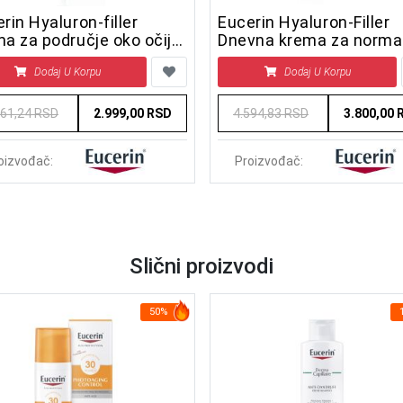
rin Hyaluron-filler
Eucerin Hyaluron-Filler
a za područje oko očiju
Dnevna krema za normal
15 15 ml
mešovitu 
Dodaj U Korpu
Dodaj U Korpu
861,24 RSD
2.999,00 RSD
4.594,83 RSD
3.800,00 
oizvođač:
Proizvođač:
Slični proizvodi
50%