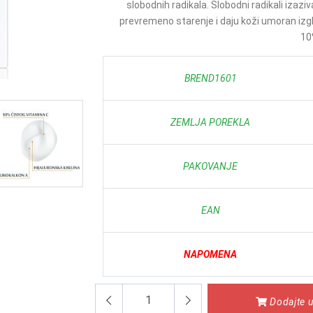
slobodnih radikala. Slobodni radikali izazi
prevremeno starenje i daju koži umoran izgl
10%
BREND1601
ZEMLJA POREKLA
PAKOVANJE
EAN
NAPOMENA
Dodajte u