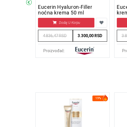
r Sos Lip
Eucerin Hyaluron-Filler
Euce
noćna krema 50 ml
krem
SPF
u
Dodaj U Korpu
700,00 RSD
4.836,47 RSD
3.300,00 RSD
3.
Proizvođač:
Pr
49%
19%