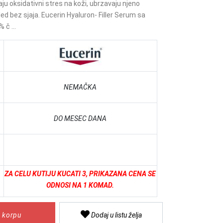
vaju oksidativni stres na koži, ubrzavaju njeno
ed bez sjaja. Eucerin Hyaluron- Filler Serum sa
 č ...
NEMAČKA
DO MESEC DANA
ZA CELU KUTIJU KUCATI 3, PRIKAZANA CENA SE
ODNOSI NA 1 KOMAD.
 korpu
Dodaj u listu želja