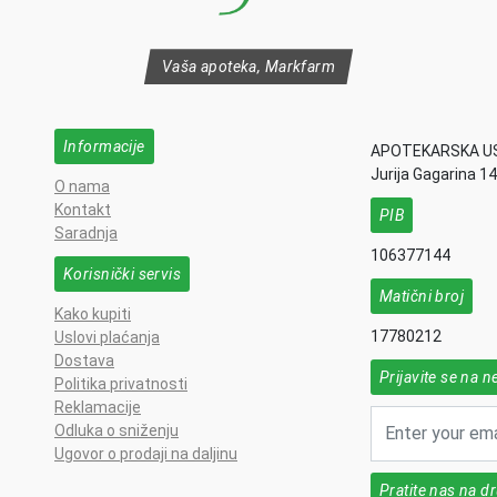
Vaša apoteka, Markfarm
Informacije
APOTEKARSKA U
Jurija Gagarina 1
O nama
Kontakt
PIB
Saradnja
106377144
Korisnički servis
Matični broj
Kako kupiti
17780212
Uslovi plaćanja
Dostava
Prijavite se na n
Politika privatnosti
Reklamacije
Odluka o sniženju
Ugovor o prodaji na daljinu
Pratite nas na 