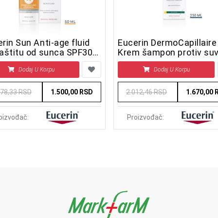
rin Sun Anti-age fluid
Eucerin DermoCapillaire
zaštitu od sunca SPF30
Krem šampon protiv su
ml
peruti
Dodaj U Korpu
Dodaj U Korpu
978,33 RSD
1.500,00 RSD
2.012,46 RSD
1.670,00 
oizvođač:
Proizvođač: