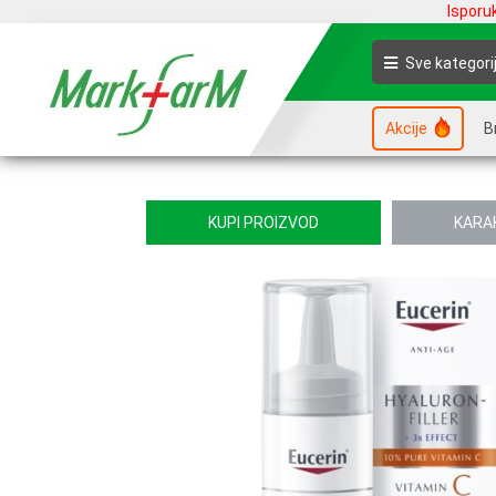
Isporu
Sve kategori
Akcije
B
KUPI PROIZVOD
KARA