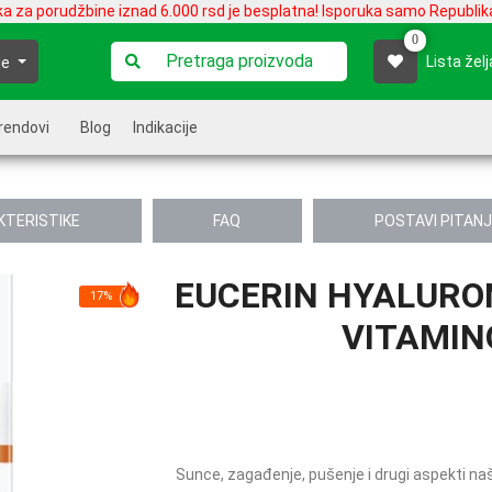
ka za porudžbine iznad 6.000 rsd je besplatna! Isporuka samo Republika
0
Lista želj
je
rendovi
Blog
Indikacije
KTERISTIKE
FAQ
POSTAVI PITAN
EUCERIN HYALURON
17%
VITAMIN
Sunce, zagađenje, pušenje i drugi aspekti na