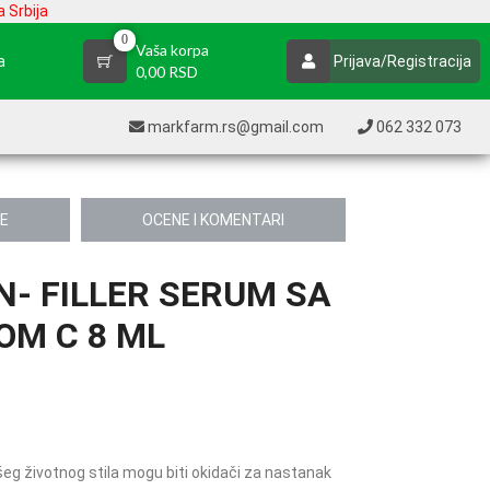
 Srbija
0
Vaša korpa
a
Prijava/Registracija
0,00 RSD
markfarm.rs@gmail.com
062 332 073
JE
OCENE I KOMENTARI
- FILLER SERUM SA
OM C 8 ML
šeg životnog stila mogu biti okidači za nastanak