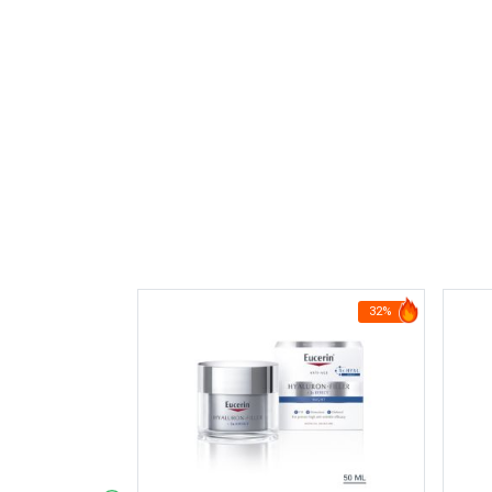
14%
32%