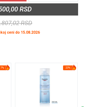
500,00 RSD
.807,02 RSD
skoj ceni do 15.08.2026
17%
23%