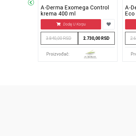
n sprej 100
A-Derma Exomega Control
A-D
krema 400 ml
Eco 
REF
u
Dodaj U Korpu
1.770,00 RSD
3.840,00 RSD
2.730,00 RSD
2.
Proizvođač:
Pr