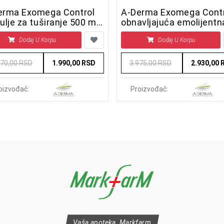
erma Exomega Control
A-Derma Exomega Contr
ulje za tuširanje 500 ml
obnavljajuća emolijentn
ILL
noćna krema 400 ml
Dodaj U Korpu
Dodaj U Korpu
670,00 RSD
1.990,00 RSD
3.975,00 RSD
2.930,00 
oizvođač:
Proizvođač:
Vaša apoteka, Markfarm