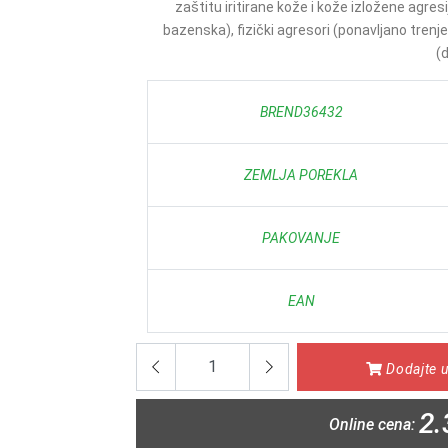
zaštitu iritirane kože i kože izložene agresi
bazenska), fizički agresori (ponavljano trenje)
(d
BREND36432
ZEMLJA POREKLA
PAKOVANJE
EAN
Dodajte u
2.
Online cena: