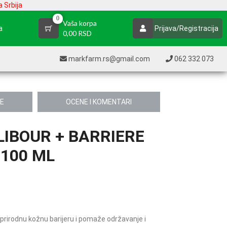
 Srbija
0
Vaša korpa
a
Prijava/Registracija
0,00 RSD
markfarm.rs@gmail.com
062 332 073
JE
OCENE I KOMENTARI
IBOUR + BARRIERE
100 ML
prirodnu kožnu barijeru i pomaže održavanje i