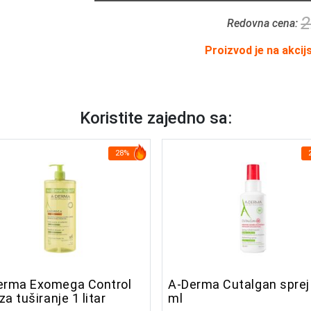
2
Redovna cena:
Proizvod je na akcij
Koristite zajedno sa:
28%
erma Exomega Control
A-Derma Cutalgan sprej
 za tuširanje 1 litar
ml