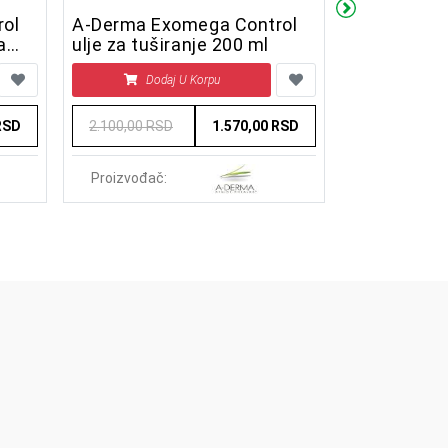
ol
A-Derma Exomega Control
A-Derma E
a
ulje za tuširanje 200 ml
emolijentn
Dodaj U Korpu
Doda
RSD
2.100,00 RSD
1.570,00 RSD
3.840,00 RS
Proizvođač:
Proizvođač: