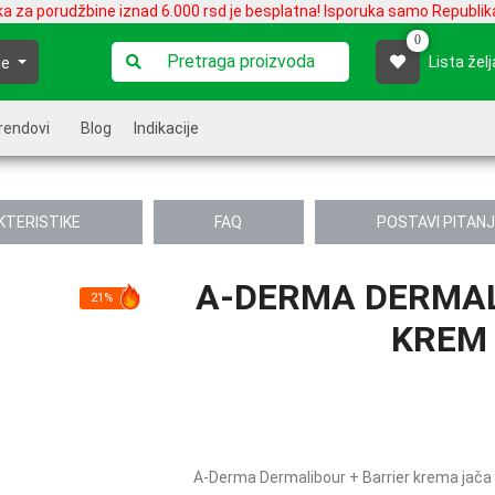
ka za porudžbine iznad 6.000 rsd je besplatna! Isporuka samo Republika
0
Lista želj
je
rendovi
Blog
Indikacije
KTERISTIKE
FAQ
POSTAVI PITAN
A-DERMA DERMAL
21%
KREM 
A-Derma Dermalibour + Barrier krema jača 