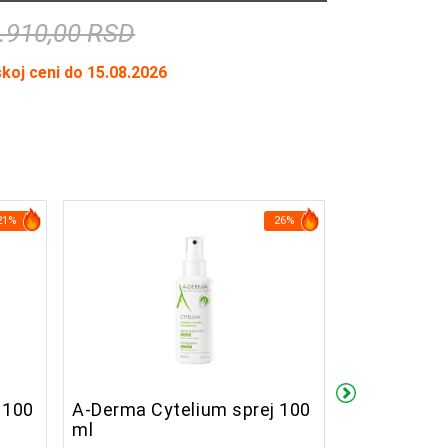
.910,00 RSD
skoj ceni do 15.08.2026
21%
26%
 100
A-Derma Cytelium sprej 100
A-Derma De
ml
Krema 50 m