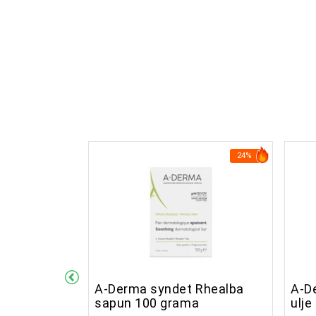
26%
24%
bour + Cica
A-Derma syndet Rhealba
A-D
sapun 100 grama
ulje