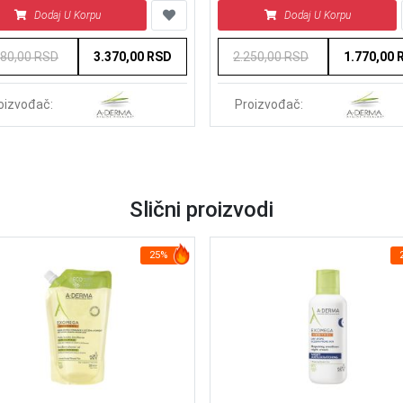
Dodaj U Korpu
Dodaj U Korpu
680,00 RSD
3.370,00 RSD
2.250,00 RSD
1.770,00 
oizvođač:
Proizvođač:
Slični proizvodi
25%