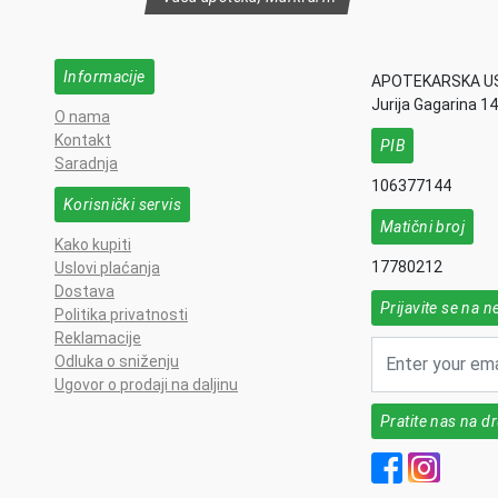
Informacije
APOTEKARSKA U
Jurija Gagarina 1
O nama
Kontakt
PIB
Saradnja
106377144
Korisnički servis
Matični broj
Kako kupiti
17780212
Uslovi plaćanja
Dostava
Prijavite se na n
Politika privatnosti
Reklamacije
Odluka o sniženju
Ugovor o prodaji na daljinu
Pratite nas na 