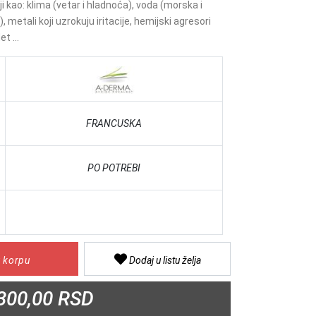
ji kao: klima (vetar i hladnoća), voda (morska i
, metali koji uzrokuju iritacije, hemijski agresori
et ...
FRANCUSKA
PO POTREBI
 korpu
Dodaj u listu želja
300,00 RSD