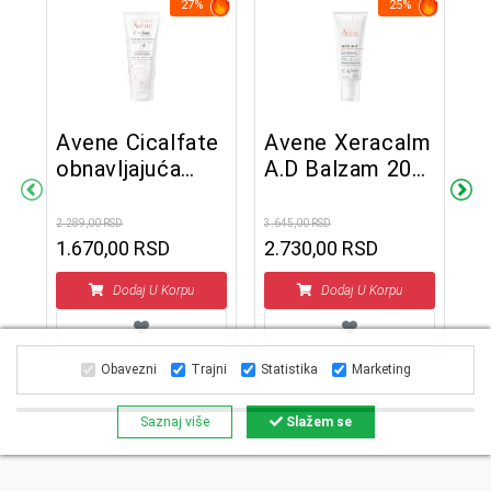
27%
25%
Avene Cicalfate
Avene Xeracalm
obnavljajuća
A.D Balzam 200
lm
A
krema za ruke
ml
ma
A
100ml
2.289,00 RSD
3.645,00 RSD
1.670,00 RSD
2.730,00 RSD
1.2
Dodaj U Korpu
Dodaj U Korpu
Obavezni
Trajni
Statistika
Marketing
Saznaj više
Slažem se