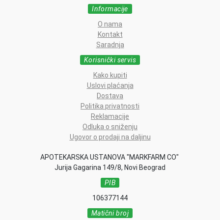
Informacije
O nama
Kontakt
Saradnja
Korisnički servis
Kako kupiti
Uslovi plaćanja
Dostava
Politika privatnosti
Reklamacije
Odluka o sniženju
Ugovor o prodaji na daljinu
APOTEKARSKA USTANOVA "MARKFARM CO"
Jurija Gagarina 149/8, Novi Beograd
PIB
106377144
Matični broj