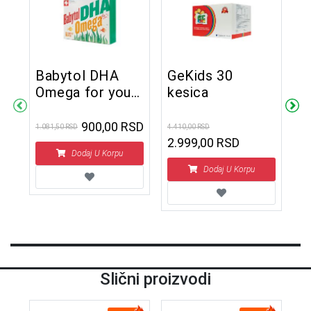
Babytol DHA
GeKids 30
D
Omega for you
kesica
g
30 twist-off
kapsula
900,00 RSD
1.081,50 RSD
4.410,00 RSD
5.0
2.999,00 RSD
3
Dodaj U Korpu
Dodaj U Korpu
Slični proizvodi