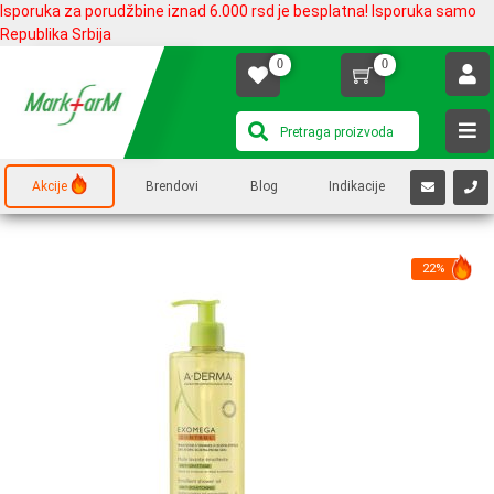
Isporuka za porudžbine iznad 6.000 rsd je besplatna! Isporuka samo
Republika Srbija
0
0
Akcije
Brendovi
Blog
Indikacije
22%