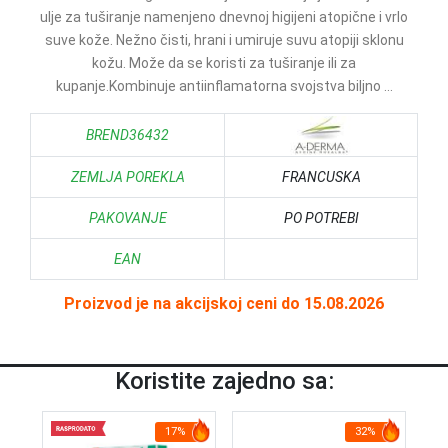
ulje za tuširanje namenjeno dnevnoj higijeni atopične i vrlo
suve kože. Nežno čisti, hrani i umiruje suvu atopiji sklonu
kožu. Može da se koristi za tuširanje ili za
kupanje.Kombinuje antiinflamatorna svojstva biljno ...
BREND36432
ZEMLJA POREKLA
FRANCUSKA
PAKOVANJE
PO POTREBI
EAN
Proizvod je na akcijskoj ceni do 15.08.2026
Koristite zajedno sa:
17%
32%