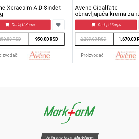
ne Xeracalm A.D Sindet
Avene Cicalfate
 g
obnavljajuća krema za r
100ml
Dodaj U Korpu
Dodaj U Korpu
259,88 RSD
950,00 RSD
2.289,00 RSD
1.670,00 
oizvođač:
Proizvođač:
Vaša apoteka, Markfarm