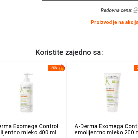
2
Redovna cena:
Proizvod je na akcij
Koristite zajedno sa:
25%
erma Exomega Control
A-Derma Exomega Contr
lijentno mleko 400 ml
emolijentno mleko 200 