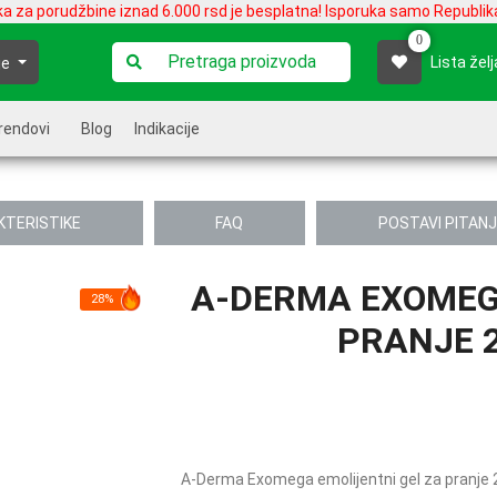
ka za porudžbine iznad 6.000 rsd je besplatna! Isporuka samo Republika
0
Lista želj
je
rendovi
Blog
Indikacije
KTERISTIKE
FAQ
POSTAVI PITAN
A-DERMA EXOMEG
28%
PRANJE 2
A-Derma Exomega emolijentni gel za pranje 2