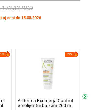
.173,33 RSD
skoj ceni do 15.08.2026
25%
24%
ol
A-Derma Exomega Control
A-Derma Cu
ml
emolijentni balzam 200 ml
ml