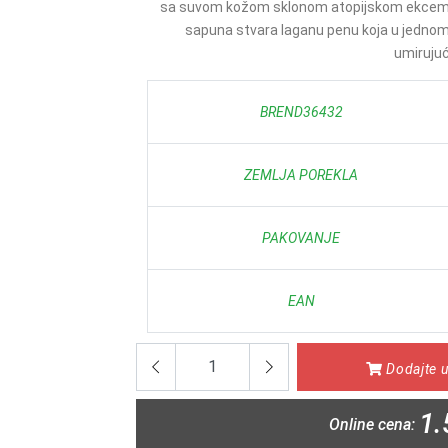
sa suvom kožom sklonom atopijskom ekcemu, k
sapuna stvara laganu penu koja u jednom 
umirujući 
BREND36432
ZEMLJA POREKLA
PAKOVANJE
EAN
Dodajte u
1.
Online cena: