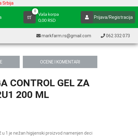
 Srbija
0
Vaša korpa
a
Prijava/Registracija
0,00 RSD
markfarm.rs@gmail.com
062 332 073
JE
OCENE I KOMENTARI
A CONTROL GEL ZA
U1 200 ML
 u 1 je nežan higijenski proizvod namenjen deci