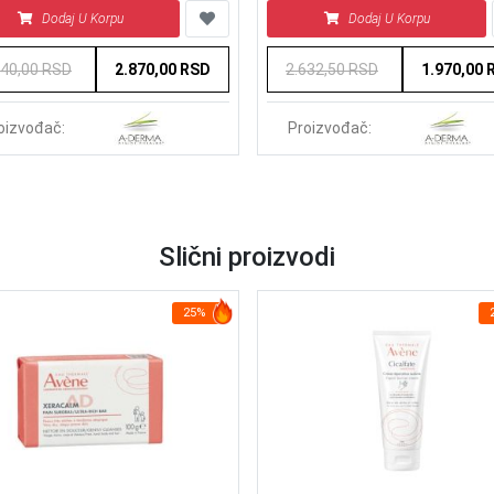
Dodaj U Korpu
Dodaj U Korpu
840,00 RSD
2.870,00 RSD
2.632,50 RSD
1.970,00 
oizvođač:
Proizvođač:
Slični proizvodi
25%