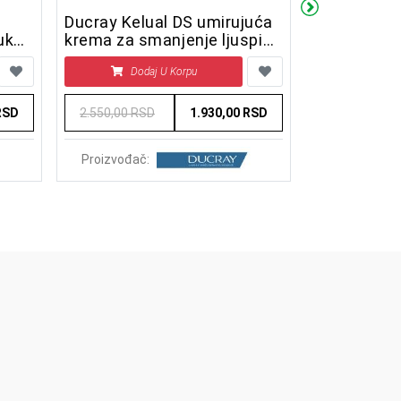
Ducray Kelual DS umirujuća
Avene Xera
uke
krema za smanjenje ljuspica
400 ml
40 ml
Dodaj U Korpu
Doda
RSD
2.550,00 RSD
1.930,00 RSD
3.411,00 RS
Proizvođač:
Proizvođač: