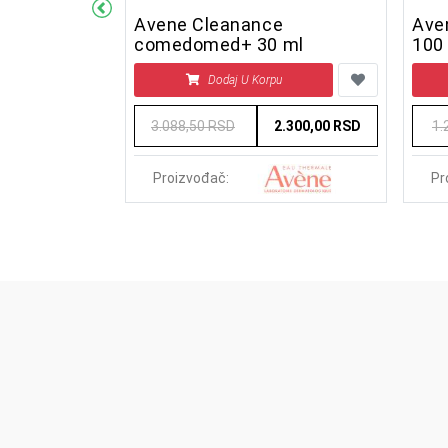
 A.D Balzam
Avene Cleanance
Ave
comedomed+ 30 ml
100
u
Dodaj U Korpu
2.730,00 RSD
3.088,50 RSD
2.300,00 RSD
1.
Proizvođač:
Pr