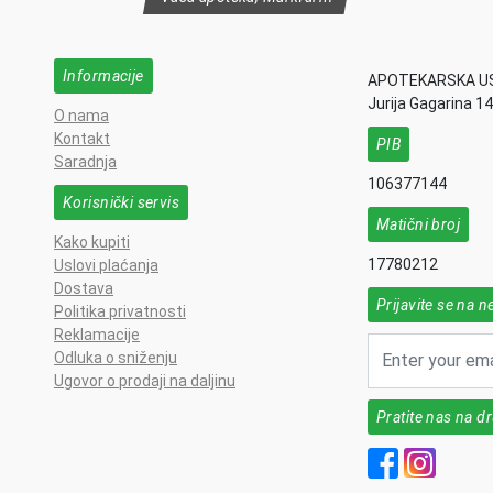
Informacije
APOTEKARSKA U
Jurija Gagarina 1
O nama
Kontakt
PIB
Saradnja
106377144
Korisnički servis
Matični broj
Kako kupiti
17780212
Uslovi plaćanja
Dostava
Prijavite se na n
Politika privatnosti
Reklamacije
Odluka o sniženju
Ugovor o prodaji na daljinu
Pratite nas na 