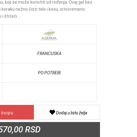
oji se može koristiti od rođenja. Ovaj gel bez
koraku nežno čisti telo i kosu, istovremeno
i štiteći ...
FRANCUSKA
PO POTREBI
 korpu
Dodaj u listu želja
570,00 RSD