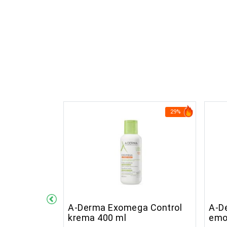
26%
29%
a Control
A-Derma Exomega Control
A-D
lijentna
krema 400 ml
emo