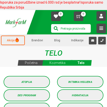
Isporuka za porudžbine iznad 6.000 rsd je besplatna! Isporuka samo
Republika Srbija
0
0
Akcije
Brendovi
Blog
Indikacije
TELO
Početna
Kozmetika
Telo
ATOPIJA
INTIMNA HIGIJENA
DEO PROGRAM
HIDRATACIJA