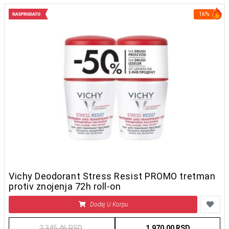
16%
Vichy Deodorant Stress Resist PROMO tretman
protiv znojenja 72h roll-on
Dodaj U Korpu
2.345,46 RSD
1.970,00 RSD