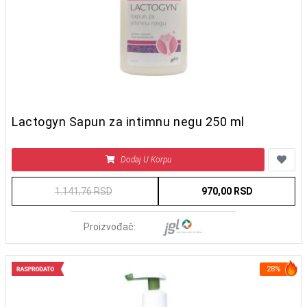
Lactogyn Sapun za intimnu negu 250 ml
Dodaj U Korpu
1.141,76 RSD
970,00 RSD
Proizvođač:
28%