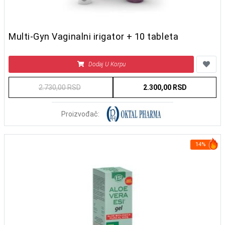
Multi-Gyn Vaginalni irigator + 10 tableta
Dodaj U Korpu
2.730,00 RSD
2.300,00 RSD
Proizvođač:
14%