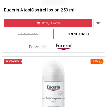
Eucerin AtopiControl losion 250 ml
Dodaj U Korpu
2.645,15 RSD
1.970,00 RSD
Proizvođač:
23%