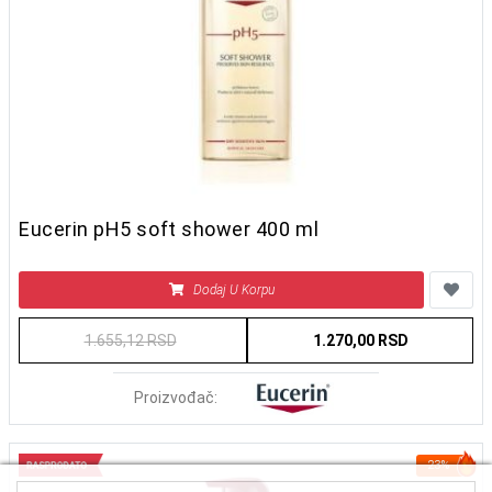
Eucerin pH5 soft shower 400 ml
Dodaj U Korpu
1.655,12 RSD
1.270,00 RSD
Proizvođač:
23%