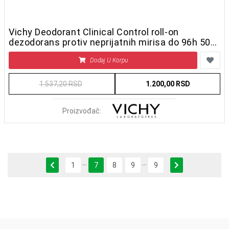
Vichy Deodorant Clinical Control roll-on
dezodorans protiv neprijatnih mirisa do 96h 50
ml
Dodaj U Korpu
1.537,20 RSD
1.200,00 RSD
Proizvođač:
...
...
Previous
Next
1
7
8
9
9