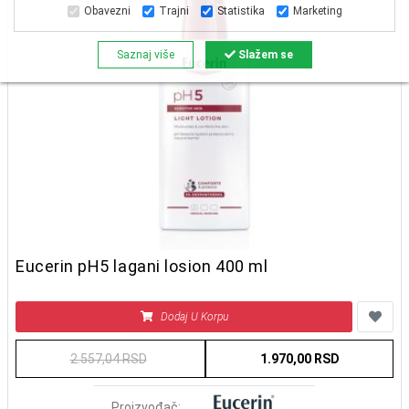
Obavezni
Trajni
Statistika
Marketing
Saznaj više
Slažem se
Eucerin pH5 lagani losion 400 ml
Dodaj U Korpu
2.557,04 RSD
1.970,00 RSD
Proizvođač: