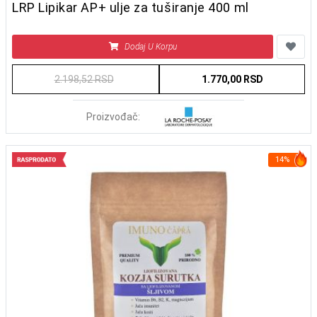
LRP Lipikar AP+ ulje za tuširanje 400 ml
Dodaj U Korpu
2.198,52 RSD
1.770,00 RSD
Proizvođač:
14%