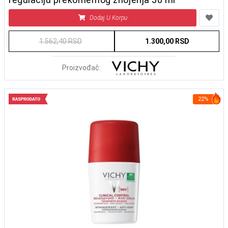
Dodaj U Korpu
1.562,40 RSD
1.300,00 RSD
Proizvođač:
22%