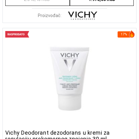
Proizvođač:
17%
Vichy Deodorant dezodorans u kremi za
regulaciju prekomernog znojenja 30 ml