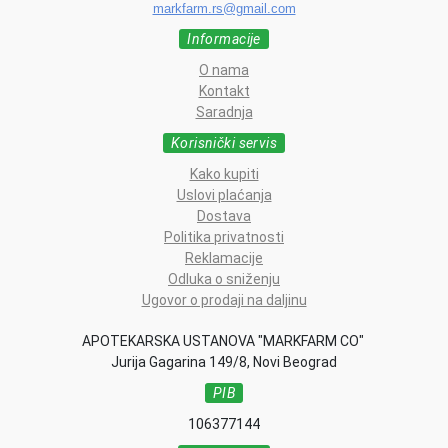
markfarm.rs@gmail.com
Informacije
O nama
Kontakt
Saradnja
Korisnički servis
Kako kupiti
Uslovi plaćanja
Dostava
Politika privatnosti
Reklamacije
Odluka o sniženju
Ugovor o prodaji na daljinu
APOTEKARSKA USTANOVA "MARKFARM CO"
Jurija Gagarina 149/8, Novi Beograd
PIB
106377144