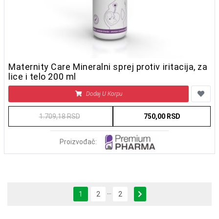
Maternity Care Mineralni sprej protiv iritacija, za
lice i telo 200 ml
Dodaj U Korpu
1.709,18 RSD
750,00 RSD
Proizvođač:
...
Next
1
2
2