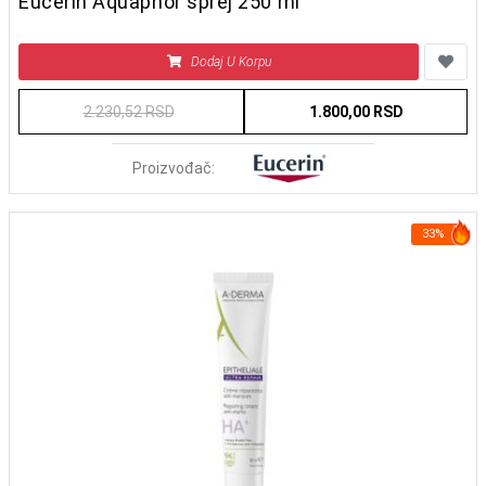
Eucerin Aquaphor sprej 250 ml
Dodaj U Korpu
2.230,52 RSD
1.800,00 RSD
Proizvođač:
33%