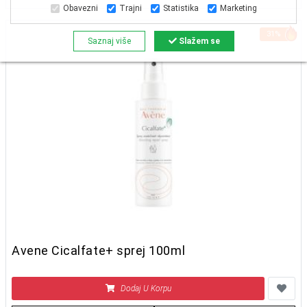
Obavezni
Trajni
Statistika
Marketing
31%
Saznaj više
Slažem se
Avene Cicalfate+ sprej 100ml
Dodaj U Korpu