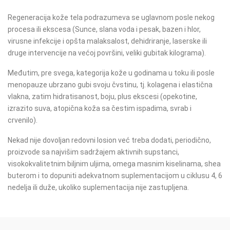
Regeneracija kože tela podrazumeva se uglavnom posle nekog
procesa ili ekscesa (Sunce, slana voda i pesak, bazen i hlor,
virusne infekcije i opšta malaksalost, dehidriranje, laserske ili
druge intervencije na većoj površini, veliki gubitak kilograma).
Međutim, pre svega, kategorija kože u godinama u toku ili posle
menopauze ubrzano gubi svoju čvstinu, tj. kolagena i elastična
vlakna, zatim hidratisanost, boju, plus ekscesi (opekotine,
izrazito suva, atopična koža sa čestim ispadima, svrab i
crvenilo).
Nekad nije dovoljan redovni losion već treba dodati, periodično,
proizvode sa najvišim sadržajem aktivnih supstanci,
visokokvalitetnim biljnim uljima, omega masnim kiselinama, shea
buterom i to dopuniti adekvatnom suplementacijom u ciklusu 4, 6
nedelja ili duže, ukoliko suplementacija nije zastupljena.