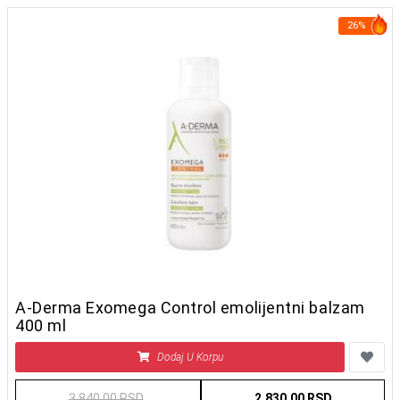
26%
A-Derma Exomega Control emolijentni balzam
400 ml
Dodaj U Korpu
3.840,00 RSD
2.830,00 RSD