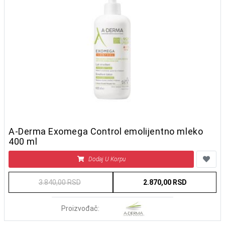
A-Derma Exomega Control emolijentno mleko
400 ml
Dodaj U Korpu
3.840,00 RSD
2.870,00 RSD
Proizvođač: