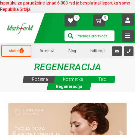
Isporuka za porudžbine iznad 6.000 rsd je besplatna! Isporuka samo
Republika Srbija
0
0
Akcije
Brendovi
Blog
Indikacije
REGENERACIJA
Početna
Kozmetika
Telo
Regeneracija