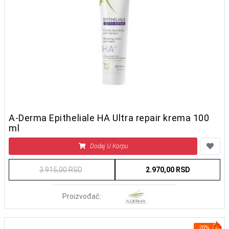
A-Derma Epitheliale HA Ultra repair krema 100
ml
Dodaj U Korpu
3.915,00 RSD
2.970,00 RSD
Proizvođač:
20%