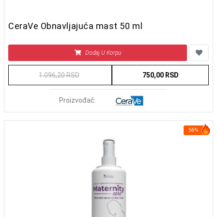
CeraVe Obnavljajuća mast 50 ml
Dodaj U Korpu
1.096,20 RSD
750,00 RSD
Proizvođač:
56%