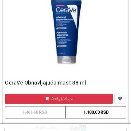
CeraVe Obnavljajuća mast 88 ml
Dodaj U Korpu
1.461,60 RSD
1.100,00 RSD
Proizvođač: