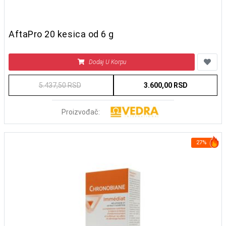
AftaPro 20 kesica od 6 g
Dodaj U Korpu
5.437,50 RSD
3.600,00 RSD
Proizvođač:
27%