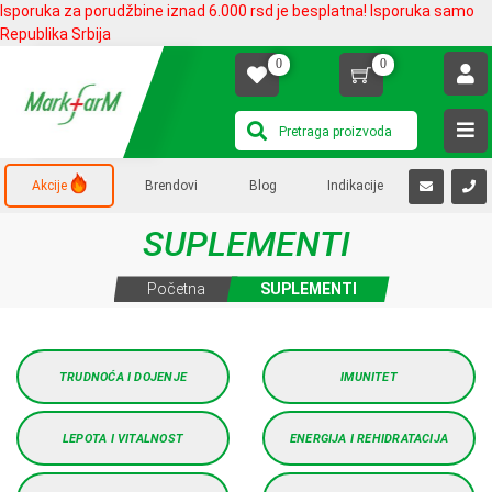
Isporuka za porudžbine iznad 6.000 rsd je besplatna! Isporuka samo
Republika Srbija
0
0
Akcije
Brendovi
Blog
Indikacije
SUPLEMENTI
Početna
SUPLEMENTI
TRUDNOĆA I DOJENJE
IMUNITET
LEPOTA I VITALNOST
ENERGIJA I REHIDRATACIJA