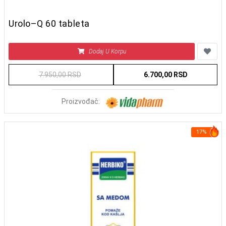
Urolo–Q 60 tableta
Dodaj U Korpu
7.950,00 RSD
6.700,00 RSD
Proizvođač:
17%