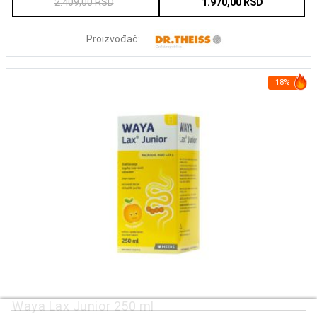
2.409,00 RSD
1.970,00 RSD
Proizvođač:
18%
Waya Lax Junior 250 ml