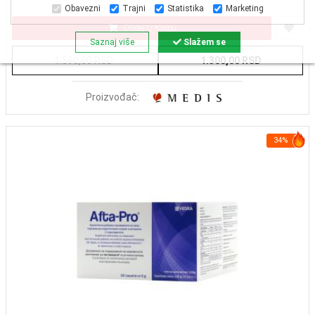
Obavezni
Trajni
Statistika
Marketing
Dodaj U Korpu
Saznaj više
Slažem se
1.590,00 RSD
1.300,00 RSD
Proizvođač:
34%