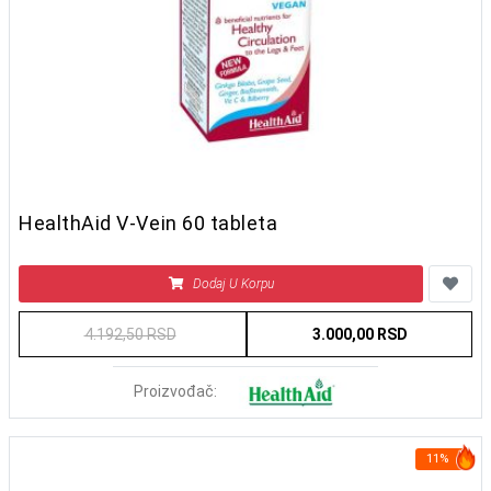
HealthAid V-Vein 60 tableta
Dodaj U Korpu
4.192,50 RSD
3.000,00 RSD
Proizvođač:
11%