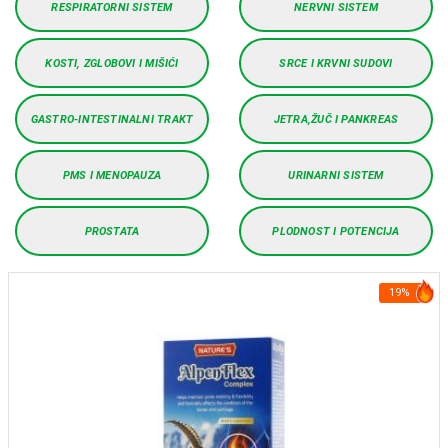
RESPIRATORNI SISTEM
NERVNI SISTEM
KOSTI, ZGLOBOVI I MIŠIĆI
SRCE I KRVNI SUDOVI
GASTRO-INTESTINALNI TRAKT
JETRA,ŽUČ I PANKREAS
PMS I MENOPAUZA
URINARNI SISTEM
PROSTATA
PLODNOST I POTENCIJA
19%