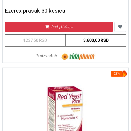
Ezerex prašak 30 kesica
Dodaj U Korpu
4.237,50 RSD
3.600,00 RSD
Proizvođač:
29%