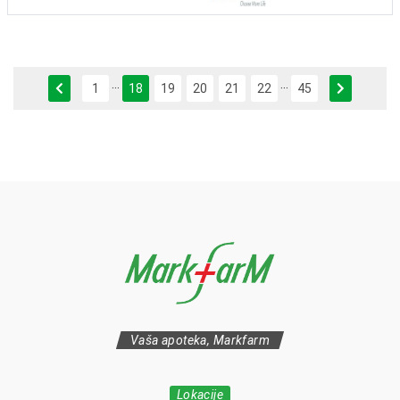
...
...
Previous
Next
1
18
19
20
21
22
45
Vaša apoteka, Markfarm
Lokacije