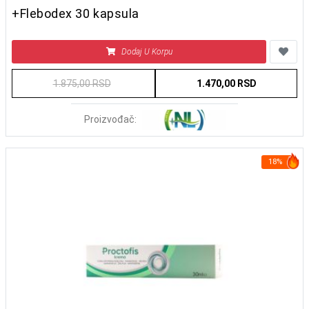
+Flebodex 30 kapsula
Dodaj U Korpu
1.875,00 RSD
1.470,00 RSD
Proizvođač:
18%