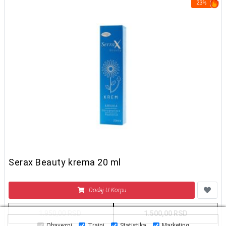
23%
Serax Beauty krema 20 ml
Dodaj U Korpu
1.950,00 RSD
1.500,00 RSD
Obavezni
Trajni
Statistika
Marketing