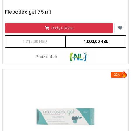
Flebodex gel 75 ml
Dodaj U Korpu
1.215,00 RSD
1.000,00 RSD
Proizvođač:
22%