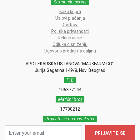
Korisnički servis
Kako kupiti
Uslovi plaćanja
Dostava
Politika privatnosti
Reklamacije
Odluka o sniženju
Ugovor o prodaji na daljinu
APOTEKARSKA USTANOVA "MARKFARM CO"
Jurija Gagarina 149/8, Novi Beograd
PIB
106377144
Matični broj
17780212
Prijavite se na newsletter
PRIJAVITE SE