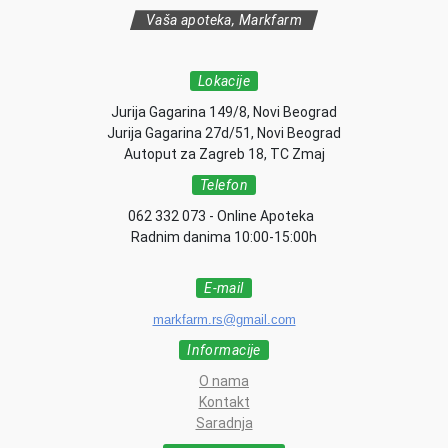
Vaša apoteka, Markfarm
Lokacije
Jurija Gagarina 149/8, Novi Beograd
Jurija Gagarina 27d/51, Novi Beograd
Autoput za Zagreb 18, TC Zmaj
Telefon
062 332 073 - Online Apoteka
Radnim danima 10:00-15:00h
E-mail
markfarm.rs@gmail.com
Informacije
O nama
Kontakt
Saradnja