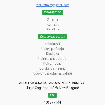
markfarm.rs@gmail.com
Informacije
O nama
Kontakt
Saradnja
Korisnički servis
Kako kupiti
Uslovi plaćanja
Dostava
Politika privatnosti
Reklamacije
Odluka o sniženju
Ugovor o prodaji na daljinu
APOTEKARSKA USTANOVA "MARKFARM CO"
Jurija Gagarina 149/8, Novi Beograd
PIB
106377144