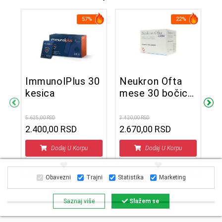
57%
22%
ImmunolPlus 30
Neukron Ofta
kesica
mese 30 bočica
I
sa oralnim
k
rastvorom
5.625,00 RSD
3.420,00 RSD
2.400,00 RSD
2.670,00 RSD
234
Dodaj U Korpu
Dodaj U Korpu
Obavezni
Trajni
Statistika
Marketing
Saznaj više
Slažem se