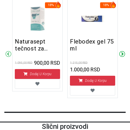
18%
18%
Naturasept
Flebodex gel 75
P
tečnost za
ml
3
ispiranje 250 ml
900,00 RSD
1.095,00 RSD
1.215,00 RSD
1.4
1.000,00 RSD
1
Dodaj U Korpu
Dodaj U Korpu
Slični proizvodi