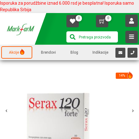
Isporuka za porudžbine iznad 6.000 rsd je besplatna! Isporuka samo
Republika Srbija
0
0
Akcije
Brendovi
Blog
Indikacije
14%