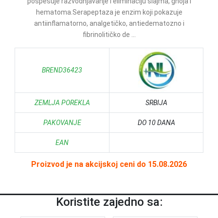
pospešuje razvodnjavanje i eliminaciju šlajma, gnoja i
hematoma.Serapeptaza je enzim koji pokazuje
antiinflamatorno, analgetičko, antiedematozno i
fibrinolitičko de ...
BREND36423
ZEMLJA POREKLA
SRBIJA
PAKOVANJE
DO 10 DANA
EAN
Proizvod je na akcijskoj ceni do 15.08.2026
Koristite zajedno sa: