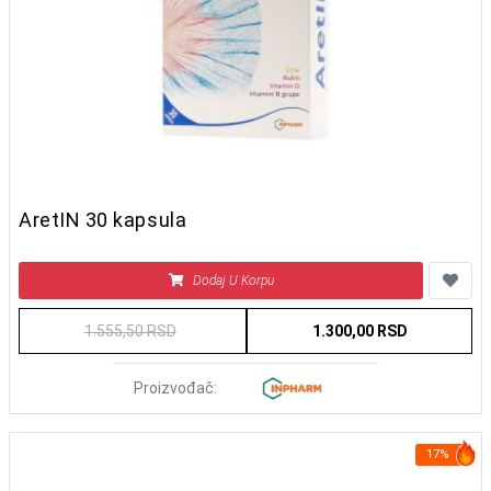
AretIN 30 kapsula
Dodaj U Korpu
1.555,50 RSD
1.300,00 RSD
Proizvođač:
17%