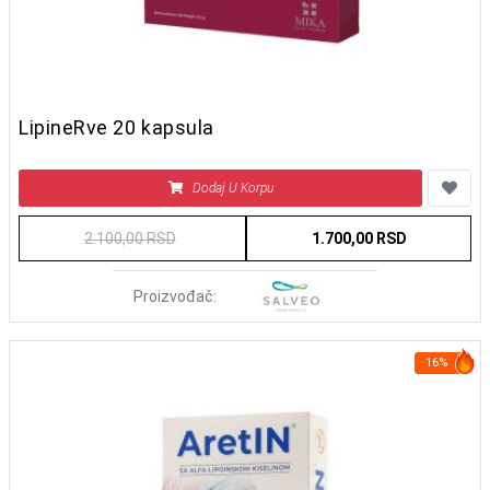
LipineRve 20 kapsula
Dodaj U Korpu
2.100,00 RSD
1.700,00 RSD
Proizvođač:
16%