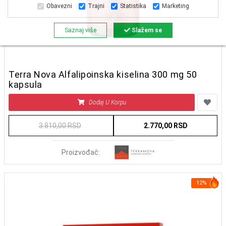
Obavezni
Trajni
Statistika
Marketing
Saznaj više
Slažem se
Terra Nova Alfalipoinska kiselina 300 mg 50
kapsula
Dodaj U Korpu
3.810,00 RSD
2.770,00 RSD
Proizvođač:
12%