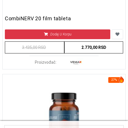
CombiNERV 20 film tableta
Dodaj U Korpu
3.435,00 RSD
2.770,00 RSD
Proizvođač:
27%