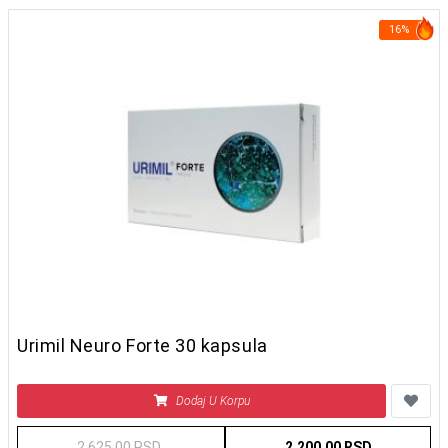
16%
Urimil Neuro Forte 30 kapsula
Dodaj U Korpu
2.625,00 RSD
2.200,00 RSD