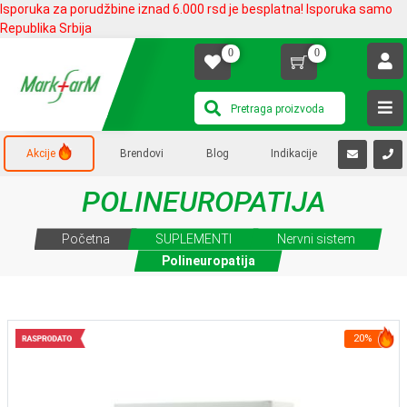
Isporuka za porudžbine iznad 6.000 rsd je besplatna! Isporuka samo
Republika Srbija
0
0
Akcije
Brendovi
Blog
Indikacije
POLINEUROPATIJA
Početna
SUPLEMENTI
Nervni sistem
Polineuropatija
20%