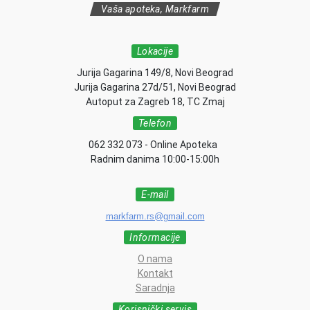
Vaša apoteka, Markfarm
Lokacije
Jurija Gagarina 149/8, Novi Beograd
Jurija Gagarina 27d/51, Novi Beograd
Autoput za Zagreb 18, TC Zmaj
Telefon
062 332 073 - Online Apoteka
Radnim danima 10:00-15:00h
E-mail
markfarm.rs@gmail.com
Informacije
O nama
Kontakt
Saradnja
Korisnički servis