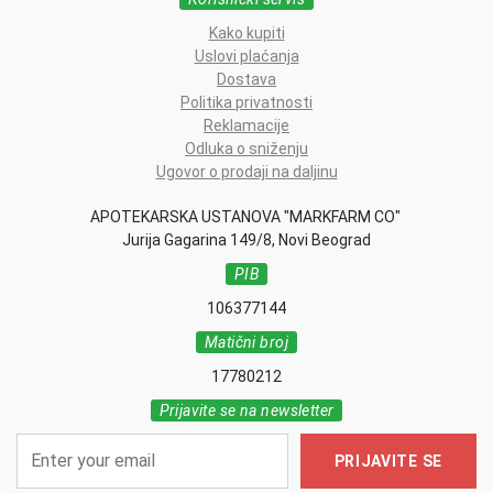
Kako kupiti
Uslovi plaćanja
Dostava
Politika privatnosti
Reklamacije
Odluka o sniženju
Ugovor o prodaji na daljinu
APOTEKARSKA USTANOVA "MARKFARM CO"
Jurija Gagarina 149/8, Novi Beograd
PIB
106377144
Matični broj
17780212
Prijavite se na newsletter
PRIJAVITE SE