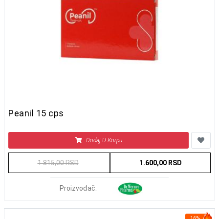
Peanil 15 cps
Dodaj U Korpu
1.815,00 RSD
1.600,00 RSD
Proizvođač:
16%