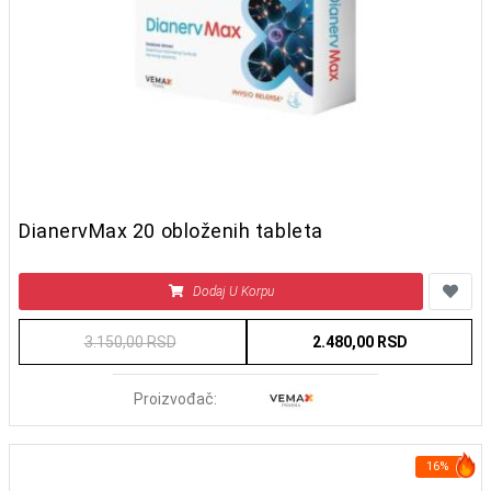
DianervMax 20 obloženih tableta
Dodaj U Korpu
3.150,00 RSD
2.480,00 RSD
Proizvođač:
16%