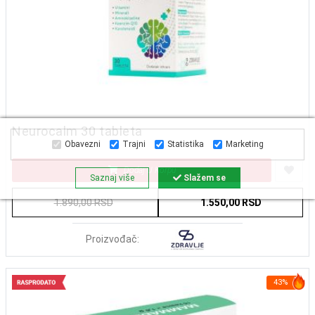
Neurocalm 30 tableta
Obavezni
Trajni
Statistika
Marketing
Dodaj U Korpu
Saznaj više
Slažem se
1.890,00 RSD
1.550,00 RSD
Proizvođač:
43%