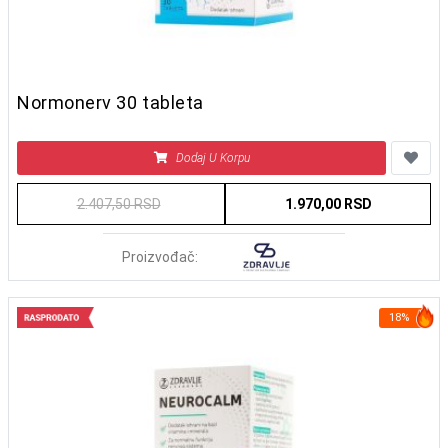
Normonerv 30 tableta
Dodaj U Korpu
2.407,50 RSD
1.970,00 RSD
Proizvođač:
18%