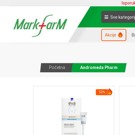
Isporu
Sve kategori
Akcije
B
Početna
Andromeda Pharm
52%