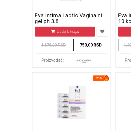
Eva Intima Lactic Vaginalni
Eva I
gel ph 3.8
10 k
Dodaj U Korpu
1.575,00 RSD
750,00 RSD
1.4
Proizvođač:
Pro
26%