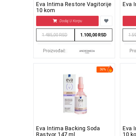
Eva Intima Restore Vagitorije
Eva 
10 kom
Dodaj U Korpu
1.485,00 RSD
1.100,00 RSD
1.5
Proizvođač:
Pro
36%
Eva Intima Backing Soda
Eva I
Rastvor 147 ml
10 k