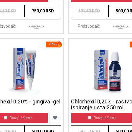
7,50 RSD
750,00 RSD
697,50 RSD
500,00 
izvođač:
Proizvođač:
28%
hexil 0.20% - gingival gel
Chlorhexil 0,20% - rastvo
l
ispiranje usta 250 ml
Dodaj U Korpu
Dodaj U Korpu
7,50 RSD
500,00 RSD
697,50 RSD
500,00 