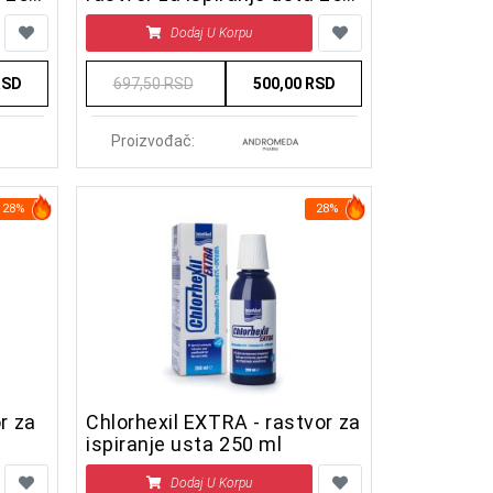
ml
Dodaj U Korpu
RSD
697,50 RSD
500,00 RSD
Proizvođač:
28%
28%
r za
Chlorhexil EXTRA - rastvor za
ispiranje usta 250 ml
Dodaj U Korpu