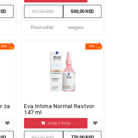
RSD
697,50 RSD
500,00 RSD
Proizvođač:
28%
18%
r za
Eva Intima Normal Rastvor
147 ml
Dodaj U Korpu
RSD
937,50 RSD
770,00 RSD