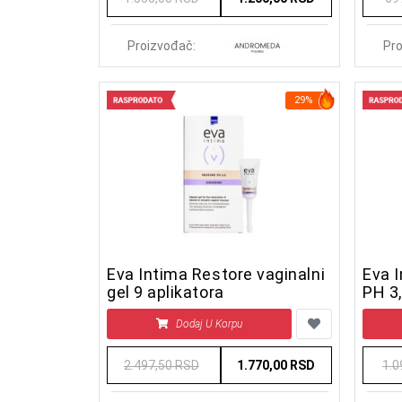
Proizvođač:
Pro
29%
Eva Intima Restore vaginalni
Eva 
gel 9 aplikatora
Dodaj U Korpu
2.497,50 RSD
1.770,00 RSD
1.0