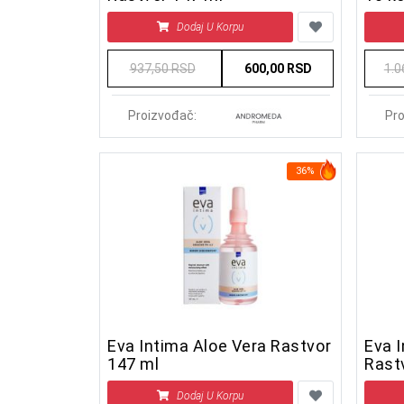
Dodaj U Korpu
937,50 RSD
600,00 RSD
1.0
Proizvođač:
Pro
36%
Eva Intima Aloe Vera Rastvor
Eva 
147 ml
Rast
Dodaj U Korpu