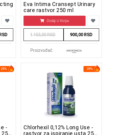
cting
Eva Intima Cransept Urinary
care rastvor 250 ml
Dodaj U Korpu
 RSD
1.155,00 RSD
900,00 RSD
Proizvođač:
28%
28%
e -
Chlorhexil 0,12% Long Use -
a 250
rastvor za ispiranje usta 250