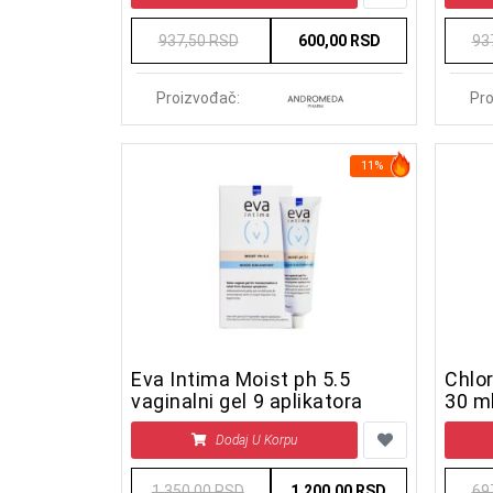
937,50 RSD
600,00 RSD
93
Proizvođač:
Pro
11%
Eva Intima Moist ph 5.5
Chlor
vaginalni gel 9 aplikatora
30 m
Dodaj U Korpu
1.350,00 RSD
1.200,00 RSD
69