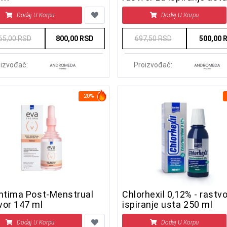
ml
Dodaj U Korpu
Dodaj U Korpu
65,00 RSD
800,00 RSD
697,50 RSD
500,00 
izvođač:
Proizvođač:
20%
Intima Post-Menstrual
Chlorhexil 0,12% - rastvo
vor 147 ml
ispiranje usta 250 ml
Dodaj U Korpu
Dodaj U Korpu