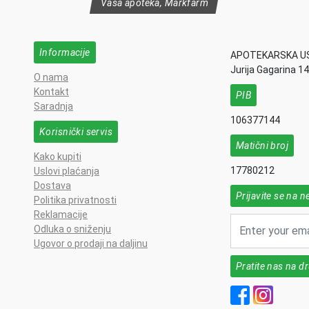
Vaša apoteka, Markfarm
Informacije
APOTEKARSKA U
Jurija Gagarina 1
O nama
Kontakt
PIB
Saradnja
106377144
Korisnički servis
Matični broj
Kako kupiti
17780212
Uslovi plaćanja
Dostava
Prijavite se na n
Politika privatnosti
Reklamacije
Odluka o sniženju
Ugovor o prodaji na daljinu
Pratite nas na 