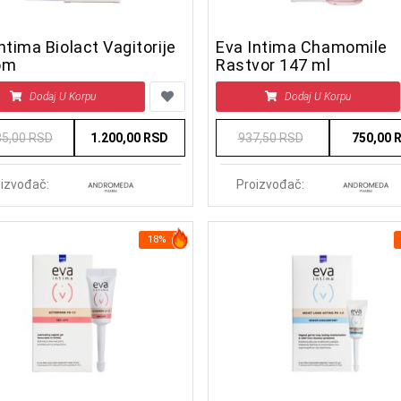
ntima Biolact Vagitorije
Eva Intima Chamomile
om
Rastvor 147 ml
Dodaj U Korpu
Dodaj U Korpu
85,00 RSD
1.200,00 RSD
937,50 RSD
750,00 
izvođač:
Proizvođač:
18%