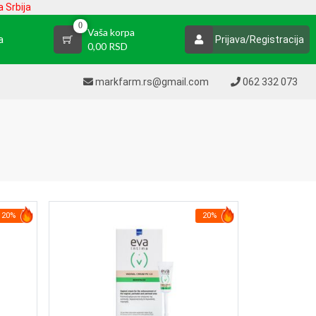
 Srbija
0
Vaša korpa
a
Prijava/Registracija
0,00 RSD
markfarm.rs@gmail.com
062 332 073
20%
20%