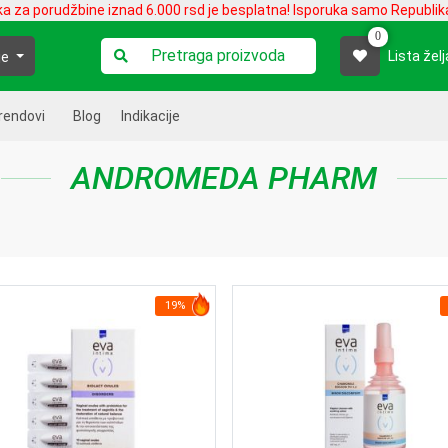
ka za porudžbine iznad 6.000 rsd je besplatna! Isporuka samo Republika
0
Lista želj
je
rendovi
Blog
Indikacije
ANDROMEDA PHARM
19%