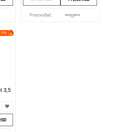
Proizvođač:
19%
H 3,5
RSD