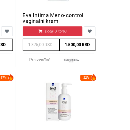
Eva Intima Meno-control
vaginalni krem
Dodaj U Korpu
RSD
1.875,00 RSD
1.500,00 RSD
Proizvođač:
17%
22%