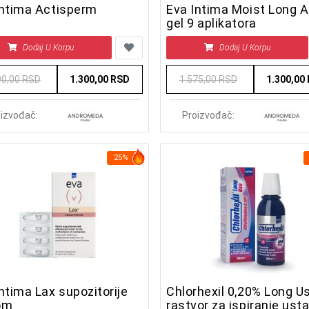
Intima Actisperm
Eva Intima Moist Long A
gel 9 aplikatora
Dodaj U Korpu
Dodaj U Korpu
90,00 RSD
1.300,00 RSD
1.575,00 RSD
1.300,00
izvođač:
Proizvođač:
25%
ntima Lax supozitorije
Chlorhexil 0,20% Long Us
om
rastvor za ispiranje ust