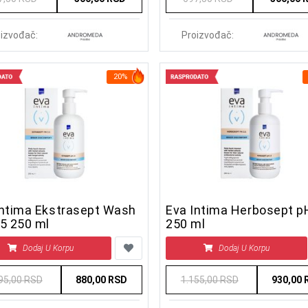
izvođač:
Proizvođač:
20%
Intima Ekstrasept Wash
Eva Intima Herbosept p
PH 3,5 250 ml
250 ml
Dodaj U Korpu
Dodaj U Korpu
95,00 RSD
880,00 RSD
1.155,00 RSD
930,00 