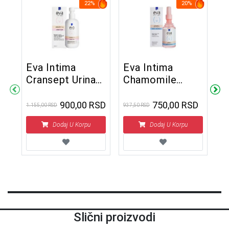
22%
20%
Eva Intima
Eva Intima
E
Cransept Urinary
Chamomile
B
care rastvor 250
Rastvor 147 ml
V
ml
k
900,00 RSD
750,00 RSD
1.155,00 RSD
937,50 RSD
1.4
1
SD
Dodaj U Korpu
Dodaj U Korpu
Slični proizvodi