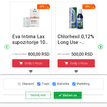
25%
28%
Eva Intima Lax
Chlorhexil 0,12%
supozitorije 10
Long Use -
E
kom
rastvor za
M
ispiranje usta
800,00 RSD
500,00 RSD
1.065,00 RSD
697,50 RSD
l
A
250 ml
a
D
Dodaj U Korpu
Dodaj U Korpu
1.5
1
Obavezni
Trajni
Statistika
Marketing
Saznaj više
Slažem se