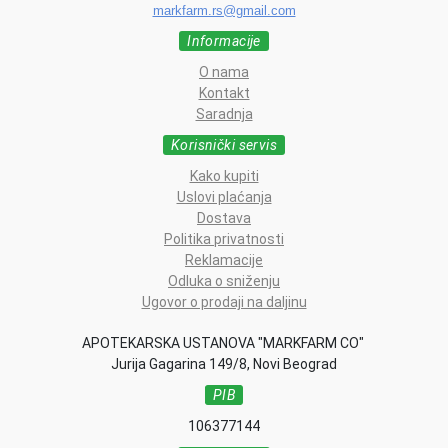
markfarm.rs@gmail.com
Informacije
O nama
Kontakt
Saradnja
Korisnički servis
Kako kupiti
Uslovi plaćanja
Dostava
Politika privatnosti
Reklamacije
Odluka o sniženju
Ugovor o prodaji na daljinu
APOTEKARSKA USTANOVA "MARKFARM CO"
Jurija Gagarina 149/8, Novi Beograd
PIB
106377144