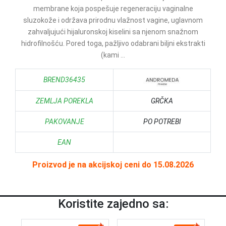
membrane koja pospešuje regeneraciju vaginalne
sluzokože i održava prirodnu vlažnost vagine, uglavnom
zahvaljujući hijaluronskoj kiselini sa njenom snažnom
hidrofilnošću. Pored toga, pažljivo odabrani biljni ekstrakti
(kami ...
BREND36435
ZEMLJA POREKLA
GRČKA
PAKOVANJE
PO POTREBI
EAN
Proizvod je na akcijskoj ceni do 15.08.2026
Koristite zajedno sa: