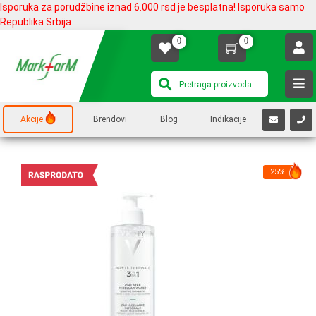
Isporuka za porudžbine iznad 6.000 rsd je besplatna! Isporuka samo
Republika Srbija
0
0
Akcije
Brendovi
Blog
Indikacije
25%