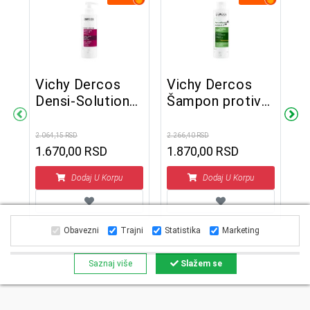
Vichy Dercos
Vichy Dercos
Densi-Solutions
Šampon protiv
V
šampon za
peruti za suvu
S
tanku i slabu
kosu 200 ml
2.064,15 RSD
2.266,40 RSD
t
kosu 250 ml
1.670,00 RSD
1.870,00 RSD
m
3.2
1
Dodaj U Korpu
Dodaj U Korpu
Obavezni
Trajni
Statistika
Marketing
Saznaj više
Slažem se