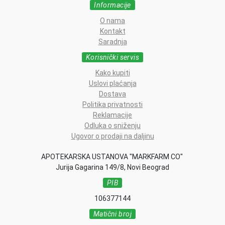
Informacije
O nama
Kontakt
Saradnja
Korisnički servis
Kako kupiti
Uslovi plaćanja
Dostava
Politika privatnosti
Reklamacije
Odluka o sniženju
Ugovor o prodaji na daljinu
APOTEKARSKA USTANOVA "MARKFARM CO"
Jurija Gagarina 149/8, Novi Beograd
PIB
106377144
Matični broj