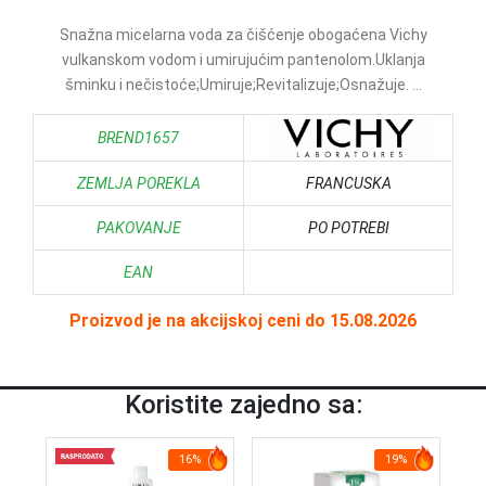
Snažna micelarna voda za čišćenje obogaćena Vichy
vulkanskom vodom i umirujućim pantenolom.Uklanja
šminku i nečistoće;Umiruje;Revitalizuje;Osnažuje. ...
BREND1657
ZEMLJA POREKLA
FRANCUSKA
PAKOVANJE
PO POTREBI
EAN
Proizvod je na akcijskoj ceni do 15.08.2026
Koristite zajedno sa:
16%
19%