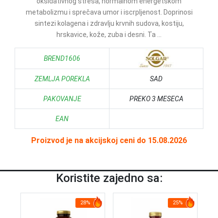
oksidativnog stresa, normalnom energetskom
metabolizmu i sprečava umor i iscrpljenost. Doprinosi
sintezi kolagena i zdravlju krvnih sudova, kostiju,
hrskavice, kože, zuba i desni. Ta ...
BREND1606
ZEMLJA POREKLA
SAD
PAKOVANJE
PREKO 3 MESECA
EAN
Proizvod je na akcijskoj ceni do 15.08.2026
Koristite zajedno sa:
28%
25%