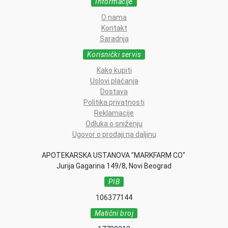
Informacije
O nama
Kontakt
Saradnja
Korisnički servis
Kako kupiti
Uslovi plaćanja
Dostava
Politika privatnosti
Reklamacije
Odluka o sniženju
Ugovor o prodaji na daljinu
APOTEKARSKA USTANOVA "MARKFARM CO"
Jurija Gagarina 149/8, Novi Beograd
PIB
106377144
Matični broj