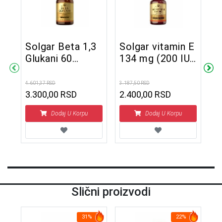
Solgar Beta 1,3
Solgar vitamin E
J
Glukani 60
134 mg (200 IU)
V
ra
tableta
50 vegan
ž
kapsula
4.601,37 RSD
3.187,50 RSD
2.2
3.300,00 RSD
2.400,00 RSD
1
Dodaj U Korpu
Dodaj U Korpu
Slični proizvodi
31%
22%