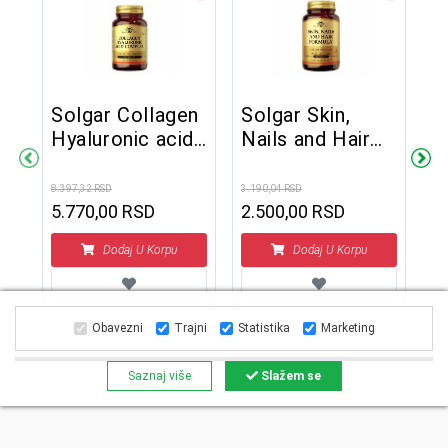
Solgar Collagen
Solgar Skin,
Hyaluronic acid
Nails and Hair
m
S
complex 30
60 tableta
V
tableta
8.397,32 RSD
3.190,04 RSD
t
5.770,00 RSD
2.500,00 RSD
3.3
2
Dodaj U Korpu
Dodaj U Korpu
Obavezni
Trajni
Statistika
Marketing
Saznaj više
Slažem se