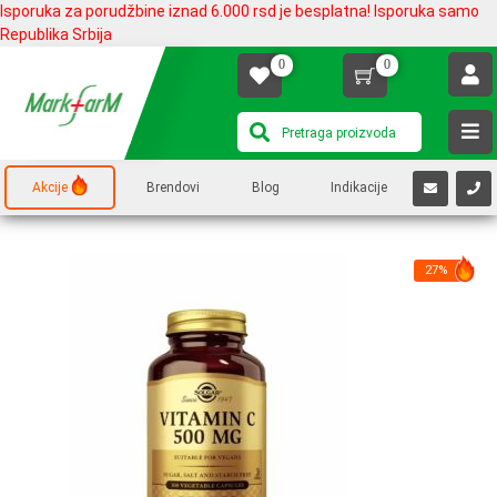
Isporuka za porudžbine iznad 6.000 rsd je besplatna! Isporuka samo
Republika Srbija
0
0
Akcije
Brendovi
Blog
Indikacije
27%