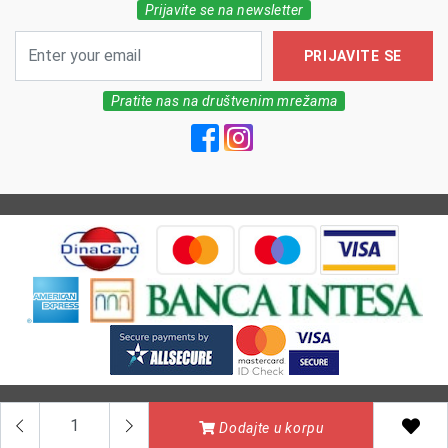
Prijavite se na newsletter
PRIJAVITE SE
Pratite nas na društvenim mrežama
All Rights reserved | MarkFarm Pharmacy 2026
Dodajte u korpu