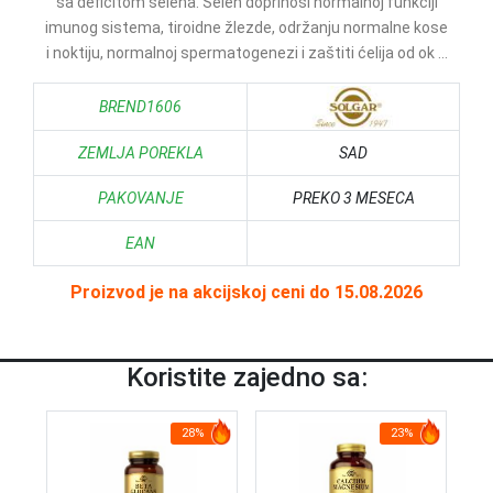
sa deficitom selena. Selen doprinosi normalnoj funkciji
imunog sistema, tiroidne žlezde, održanju normalne kose
i noktiju, normalnoj spermatogenezi i zaštiti ćelija od ok ...
BREND1606
ZEMLJA POREKLA
SAD
PAKOVANJE
PREKO 3 MESECA
EAN
Proizvod je na akcijskoj ceni do 15.08.2026
Koristite zajedno sa:
28%
23%