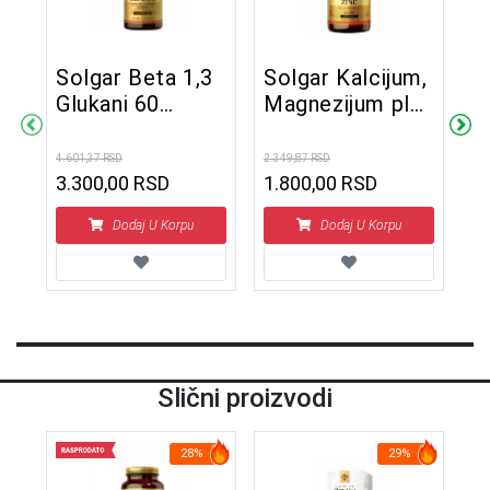
Solgar Beta 1,3
Solgar Kalcijum,
S
Glukani 60
Magnezijum plus
1
tableta
Cink 100 tableta
5
k
4.601,37 RSD
2.349,87 RSD
3.1
ta
3.300,00 RSD
1.800,00 RSD
2
D
Dodaj U Korpu
Dodaj U Korpu
Slični proizvodi
28%
29%