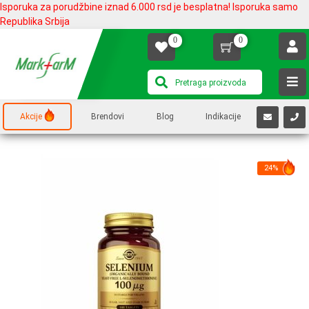
Isporuka za porudžbine iznad 6.000 rsd je besplatna! Isporuka samo
Republika Srbija
0
0
Akcije
Brendovi
Blog
Indikacije
24%