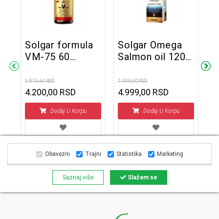
Solgar formula
Solgar Omega
VM-75 60
Salmon oil 120
S
tableta
kapsula
c
5.815,64 RSD
7.049,60 RSD
1
4.200,00 RSD
4.999,00 RSD
k
3.8
2
Dodaj U Korpu
Dodaj U Korpu
Obavezni
Trajni
Statistika
Marketing
Saznaj više
Slažem se