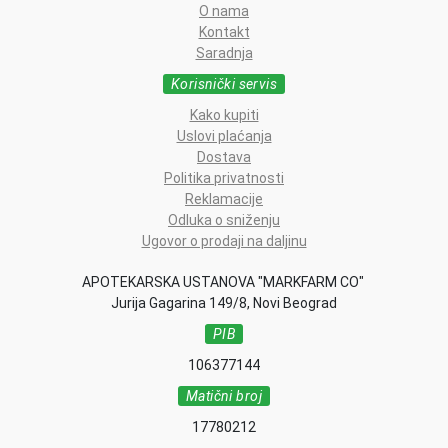
O nama
Kontakt
Saradnja
Korisnički servis
Kako kupiti
Uslovi plaćanja
Dostava
Politika privatnosti
Reklamacije
Odluka o sniženju
Ugovor o prodaji na daljinu
APOTEKARSKA USTANOVA "MARKFARM CO"
Jurija Gagarina 149/8, Novi Beograd
PIB
106377144
Matični broj
17780212