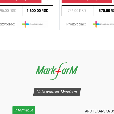
995,00 RSD
1.600,00 RSD
756,00 RSD
570,00 
oizvođač:
Proizvođač:
Vaša apoteka, Markfarm
Informacije
APOTEKARSKA U