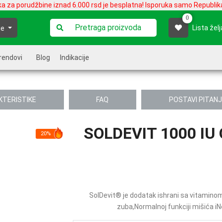
ka za porudžbine iznad 6.000 rsd je besplatna! Isporuka samo Republika
0
Lista želj
je
rendovi
Blog
Indikacije
KTERISTIKE
FAQ
POSTAVI PITAN
SOLDEVIT 1000 IU
20%
SolDevit® je dodatak ishrani sa vitaminom 
zuba,Normalnoj funkciji mišića iN