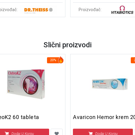
oizvođač:
Proizvođač:
Slični proizvodi
20%
eoK2 60 tableta
Avaricon Hemor krem 2
Dodaj U Korpu
Dodaj U Korpu