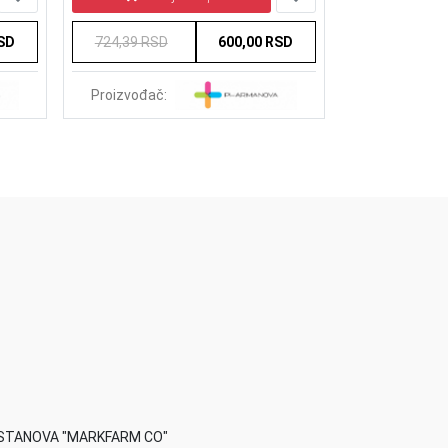
RSD
724,39 RSD
600,00 RSD
794,45 RSD
Proizvođač:
Proizvođač:
STANOVA "MARKFARM CO"