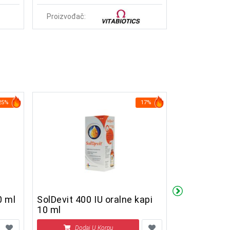
Proizvođač:
Proizvođač:
25%
17%
0 ml
SolDevit 400 IU oralne kapi
DuoBiotic 
10 ml
Dodaj U Korpu
Doda