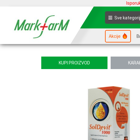
Isporu
Sve kategori
Akcije
B
KUPI PROIZVOD
KARA