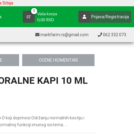
 Srbija
0
Vaša korpa
a
Prijava/Registracija
0,00 RSD
markfarm.rs@gmail.com
062 332 073
JE
OCENE I KOMENTARI
 ORALNE KAPI 10 ML
D koji doprinosi:Održanju normalnih kostiju i
ormalnoj funkciji imunog sistema. ...