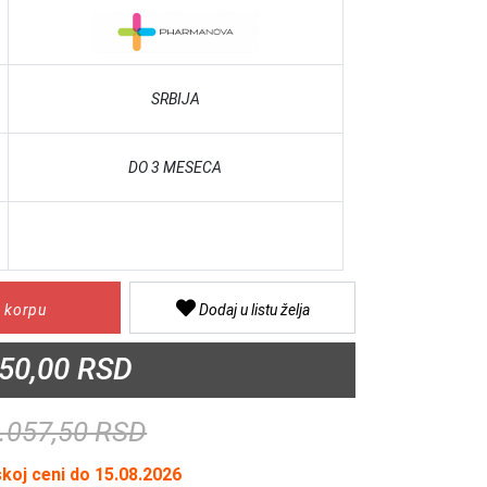
SRBIJA
DO 3 MESECA
 korpu
Dodaj u listu želja
50,00 RSD
.057,50 RSD
skoj ceni do 15.08.2026