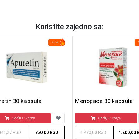
Koristite zajedno sa:
28%
etin 30 kapsula
Menopace 30 kapsula
Dodaj U Korpu
Dodaj U Korpu
041,27 RSD
750,00 RSD
1.470,00 RSD
1.200,00 