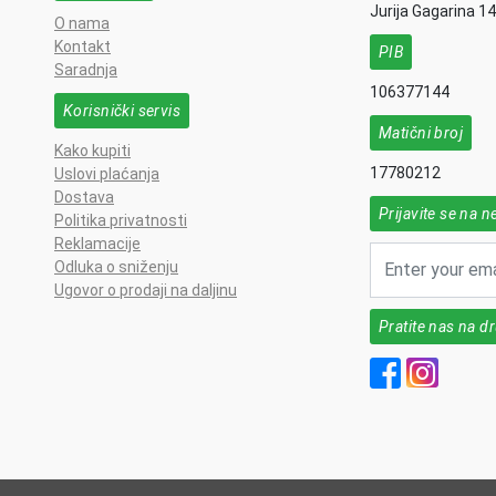
Jurija Gagarina 1
O nama
Kontakt
PIB
Saradnja
106377144
Korisnički servis
Matični broj
Kako kupiti
17780212
Uslovi plaćanja
Dostava
Prijavite se na n
Politika privatnosti
Reklamacije
Odluka o sniženju
Ugovor o prodaji na daljinu
Pratite nas na 