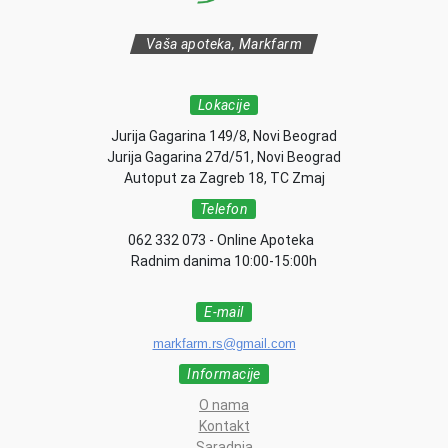
Vaša apoteka, Markfarm
Lokacije
Jurija Gagarina 149/8, Novi Beograd
Jurija Gagarina 27d/51, Novi Beograd
Autoput za Zagreb 18, TC Zmaj
Telefon
062 332 073 - Online Apoteka
Radnim danima 10:00-15:00h
E-mail
markfarm.rs@gmail.com
Informacije
O nama
Kontakt
Saradnja