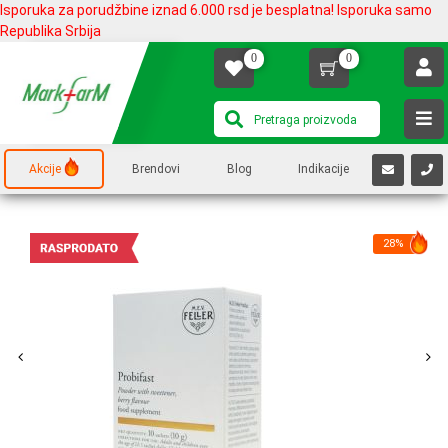
Isporuka za porudžbine iznad 6.000 rsd je besplatna! Isporuka samo
Republika Srbija
0
0
Akcije
Brendovi
Blog
Indikacije
28%