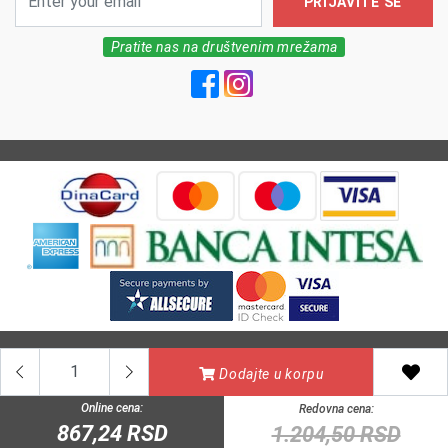
PRIJAVITE SE
Pratite nas na društvenim mrežama
All Rights reserved | MarkFarm Pharmacy 2026
Dodajte u korpu
Online cena:
Redovna cena:
867,24 RSD
1.204,50 RSD