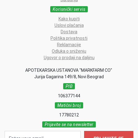
Korisnički servis
Kako kupiti
Uslovi plaćanja
Dostava
Politika privatnosti
Reklamacije
Odluka o sniženju
Ugovor o prodaji na daljinu
APOTEKARSKA USTANOVA "MARKFARM CO"
Jurija Gagarina 149/8, Novi Beograd
PIB
106377144
Matični broj
17780212
Prijavite se na newsletter