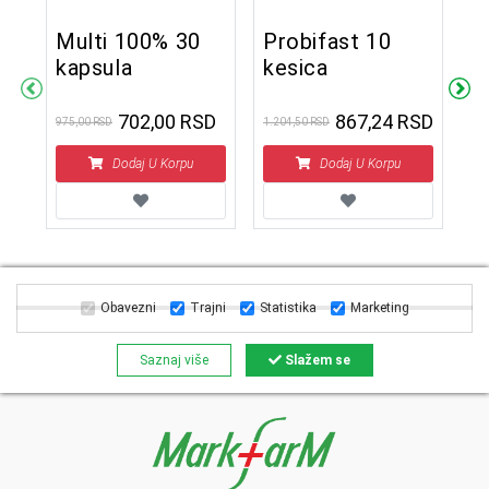
Multi 100% 30
Probifast 10
kapsula
kesica
V
c
702,00 RSD
867,24 RSD
975,00 RSD
1.204,50 RSD
t
Dodaj U Korpu
Dodaj U Korpu
1.5
1
Obavezni
Trajni
Statistika
Marketing
Saznaj više
Slažem se