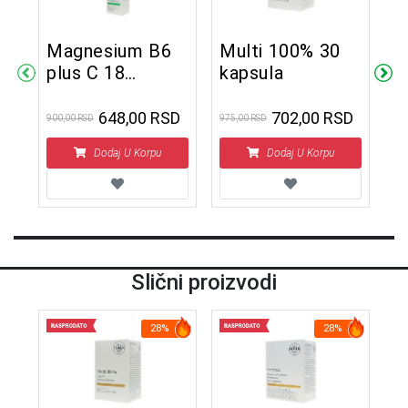
Magnesium B6
Multi 100% 30
M
plus C 18
kapsula
k
šumećih tableta
648,00 RSD
702,00 RSD
900,00 RSD
975,00 RSD
1.5
1
Dodaj U Korpu
Dodaj U Korpu
Slični proizvodi
28%
28%