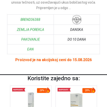
unosa tečnosti, uz osvežavajući ukus bobičastog voća.
Pripremljen je u odgo ...
BREND36388
ZEMLJA POREKLA
DANSKA
PAKOVANJE
DO 10 DANA
EAN
Proizvod je na akcijskoj ceni do 15.08.2026
Koristite zajedno sa:
28%
28%