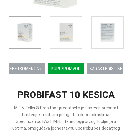
OCENE I KOMENTARI
KUPI PROIZVOD
KARAKTERISTIKE
PROBIFAST 10 KESICA
M.E.V. Feller® Probifast predstavlja jedinstven preparat
bakterijskih kultura prilagođen deci i odraslima.
Specifičan po FAST MELT tehnologiji brzog topljenja u
ustima, omogućava jednostavnu upotrebu bez dodatnog