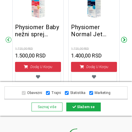
Physiomer Baby
Physiomer
nežni sprej
Normal Jet
P
115ML
sprej 135 ml
s
1.725,00 RSD
1.725,00 RSD
1.500,00 RSD
1.400,00 RSD
D
1.7
1
Dodaj U Korpu
Dodaj U Korpu
Obavezni
Trajni
Statistika
Marketing
Saznaj više
Slažem se