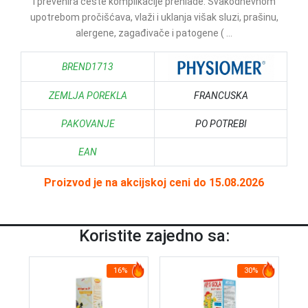
i prevenira česte komplikacije prehlade. Svakodnevnom
upotrebom pročišćava, vlaži i uklanja višak sluzi, prašinu,
alergene, zagađivače i patogene ( ...
BREND1713
ZEMLJA POREKLA
FRANCUSKA
PAKOVANJE
PO POTREBI
EAN
Proizvod je na akcijskoj ceni do 15.08.2026
Koristite zajedno sa:
16%
30%