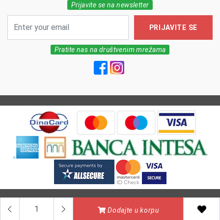
Prijavite se na newsletter
PRIJAVITE SE
Pratite nas na društvenim mrežama
All Rights reserved | MarkFarm Pharmacy 2026
Dodajte u korpu