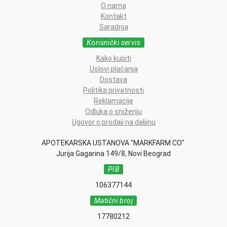
O nama
Kontakt
Saradnja
Korisnički servis
Kako kupiti
Uslovi plaćanja
Dostava
Politika privatnosti
Reklamacije
Odluka o sniženju
Ugovor o prodaji na daljinu
APOTEKARSKA USTANOVA "MARKFARM CO"
Jurija Gagarina 149/8, Novi Beograd
PIB
106377144
Matični broj
17780212