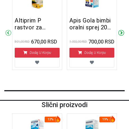
Altiprim P
Apis Gola bimbi
T
rastvor za
oralni sprej 20
d
oralnu upotrebu
ml
e
100 ml
670,00 RSD
700,00 RSD
801,00 RSD
1.002,00 RSD
817
SD
Dodaj U Korpu
Dodaj U Korpu
Slični proizvodi
13%
19%