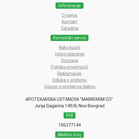
Informacije
O nama
Kontakt
Saradnja
Korisnički servis
Kako kupiti
Uslovi plaćanja
Dostava
Politika privatnosti
Reklamacije
Odluka o sniženju
Ugovor o prodaji na daljinu
APOTEKARSKA USTANOVA "MARKFARM CO"
Jurija Gagarina 149/8, Novi Beograd
PIB
106377144
Matični broj