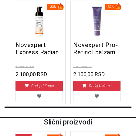
33%
32%
Novexpert
Novexpert Pro-
Express Radiant
Retinol balzam
pena za čišćenje
za čišćenje 150
150 ml
ml
3.120,00 RSD
3.090,00 RSD
2.100,00 RSD
2.100,00 RSD
Dodaj U Korpu
Dodaj U Korpu
Slični proizvodi