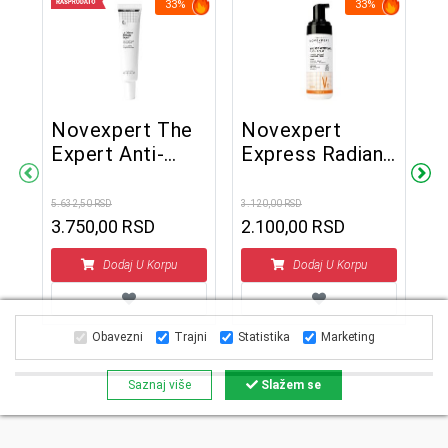
33%
33%
Novexpert The
Novexpert
No
Expert Anti-
Express Radiant
R
e
Aging krema 40
pena za čišćenje
B
ml
150 ml
3
5.632,50 RSD
3.120,00 RSD
8.3
3.750,00 RSD
2.100,00 RSD
5
Dodaj U Korpu
Dodaj U Korpu
Obavezni
Trajni
Statistika
Marketing
Saznaj više
Slažem se