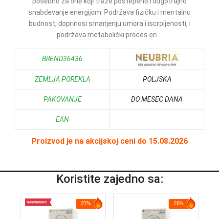
posebno za one koji traže postepeno i dugotrajno
snabdevanje energijom. Podržava fizičku i mentalnu
budnost, doprinosi smanjenju umora i iscrpljenosti, i
podržava metabolički proces en ...
BREND36436
ZEMLJA POREKLA
POLJSKA
PAKOVANJE
DO MESEC DANA
EAN
Proizvod je na akcijskoj ceni do 15.08.2026
Koristite zajedno sa:
27%
28%