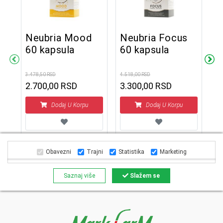
Neubria Mood
Neubria Focus
N
60 kapsula
60 kapsula
6
y
3.478,50 RSD
4.518,00 RSD
4.5
2.700,00 RSD
3.300,00 RSD
3
Dodaj U Korpu
Dodaj U Korpu
Obavezni
Trajni
Statistika
Marketing
Saznaj više
Slažem se