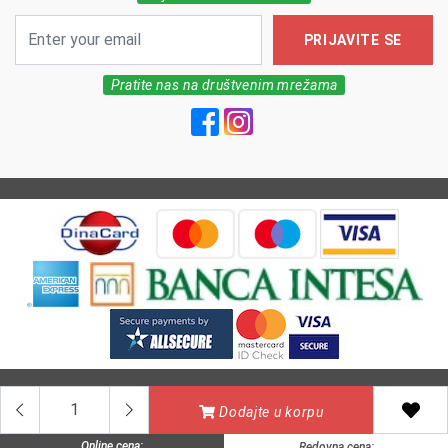
PRIJAVITE SE
Pratite nas na društvenim mrežama
All Rights reserved | MarkFarm Pharmacy 2026
Dodajte u korpu
Online cena:
Redovna cena: