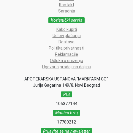
Kontakt
Saradnja
Korisnički servis
Kako kupiti
Uslovi plaćanja
Dostava
Politika privatnosti
Reklamacije
Odluka o sniženju
Ugovor o prodaji na daljinu
APOTEKARSKA USTANOVA "MARKFARM CO"
Jurija Gagarina 149/8, Novi Beograd
PIB
106377144
Matični broj
17780212
Prijavite se na newsletter