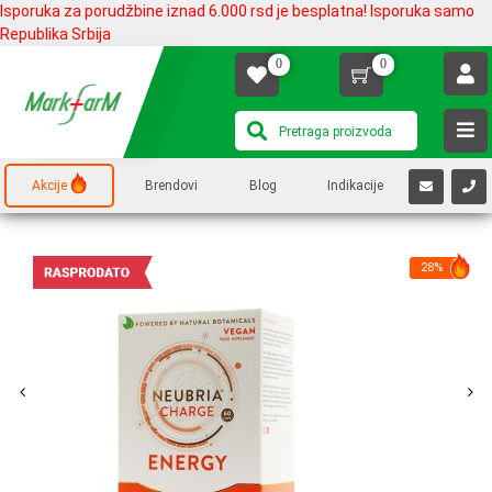
Isporuka za porudžbine iznad 6.000 rsd je besplatna! Isporuka samo
Republika Srbija
0
0
Akcije
Brendovi
Blog
Indikacije
28%