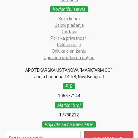
Korisnički servis
Kako kupiti
Uslovi plaćanja
Dostava
Politika privatnosti
Reklamacije
Odluka o sniženju
Ugovor o prodaji na daljinu
APOTEKARSKA USTANOVA "MARKFARM CO"
Jurija Gagarina 149/8, Novi Beograd
PIB
106377144
Matični broj
17780212
Prijavite se na newsletter