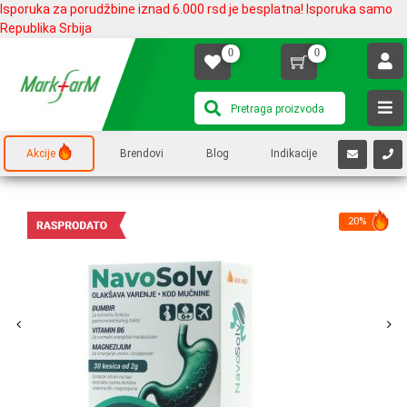
Isporuka za porudžbine iznad 6.000 rsd je besplatna! Isporuka samo
Republika Srbija
0
0
Akcije
Brendovi
Blog
Indikacije
20%