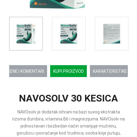
OCENE I KOMENTARI
KUPI PROIZVOD
KARAKTERISTIKE
NAVOSOLV 30 KESICA
NAVOsolv je dodatak ishrani na bazi suvog ekstrakta
rizoma đumbira, vitamina B6 i magnezijuma. NAVOsolv na
jednostavan i bezbedan način smanjuje mučninu,
gorušicu i povraćanje kod trudnica, osoba koje putuju,