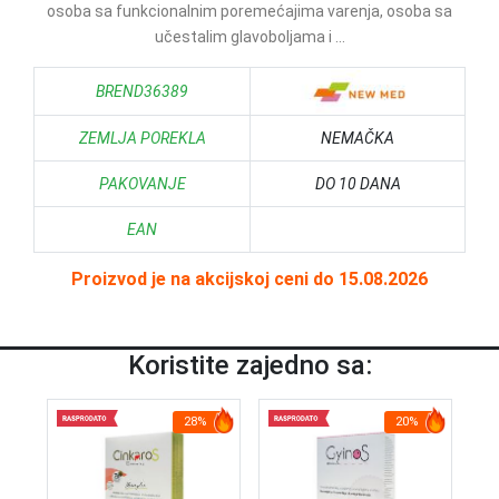
osoba sa funkcionalnim poremećajima varenja, osoba sa
učestalim glavoboljama i ...
BREND36389
ZEMLJA POREKLA
NEMAČKA
PAKOVANJE
DO 10 DANA
EAN
Proizvod je na akcijskoj ceni do 15.08.2026
Koristite zajedno sa:
28%
20%