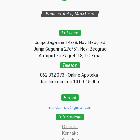
Vaša apoteka, Markfarm
Lokacije
Jurija Gagarina 149/8, Novi Beograd
Jurija Gagarina 27d/51, Novi Beograd
Autoput za Zagreb 18, TC Zmaj
Telefon
062 332 073 - Online Apoteka
Radnim danima 10:00-15:00h
E-mail
markfarm.rs@gmail.com
Informacije
O nama
Kontakt
Saradnja