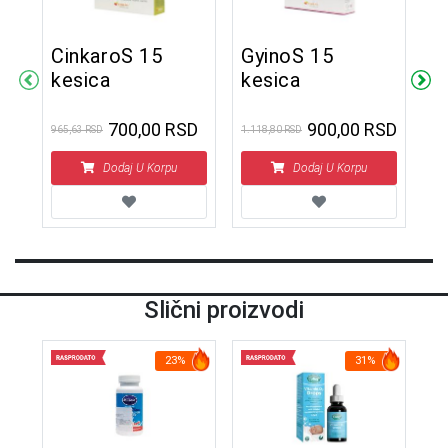
CinkaroS 15
GyinoS 15
M
kesica
kesica
t
ž
700,00 RSD
900,00 RSD
965,63 RSD
1.118,80 RSD
3.0
2
Dodaj U Korpu
Dodaj U Korpu
Slični proizvodi
23%
31%