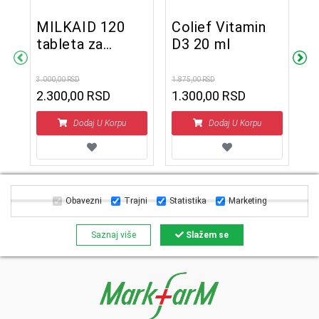
MILKAID 120
Colief Vitamin
C
tableta za
D3 20 ml
k
žvakanje
3.000,00 RSD
1.875,00 RSD
965
2.300,00 RSD
1.300,00 RSD
Dodaj U Korpu
Dodaj U Korpu
Obavezni
Trajni
Statistika
Marketing
Saznaj više
Slažem se