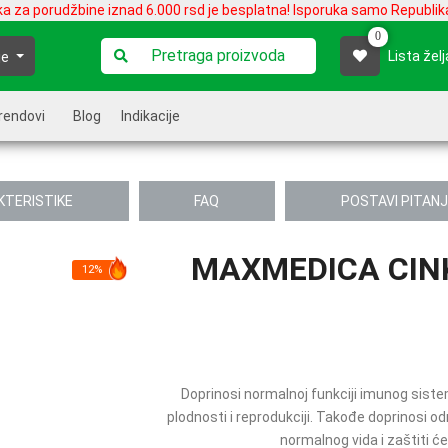
ka za porudžbine iznad 6.000 rsd je besplatna! Isporuka samo Republika
0
Lista želj
je
rendovi
Blog
Indikacije
KTERISTIKE
FAQ
POSTAVI PITAN
MAXMEDICA CINK
12%
Doprinosi normalnoj funkciji imunog siste
plodnosti i reprodukciji. Takođe doprinosi od
normalnog vida i zaštiti ćel