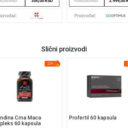
60,00 RSD
300,00 RSD
4.050,00 RSD
2.999,00 
oizvođač:
Proizvođač:
Slični proizvodi
22%
andina Crna Maca
Profertil 60 kapsula
pleks 60 kapsula