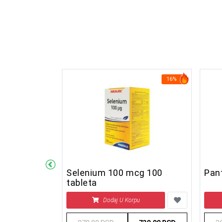
6%
16%
asin 30
Selenium 100 mcg 100
Pant
tableta
u
Dodaj U Korpu