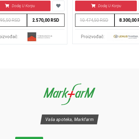
Dodaj U Korpu
Dodaj U Korpu
295,50 RSD
2.570,00 RSD
10.474,50 RSD
8.300,00
Proizvođač:
oizvođač:
Vaša apoteka, Markfarm