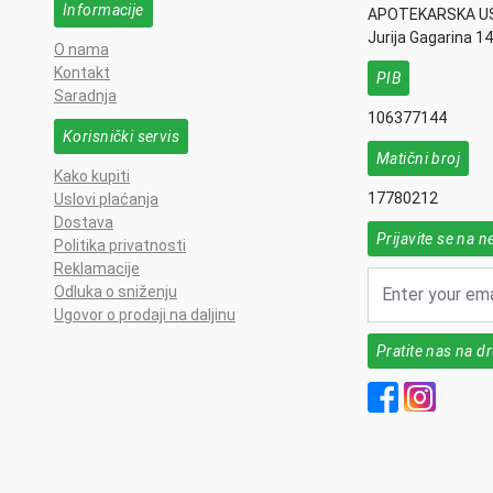
Informacije
APOTEKARSKA U
Jurija Gagarina 1
O nama
Kontakt
PIB
Saradnja
106377144
Korisnički servis
Matični broj
Kako kupiti
17780212
Uslovi plaćanja
Dostava
Prijavite se na n
Politika privatnosti
Reklamacije
Odluka o sniženju
Ugovor o prodaji na daljinu
Pratite nas na 