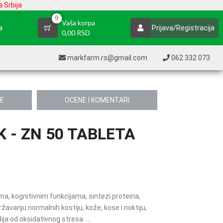
 Srbija
0
Vaša korpa
a
Prijava/Registracija
0,00 RSD
markfarm.rs@gmail.com
062 332 073
JE
OCENE I KOMENTARI
 - ZN 50 TABLETA
ma, kognitivnim funkcijama, sintezi proteina,
ržavanju normalnih kostiju, kože, kose i noktiju,
ija od oksidativnog stresa. ...