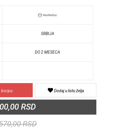
SRBIJA
DO 2 MESECA
 korpu
Dodaj u listu želja
00,00 RSD
570,00 RSD