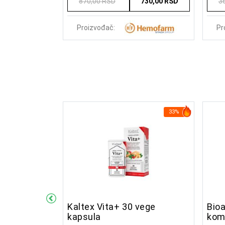
900,00 RSD
870,00 RSD
730,00 RSD
3
Pr
Proizvođač:
17%
33%
tamin C 30
Kaltex Vita+ 30 vege
Bio
kapsula
kom