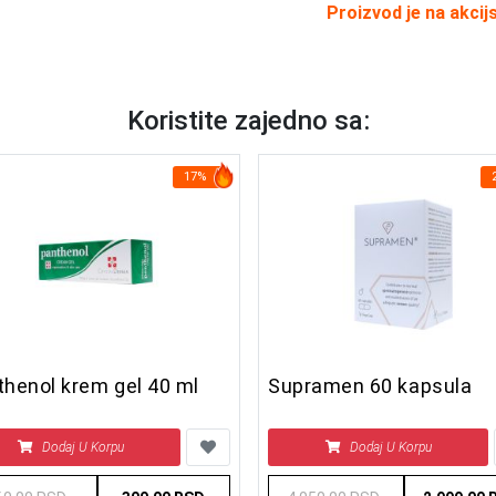
Proizvod je na akcij
Koristite zajedno sa:
17%
henol krem gel 40 ml
Supramen 60 kapsula
Dodaj U Korpu
Dodaj U Korpu