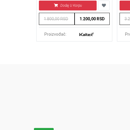
u
Dodaj U Korpu
540,00 RSD
1.800,00 RSD
1.200,00 RSD
3.
Proizvođač:
Pr