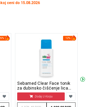
skoj ceni do 15.08.2026
26%
12%
Sebamed Clear Face tonik
Orthomol Fe
za dubinsko čišćenje lica
dnevnih do
150 ml
(tablete+k
Dodaj U Korpu
Doda