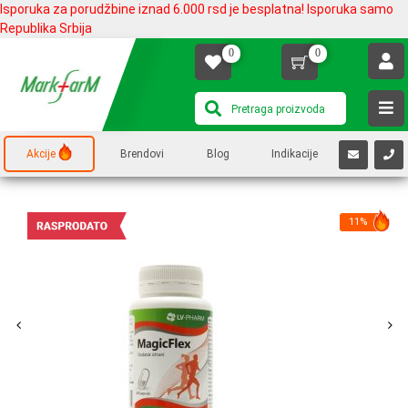
Isporuka za porudžbine iznad 6.000 rsd je besplatna! Isporuka samo
Republika Srbija
0
0
Akcije
Brendovi
Blog
Indikacije
11%