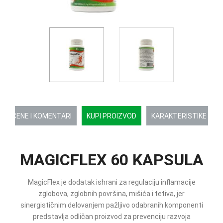
OCENE I KOMENTARI
KUPI PROIZVOD
KARAKTERISTIKE
MAGICFLEX 60 KAPSULA
MagicFlex je dodatak ishrani za regulaciju inflamacije
zglobova, zglobnih površina, mišića i tetiva, jer
sinergističnim delovanjem pažljivo odabranih komponenti
predstavlja odličan proizvod za prevenciju razvoja