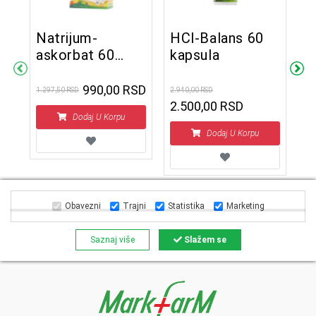
Natrijum-
HCl-Balans 60
N
askorbat 60
kapsula
4
kapsula
990,00 RSD
1.297,50 RSD
2.940,00 RSD
17.
2.500,00 RSD
1
Dodaj U Korpu
Dodaj U Korpu
Obavezni
Trajni
Statistika
Marketing
Saznaj više
Slažem se