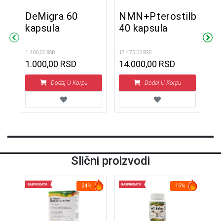
DeMigra 60
NMN+Pterostilben
kapsula
40 kapsula
60
O
k
1.200,00 RSD
17.475,00 RSD
1.000,00 RSD
14.000,00 RSD
2.1
2
Dodaj U Korpu
Dodaj U Korpu
Slični proizvodi
24%
15%