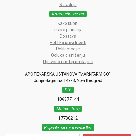
Saradnja
Korisnički servis
Kako kupiti
Uslovi plaćanja
Dostava
Politika privatnosti
Reklamacije
Odluka o sniženju
Ugovor o prodaji na daljinu
APOTEKARSKA USTANOVA "MARKFARM CO"
Jurija Gagarina 149/8, Novi Beograd
PIB
106377144
Matični broj
17780212
Prijavite se na newsletter