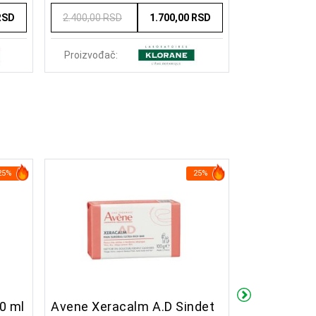
RSD
2.400,00 RSD
1.700,00 RSD
2.400,00 RS
Proizvođač:
Proizvođač:
25%
25%
0 ml
Avene Xeracalm A.D Sindet
Avene Cical