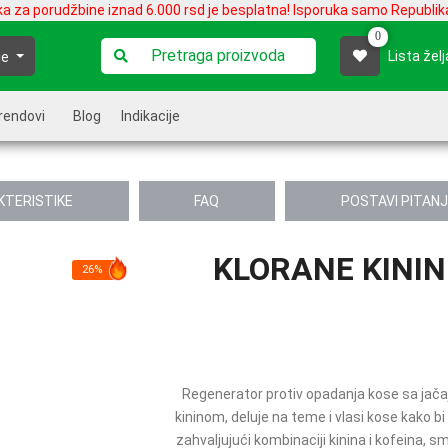
ka za porudžbine iznad 6.000 rsd je besplatna! Isporuka samo Republika
0
Lista želj
je
rendovi
Blog
Indikacije
KTERISTIKE
FAQ
POSTAVI PITAN
KLORANE KININ
26%
Regenerator protiv opadanja kose sa jač
kininom, deluje na teme i vlasi kose kako 
zahvaljujući kombinaciji kinina i kofeina, 