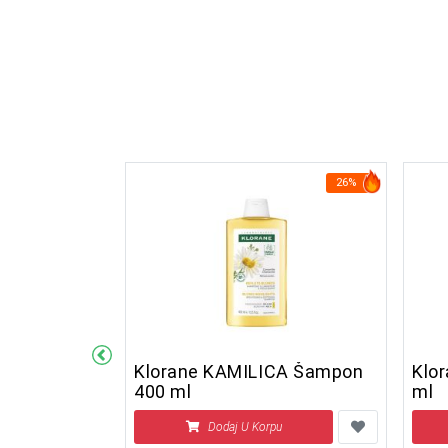
29%
26%
i šampon
Klorane KAMILICA Šampon
Klor
400 ml
ml
u
Dodaj U Korpu