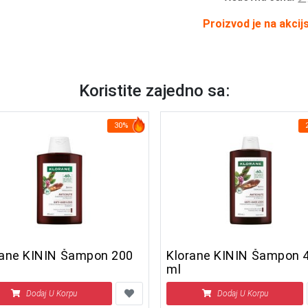
Proizvod je na akcij
Koristite zajedno sa:
30%
ane KININ Šampon 200
Klorane KININ Šampon 400
ml
Dodaj U Korpu
Dodaj U Korpu