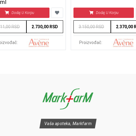
 ml
Dodaj U Korpu
Dodaj U Korpu
411,00 RSD
2.730,00 RSD
3.150,00 RSD
2.370,00 
oizvođač:
Proizvođač:
Vaša apoteka, Markfarm