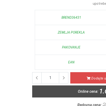
upotrebe 
BREND36431
ZEMLJA POREKLA
PAKOVANJE
EAN
Dodajte u
1.
Online cena:
2
Redovna cena: