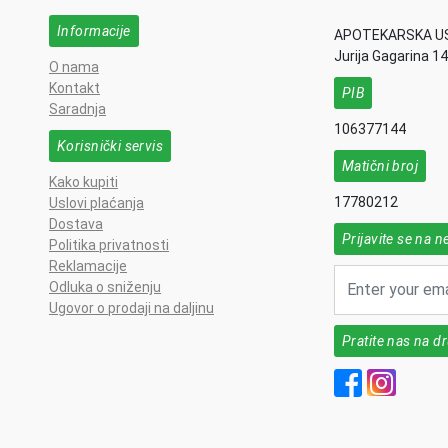
Informacije
APOTEKARSKA U
Jurija Gagarina 1
O nama
Kontakt
PIB
Saradnja
106377144
Korisnički servis
Matični broj
Kako kupiti
17780212
Uslovi plaćanja
Dostava
Prijavite se na n
Politika privatnosti
Reklamacije
Odluka o sniženju
Ugovor o prodaji na daljinu
Pratite nas na 