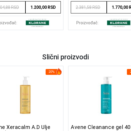
704,88 RSD
1.200,00 RSD
2.381,58 RSD
1.770,00 
oizvođač:
Proizvođač:
Slični proizvodi
20%
ne Xeracalm A.D Ulje
Avene Cleanance gel 40