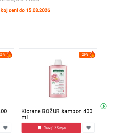
skoj ceni do 15.08.2026
26%
29%
Klorane BOŽUR šampon 400
Klorane K
ml
400 ml
Dodaj U Korpu
Doda