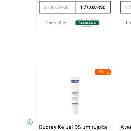
1.200,00 RSD
2.400,00 RSD
1.770,00 RSD
1.
Proizvođač:
Pr
29%
24%
 hydra
Ducray Kelual DS umirujuća
Ave