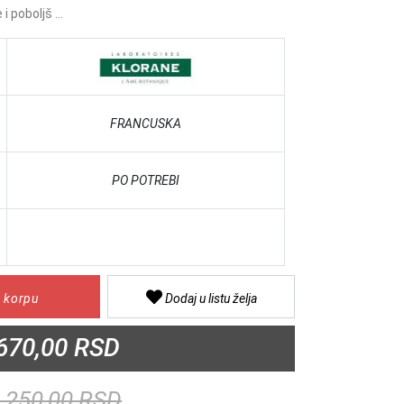
i poboljš ...
FRANCUSKA
PO POTREBI
 korpu
Dodaj u listu želja
670,00 RSD
.250,00 RSD