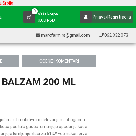
 Srbija
0
Vaša korpa
a
Prijava/Registracija
0,00 RSD
markfarm.rs@gmail.com
062 332 073
JE
OCENE I KOMENTARI
 BALZAM 200 ML
ajućim i stimulativnim delovanjem, obogaćen
bi kosa postala gušća: smanjuje opadanje kose
smanjuje lomljenje vlasi za 61%* već nakon prve