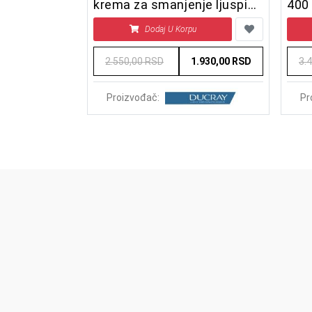
] 40 ml
krema za smanjenje ljuspica
400
40 ml
u
Dodaj U Korpu
1.800,00 RSD
2.550,00 RSD
1.930,00 RSD
3.
Proizvođač:
Pr