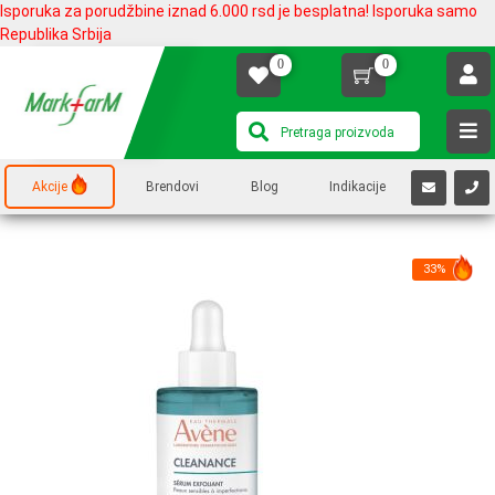
Isporuka za porudžbine iznad 6.000 rsd je besplatna! Isporuka samo
Republika Srbija
0
0
Akcije
Brendovi
Blog
Indikacije
33%