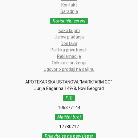
Kontakt
Saradnja
Korisnički servis
Kako kupiti
Uslovi plaćanja
Dostava
Politika privatnosti
Reklamacije
Odluka o sniženju
Ugovor o prodaji na daljinu
APOTEKARSKA USTANOVA "MARKFARM CO"
Jurija Gagarina 149/8, Novi Beograd
PIB
106377144
Matični broj
17780212
Prijavite se na newsletter