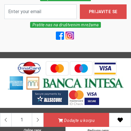
PRIJAVITE SE
Pratite nas na društvenim mrežama
All Rights reserved | MarkFarm Pharmacy 2026
Dodajte u korpu
Online cena:
Redovna cena: