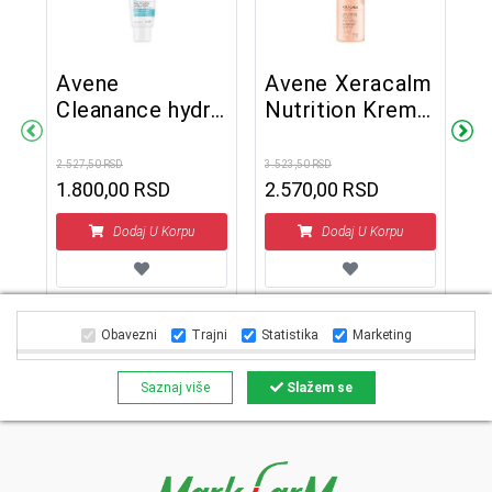
Avene
Avene Xeracalm
D
Cleanance hydra
Nutrition Krema
D
lm
krema
za kupanje 500
p
 g
[53mg/ml*] 40
ml
1
2.527,50 RSD
3.523,50 RSD
2.7
ml
1.800,00 RSD
2.570,00 RSD
1
SD
Dodaj U Korpu
Dodaj U Korpu
Obavezni
Trajni
Statistika
Marketing
Saznaj više
Slažem se