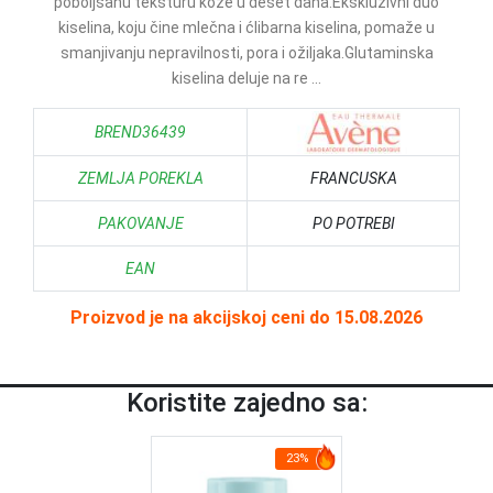
poboljšanu teksturu kože u deset dana.Ekskluzivni duo
kiselina, koju čine mlečna i ćlibarna kiselina, pomaže u
smanjivanju nepravilnosti, pora i ožiljaka.Glutaminska
kiselina deluje na re ...
BREND36439
ZEMLJA POREKLA
FRANCUSKA
PAKOVANJE
PO POTREBI
EAN
Proizvod je na akcijskoj ceni do 15.08.2026
Koristite zajedno sa:
23%