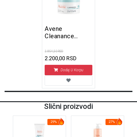
Avene
Cleanance
Aqua-gel mat 50
ml
2.854,50 RSD
2.200,00 RSD
Dodaj U Korpu
Slični proizvodi
29%
27%