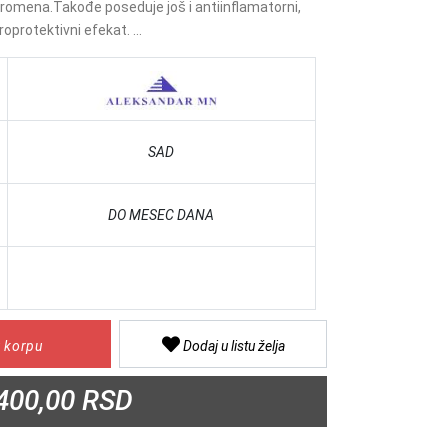
promena.Takođe poseduje još i antiinflamatorni,
roprotektivni efekat. ...
SAD
DO MESEC DANA
 korpu
Dodaj u listu želja
400,00 RSD