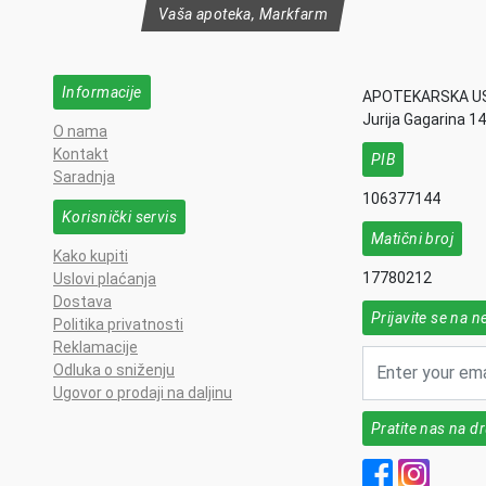
Vaša apoteka, Markfarm
Informacije
APOTEKARSKA U
Jurija Gagarina 1
O nama
Kontakt
PIB
Saradnja
106377144
Korisnički servis
Matični broj
Kako kupiti
17780212
Uslovi plaćanja
Dostava
Prijavite se na n
Politika privatnosti
Reklamacije
Odluka o sniženju
Ugovor o prodaji na daljinu
Pratite nas na 