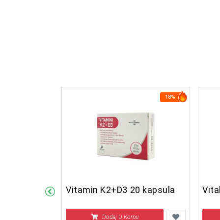
27%
18%
ints Plus 30
Vitamin K2+D3 20 kapsula
Vit
u
Dodaj U Korpu