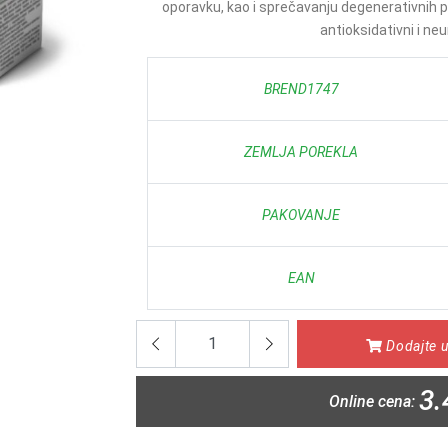
oporavku, kao i sprečavanju degenerativnih 
antioksidativni i neu
BREND1747
ZEMLJA POREKLA
PAKOVANJE
EAN
Dodajte u
3.
Online cena: