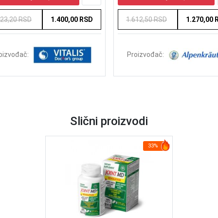
723,20 RSD
1.400,00 RSD
1.612,50 RSD
1.270,00 
oizvođač:
Proizvođač:
Slični proizvodi
33%