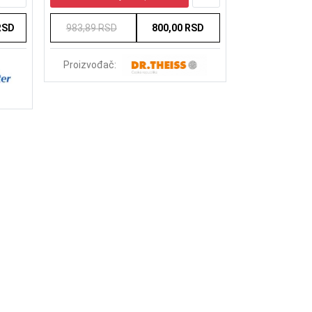
RSD
983,89 RSD
800,00 RSD
1.155,00 RS
Proizvođač:
Proizvođač: