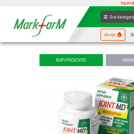
Isporu
Sve kategori
Akcije
B
KUPI PROIZVOD
KARA