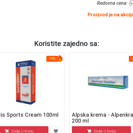
5
Redovna cena:
Proizvod je na akcij
Koristite zajedno sa:
19%
alis Sports Cream 100ml
Alpska krema - Alpenkr
200 ml
Dodaj U Korpu
Dodaj U Korpu