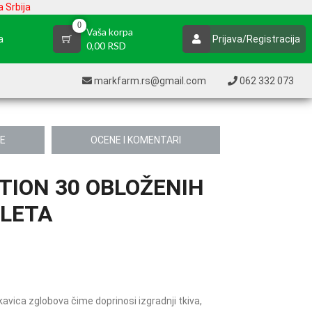
 Srbija
0
Vaša korpa
a
Prijava/Registracija
0,00 RSD
markfarm.rs@gmail.com
062 332 073
JE
OCENE I KOMENTARI
TION 30 OBLOŽENIH
LETA
avica zglobova čime doprinosi izgradnji tkiva,