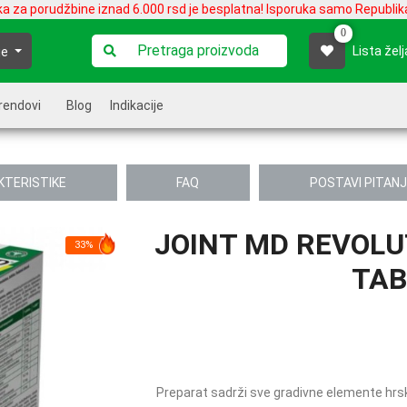
ka za porudžbine iznad 6.000 rsd je besplatna! Isporuka samo Republika
0
Lista želj
je
rendovi
Blog
Indikacije
KTERISTIKE
FAQ
POSTAVI PITAN
JOINT MD REVOLU
33%
TAB
Preparat sadrži sve gradivne elemente hrsk