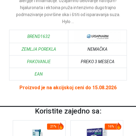
alergije i inflamacije. Uzajamno delovanje natrijum-
hijaluronata i ektoina pruža intenzivno dugotrajno
podmazivanje površine oka i štiti od isparavanja suza.
Hylo ...
BREND1632
ZEMLJA POREKLA
NEMAČKA
PAKOVANJE
PREKO 3 MESECA
EAN
Proizvod je na akcijskoj ceni do 15.08.2026
Koristite zajedno sa:
21%
16%