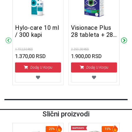
Hylo-care 10 ml
Visionace Plus
B
/
/ 300 kapi
28 tableta + 28
r
kapsula
č
1.732,50 RSD
2.253,00 RSD
1.2
1.370,00 RSD
1.900,00 RSD
1
Dodaj U Korpu
Dodaj U Korpu
Slični proizvodi
25%
15%