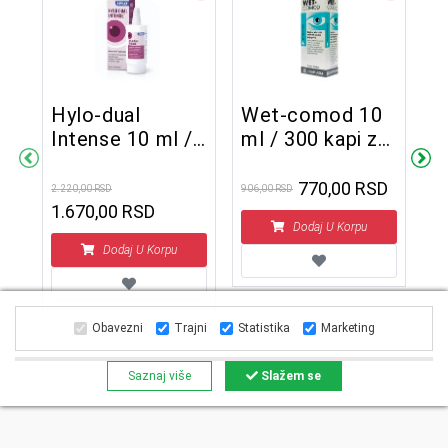
Hylo-dual
Wet-comod 10
Intense 10 ml /
ml / 300 kapi za
l
H
300 kapi
vlaženje očiju
z
770,00 RSD
2.220,00 RSD
906,00 RSD
3
1.670,00 RSD
Dodaj U Korpu
1.1
Dodaj U Korpu
Obavezni
Trajni
Statistika
Marketing
Saznaj više
Slažem se