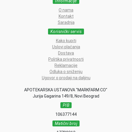
Informacije
O nama
Kontakt
Saradnja
Korisnički servis
Kako kupiti
Uslovi plaćanja
Dostava
Politika privatnosti
Reklamacije
Odluka o sniženju
Ugovor o prodaji na daljinu
APOTEKARSKA USTANOVA "MARKFARM CO"
Jurija Gagarina 149/8, Novi Beograd
PIB
106377144
Matični broj